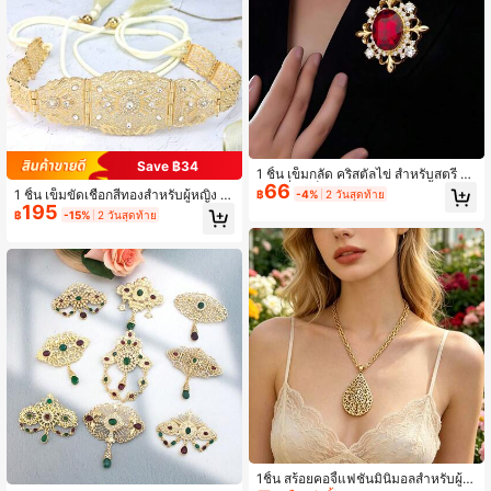
Save ฿34
1 ชิ้น เข็มกลัด คริสตัลไข่ สำหรับสตรี ลา
66
ยแฟชั่น, เข็มกลัดคลุมไหล่ปาร์ตี้วันเกิด
1 ชิ้น เข็มขัดเชือกสีทองสำหรับผู้หญิง ยิ
฿
-4%
2 วันสุดท้าย
วาเลนไทน์ ชุบทอง
195
งตุง โซ่เอวโลหะ เจ้าสาวสไตล์โมรอกโก
฿
-15%
2 วันสุดท้าย
จัดงานแต่งงาน เครื่องประดับชุดอาราบิ
ก กระโปรงพู่ที่เอว
1ชิ้น สร้อยคอจี้แฟชั่นมินิมอลสำหรับผู้ห