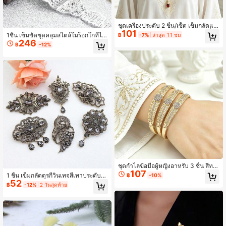
ชุดเครื่องประดับ 2 ชิ้น/เซ็ต เข็มกลัดแล
101
ะต่างหูห้อยสไตล์โมร็อกโกสีทองแฟชั่น
1ชิ้น เข็มขัดชุดคลุมสไตล์โมร็อกโกที่ไม่
฿
-7%
ล่าสุด 11 ชม
ประดับคริสตัลทรงหยดน้ำ สำหรับชุดคา
246
เหมือนใคร, เข็มขัดโซ่เอวโลหะประดับค
฿
-12%
ฟทัน สไตล์โบโฮโอเรียนทัล อุปกรณ์เสริ
ริสตัลลายดอกไม้และดาวสำหรับผู้หญิง,
มสำหรับงานแต่งงานและปาร์ตี้
เครื่องประดับร่างกาย, เข็มขัดชุดแต่งงา
นเจ้าสาวอาหรับ
ชุดกำไลข้อมือผู้หญิงอาหรับ 3 ชิ้น สีทอ
107
งแบบซ้อนได้ ดีไซน์เรโทรทรงเรขาคณิ
1 ชิ้น เข็มกลัดตุรกีวินเทจสีเทาประดับเพ
฿
-10%
ตโปร่งลายกุญแจ ประดับคริสตัลกลมแว
52
ชรสำหรับผู้หญิง เหมาะสำหรับฮิญาบมุส
฿
-12%
2 วันสุดท้าย
ววาว กำไลคัฟเปิดทรงคลาสสิก เครื่องป
ลิม คอเสื้อ ตกแต่งเจ้าสาวงานแต่งงาน
ระดับ
เข็มกลัดโลหะผสมสีทองโบราณ เครื่องป
ระดับ