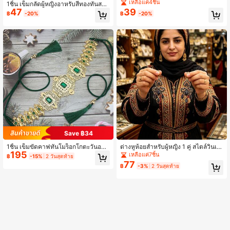
ญิง ลวดลายกลวง ความเงางามของโล
เหลือแค่4ชิ้น
1ชิ้น เข็มกลัดผู้หญิงอาหรับสีทองทันสมั
หะ เหมาะสำหรับงานพิธีการ งานเลี้ยงสั
47
39
ย, ประดับพลอยเทียมหลากสี, ลวดลายด
฿
-20%
฿
-20%
งคม เครื่องประดับ ชุดลำลองที่หลากหล
อกไม้พืชกลวง, จี้หยดน้ำห่วงโซ่พู่, เครื่อ
าย การเดินทางแบบสบายๆ วันหยุดชาย
งประดับเทศกาลแต่งงานแบบดั้งเดิม, เ
หาด ของขวัญวันหยุด
ข็มกลัด Kaftan โมร็อกโก, เข็มกลัดผ้าพั
นคอผ้าคลุมศีรษะ, เข็มกลัดเจ้าสาวซาฮ
าราแอฟริกาเหนือ
Save ฿34
1ชิ้น เข็มขัดคาฟทันโมร็อกโกตะวันออก
ต่างหูห้อยสำหรับผู้หญิง 1 คู่ สไตล์วินเท
195
กลางสีทอง, เชือกพู่ทอมือ, ปรับความยา
จออตโตมันตุรกี สีดำ ประดับพลอยเทียม
เหลือแค่7ชิ้น
฿
-15%
2 วันสุดท้าย
วได้ ชุดคลุมเจ้าสาวอาหรับ โซ่เอว
และพู่ สีทองโบราณ ลายฉลุโปร่งรูปหัวใ
77
฿
-3%
2 วันสุดท้าย
จและหยดน้ำ