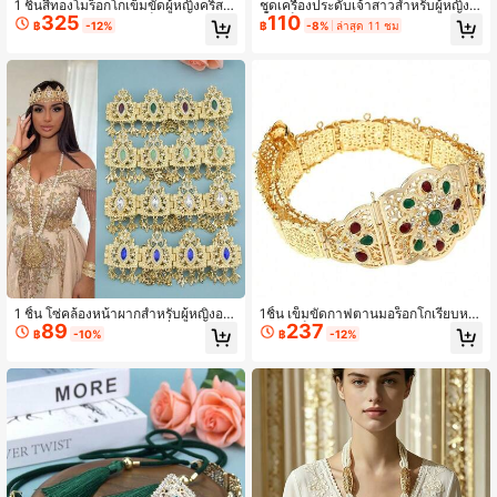
1 ชิ้นสีทองโมร็อกโกเข็มขัดผู้หญิงคริสตั
ชุดเครื่องประดับเจ้าสาวสำหรับผู้หญิง 3
325
110
ลโลหะเอว Caucasus เข็มขัดปรับควา
ชิ้น/เซ็ต สีทอง ประดับพลอยเทียม ต่างหู
฿
-12%
฿
-8%
ล่าสุด 11 ชม
มยาวเจ้าสาวงานแต่งงานเครื่องประดับ
ห้อย เข็มกลัดลายฉลุโปร่งสไตล์โมร็อกโ
กอาหรับ สำหรับชุดแต่งงาน
1 ชิ้น โซ่คล้องหน้าผากสำหรับผู้หญิงอา
1ชิ้น เข็มขัดกาฟตานมอร็อกโกเรียบหรู
89
237
หรับตะวันออกกลางสีทอง, ที่คาดผมโลห
สีทอง เข็มขัดชุดผู้หญิงอาหรับ เจ้าสาวง
฿
-10%
฿
-12%
ะ, เครื่องประดับผมระบำหน้าท้องพร้อม
านแต่งงาน เครื่องประดับปรับระดับได้
พลอยเทียม, เครื่องประดับศีรษะสำหรับง
สายคาดเอว
านแต่งงานเทศกาลแอลจีเรียโมร็อกโกแ
บบดั้งเดิม