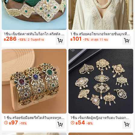
1ชิ้น เข็มขัดคาฟทันโมร็อกโก คริสตัล ชุ
1 ชิ้น สร้อยคอโชกเกอร์หลายชั้นมุกเทีย
286
101
ดเจ้าสาว โซ่เอว ปรับความยาวได้ สไต
มสำหรับผู้หญิง สีทอง ลวดลายฟิลิกรี ทร
฿
-13%
2 วันสุดท้าย
฿
-7%
ล่าสุด 11 ชม
ล์อาหรับ โซ่ร่างกาย
งรี ท่อคอ สร้อยคอหรูหรา ลูกปัดสีขาว บิ
ดเกลียว เครื่องประดับคอ
1 ชิ้น สร้อยข้อมือสตรีสไตล์วินเทจหรูหร
1ชิ้น เข็มกลัดผู้หญิงอาหรับตะวันออกกล
97
54
าแบบตุรกีตะวันออกกลาง, เครื่องประดั
างสีทอง, ประดับพลอยเทียมลายดอกไม้
฿
-11%
฿
-8%
บวังออตโตมันประดับเรซินสี, ลวดลายด
กลวง, เข็มกลัดผ้าคลุมศีรษะ/ผ้าคลุมไห
อกไม้นูน, คลาสสิกสง่างาม, เหมาะสำห
ล่สไตล์คลาสสิก, เข็มกลัดเจ้าสาวโมร็อก
รับเทศกาลประเพณี
โก, เครื่องประดับเทศกาลหรูหราทันสมัย