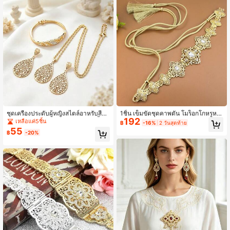
ชุดเครื่องประดับผู้หญิงสไตล์อาหรับสีทอ
1ชิ้น เข็มขัดชุดคาพตัน โมร็อกโกหรูหร
192
ง 1 ชุด ประกอบด้วยต่างหูทรงหยดน้ำฉ
า ทำมือ เชือกมุกพู่ โซ่ร้อยเอว โลหะ ประ
เหลือแค่5ชิ้น
฿
-16%
2 วันสุดท้าย
ลุ สร้อยคอพร้อมจี้ และกำไล เครื่องประ
ดับด้วยเพชรพลอยหลากสี ลายดอกไม้ แ
55
฿
-20%
ดับชายหาดตกแต่งเจ้าสาวสไตล์โมร็อก
บบเจาะทอง แบบวินเทจแบบตะวันออก
โก
กลางแบบตุรกีสำหรับผู้หญิง