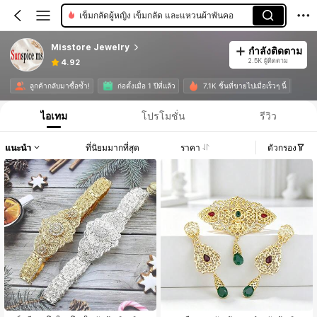
เข็มกลัดผู้หญิง เข็มกลัด และแหวนผ้าพันคอ
Misstore Jewelry
กำลังติดตาม
2.5K ผู้ติดตาม
4.92
ลูกค้ากลับมาซื้อซ้ำ!
ก่อตั้งเมื่อ 1 ปีที่แล้ว
7.1K ชิ้นที่ขายไปเมื่อเร็วๆ นี้
ไอเทม
โปรโมชั่น
รีวิว
แนะนำ
ที่นิยมมากที่สุด
ราคา
ตัวกรอง