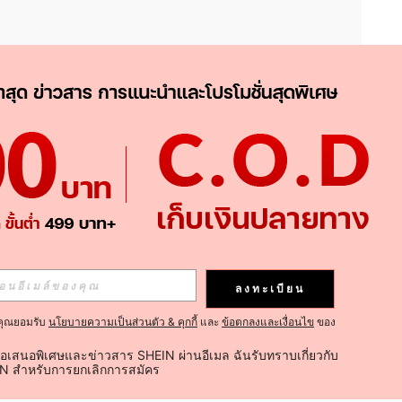
APP
ติดตามเลย
ลงทะเบียน
คุณยอมรับ
นโยบายความเป็นส่วนตัว & คุกกี้
และ
ข้อตกลงและเงื่อนไข
ของ
ติดตาม
้อเสนอพิเศษและข่าวสาร SHEIN ผ่านอีเมล ฉันรับทราบเกี่ยวกับ
IN สำหรับการยกเลิกการสมัคร
ติดตามเลย