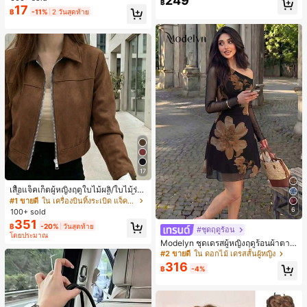
249
฿
ชิ้น และฟองน้ำแต่งหน้ารูปสามเหลี่ยม
สุ่ม)
17
฿
-11%
2 วันสุดท้าย
1 ชิ้น - ชุดคลาสสิก ทำจากขนสังเคราะ
ห์นุ่มและเป็นมิตรต่อผิว เหมาะสำหรับผู้
หญิงและเด็กผู้หญิง เหมาะสำหรับฤดูใบ
ไม้ร่วงและฤดูหนาว
17
เสื้อแจ็คเก็ตผู้หญิงฤดูใบไม้ผลิ/ใบไม้ร่วง
สีพื้น หนังเทียม สไตล์ปกคอเสื้อ ซิปขึ้น
#1 ขายดี
ใน เครื่องบินทิ้งระเบิด แจ็คเก็ตผู้หญิง
แขนยาว สไตล์ลำลอง วิทยาลัย สนามบิ
6
100+ sold
น เสื้อนอก สีน้ำตาล สไตล์สบายๆ ฤดูใบ
351
฿
-20%
วันสุดท้าย
ไม้ร่วง
#ชุดฤดูร้อน
โดยประมาณ
Modelyn ชุดเดรสผู้หญิงฤดูร้อนผ้าตาข่
ายพิมพ์ลาย คอไม่สมมาตร จับจีบ หรูหร
#2 ขายดี
ใน ดอกไม้ เดรสสั้นผู้หญิง
า เซ็กซี่
316
฿
-4%