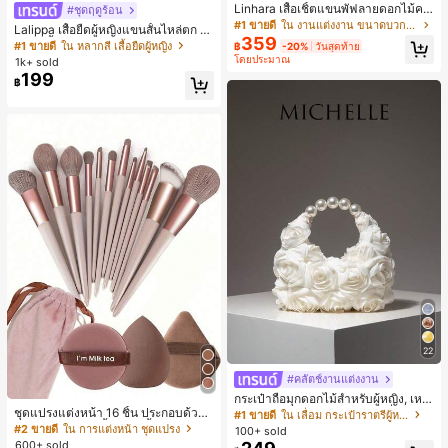
Linhara เสื้อเชิ้ตแขนพัฟลายดอกไม้คอ
#ชุดฤดูร้อน
ปกไม่สมมาตรสำหรับผู้หญิงไซส์ใหญ่ +
#1 ขายดี
ใน งานแต่งงาน ขนาดบวก Co-Ords
Lalippa เสื้อยืดผู้หญิงแขนสั้นไหล่ตก ค
กางเกงลำลองทรงหลวมเอวยางยืด 2 ชิ้
359
อวีปกเสื้อ ลายพิมพ์ดิจิทัลลายทาง สไตล์
#1 ขายดี
ใน หลากสี เสื้อยืดผู้หญิง
฿
-20%
วันสุดท้าย
น สำหรับฤดูใบไม้ผลิ/ฤดูร้อน
สปอร์ตแฟชั่นมินิมอล ของขวัญสำหรับเ
โดยประมาณ
1k+ sold
พื่อน
199
฿
22
#คลัตช์งานแต่งงาน
กระเป๋าถือมุกดอกไม้สำหรับผู้หญิง, เหม
ชุดแปรงแต่งหน้า 16 ชิ้น ประกอบด้วยแ
าะสำหรับชุดราตรี, ชุดบอล, เครื่องประ
#1 ขายดี
ใน เลื่อม กระเป๋าราตรีผู้หญิง
ปรงแต่งหน้า 13 ชิ้น, ฟองน้ำแต่งหน้ารู
ดับงานแต่งงาน, กระเป๋าสตางค์สุภาพส
#2 ขายดี
ใน การแต่งหน้า ชุดแปรง
100+ sold
ปหยดน้ำ 1 ชิ้น, แปรงแป้งรองพื้นกลม 1
ตรีหรูหรา, ของขวัญสำหรับผู้หญิง (ลาย
600+ sold