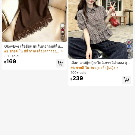
4
GlowEve เสื้อยืดแขนสั้นคอกลมสีพื้นลำ
ลองอเนกประสงค์สำหรับผู้หญิง
#2 ขายดี
ใน สีน้ำตาล เสื้อยืดลำลองพื้นฐาน
4
80+ sold
169
฿
เสื้อเบลาส์ผู้หญิงสไตล์เกาหลีลำลอง ฤดู
ใบไม้ผลิ/ฤดูร้อนใหม่ ชายระบาย ชิคแล
#6 ขายดี
ใน วันหยุด เสื้อผู้หญิง
ะหรูหรา
100+ sold
239
฿