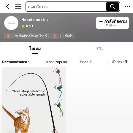
ค้นหาในร้าน
Nebula nook
กำลังติดตาม
76 ผู้ติดตาม
4.91
279 ชิ้นที่ขายไปเมื่อเร็วๆ นี้
305 ซื้อซ้ำ
ไอเทม
รีวิว
Recommended
Most Popular
Price
ตัวกรอง