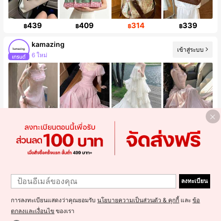
439
409
314
339
฿
฿
฿
฿
kamazing
เข้าสู่ระบบ
6 ใหม่
1,059
1,439
1,487
1,375
฿
฿
฿
฿
Auveirra
เข้าสู่ระบบ
การเพิ่มขึ้นของยอดขาย 34%
ลงทะเบียน
การลงทะเบียนแสดงว่าคุณยอมรับ
นโยบายความเป็นส่วนตัว & คุกกี้
และ
ข้อ
ตกลงและเงื่อนไข
ของเรา