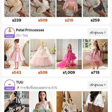
239
509
210
259
฿
฿
฿
฿
Petal Princesses
เข้าสู่ระบบ
20+ ใหม่
543
509
1,009
719
฿
฿
฿
฿
TUU
เข้าสู่ระบบ
การเพิ่มขึ้นของยอดขาย 41%