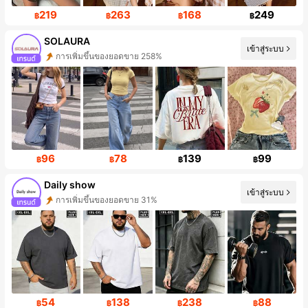
219
263
168
249
฿
฿
฿
฿
SOLAURA
เข้าสู่ระบบ
การเพิ่มขึ้นของยอดขาย 258%
96
78
139
99
฿
฿
฿
฿
Daily show
เข้าสู่ระบบ
การเพิ่มขึ้นของยอดขาย 31%
54
138
238
88
฿
฿
฿
฿