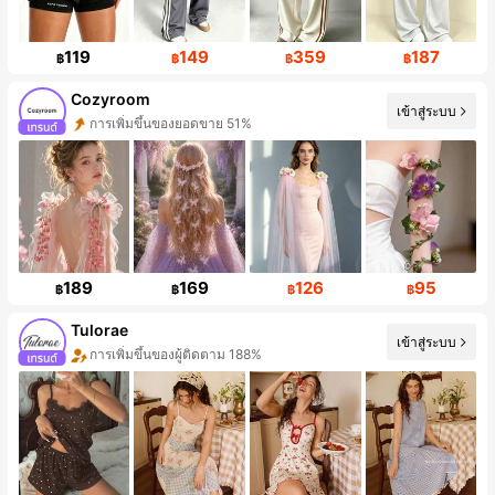
119
149
359
187
฿
฿
฿
฿
Cozyroom
เข้าสู่ระบบ
การเพิ่มขึ้นของยอดขาย 51%
189
169
126
95
฿
฿
฿
฿
Tulorae
เข้าสู่ระบบ
การเพิ่มขึ้นของผู้ติดตาม 188%