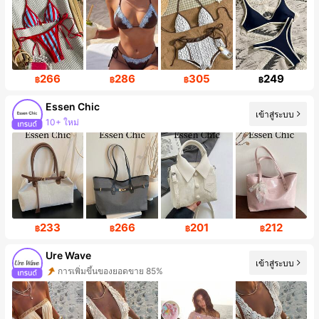
266
286
305
249
฿
฿
฿
฿
Essen Chic
เข้าสู่ระบบ
10+ ใหม่
233
266
201
212
฿
฿
฿
฿
Ure Wave
เข้าสู่ระบบ
การเพิ่มขึ้นของยอดขาย 85%