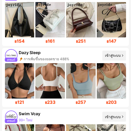
154
161
251
147
฿
฿
฿
฿
Dazy Sleep
เข้าสู่ระบบ
การเพิ่มขึ้นของยอดขาย 488%
121
233
257
203
฿
฿
฿
฿
Swim Vcay
เข้าสู่ระบบ
99+ ใหม่