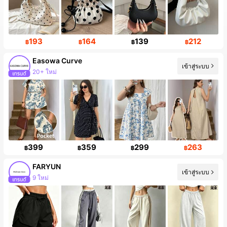
193
164
139
212
฿
฿
฿
฿
Easowa Curve
เข้าสู่ระบบ
20+ ใหม่
399
359
299
263
฿
฿
฿
฿
FARYUN
เข้าสู่ระบบ
9 ใหม่