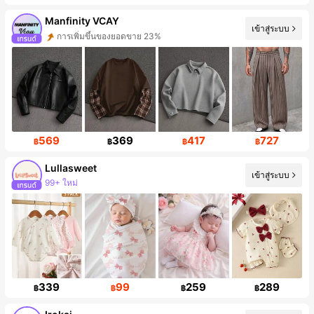
Manfinity VCAY
เข้าสู่ระบบ
การเพิ่มขึ้นของยอดขาย 23%
569
369
417
727
฿
฿
฿
฿
Lullasweet
เข้าสู่ระบบ
99+ ใหม่
339
99
259
289
฿
฿
฿
฿