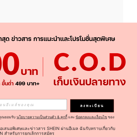
APP
ติดตามเลย
ลงทะเบียน
คุณยอมรับ
นโยบายความเป็นส่วนตัว & คุกกี้
และ
ข้อตกลงและเงื่อนไข
ของ
ติดตาม
้อเสนอพิเศษและข่าวสาร SHEIN ผ่านอีเมล ฉันรับทราบเกี่ยวกับ
IN สำหรับการยกเลิกการสมัคร
ติดตามเลย