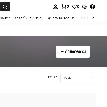
0
0
 select.
รองเท้า
กางเกงในและชุดนอน
สุขภาพและความงาม
บ้านและที่อยู่อาศัย
กำลังติดตาม
เรียงตาม