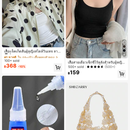
#1 ขายดี
ใน กระเป๋า เสื้อคลุมลำลอง
ลูกค้ากลับมาซื้อซ้ำ!
เสื้อแจ็คเก็ตสั้นผู้หญิงสไตล์วินเทจ ลายจุ
4
ดขนาดใหญ่ คอตั้ง เอวเข้ารูป แขนพอง
#1 ขายดี
#1 ขายดี
ใน กระเป๋า เสื้อคลุมลำลอง
ใน กระเป๋า เสื้อคลุมลำลอง
ทรงหลวม แฟชั่นอเนกประสงค์ สำหรับใ
100+ sold
ลูกค้ากลับมาซื้อซ้ำ!
ลูกค้ากลับมาซื้อซ้ำ!
เสื้อสายเดี่ยวเซ็กซี่ไร้หลังสำหรับผู้หญิง
ส่ประจำวันและไปเที่ยวพักผ่อน
368
#1 ขายดี
ใน กระเป๋า เสื้อคลุมลำลอง
พร้อมบราแบบมีฟองน้ำ, เสื้อกล้ามแขน
500+ sold
(500+)
฿
-10%
กุด, เสื้อลำลองสีดำสำหรับฤดูร้อน
ลูกค้ากลับมาซื้อซ้ำ!
159
฿