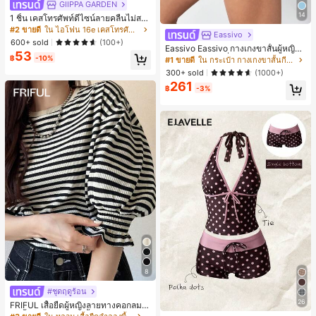
GIIPPA GARDEN
14
1 ชิ้น เคสโทรศัพท์ดีไซน์ลายคลื่นไม่สม
มาตรสำหรับ Phone 17 Pro Max, เหม
#2 ขายดี
ใน ไอโฟน 16e เคสโทรศัพท์แฟชั่น
Eassivo
าะสำหรับ Phone 16 Pro Max, 15 Pro
600+ sold
(100+)
Max, 14 Pro Max, เคสโทรศัพท์สไตล์เ
Eassivo Eassivo กางเกงขาสั้นผู้หญิงรั
53
กาหลีและน่าสนใจ, เข้ากันได้กับ 11/12/
น 2 ใน 1 ฤดูร้อนที่สบายและกางเกงขา
฿
-10%
#1 ขายดี
ใน กระเป๋า กางเกงขาสั้นกีฬาผู้หญิง
13/14/15/16 Pro Max Plus, ดีไซน์หรู
สั้นพรางแสงแดด
300+ sold
(1000+)
หราเหมาะสำหรับทั้งชายและหญิง, ของ
261
ขวัญในอุดมคติสำหรับคริสต์มาส, วันว
฿
-3%
าเลนไทน์, อีสเตอร์, ฤดูแต่งงานและวันเ
กิดสำหรับแฟนสาว
8
#ชุดฤดูร้อน
26
FRIFUL เสื้อยืดผู้หญิงลายทางคอกลมแ
ขนสั้นปลายแขนพับ เสื้อยืดกราฟิกฤดูร้