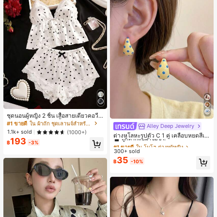
ชุดนอนผู้หญิง 2 ชิ้น เสื้อสายเดี่ยวคอวีลู
กไม้ พร้อมกางเกงขาสั้นแต่งลูกไม้ แต่ง
#1 ขายดี
ใน ผ้าถัก ชุดเลานจ์สำหรับผู้หญิง
Alley Deep Jewelry
#1 ขายดี
ใน โบโฮ ต่างหูผู้หญิง
โบว์ที่เอว ชุดลำลองผู้หญิงนุ่มสบายน่ารั
1.1k+ sold
(1000+)
ลูกค้ากลับมาซื้อซ้ำ!
ต่างหูโลหะรูปตัว C 1 คู่ เคลือบหยดสีเห
ก สไตล์เอสเธติก
193
ลือง ลายจุดสีน้ำเงิน สไตล์ยุโรปและอเม
฿
-3%
เกือบหมดแล้ว!
#1 ขายดี
#1 ขายดี
ใน โบโฮ ต่างหูผู้หญิง
ใน โบโฮ ต่างหูผู้หญิง
ริกัน แฟชั่นส่วนตัว หวานและสง่างาม
300+ sold
ลูกค้ากลับมาซื้อซ้ำ!
ลูกค้ากลับมาซื้อซ้ำ!
สำหรับผู้หญิงและเด็กหญิง สำหรับการเ
35
เกือบหมดแล้ว!
เกือบหมดแล้ว!
#1 ขายดี
ใน โบโฮ ต่างหูผู้หญิง
฿
-10%
ดินทาง งานแต่งงาน ปาร์ตี้ วันเกิด ของ
ลูกค้ากลับมาซื้อซ้ำ!
ขวัญคริสต์มาส 2026
เกือบหมดแล้ว!