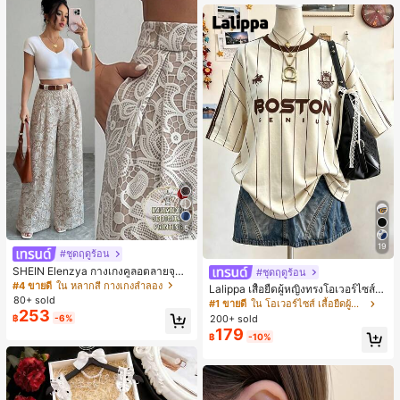
นท์
5
19
#ชุดฤดูร้อน
SHEIN Elenzya กางเกงคูลอตลายจุดเ
#ชุดฤดูร้อน
อวสูงแบบใหม่สำหรับฤดูใบไม้ผลิ/ฤดูร้อ
#4 ขายดี
ใน หลากสี กางเกงลำลอง
Lalippa เสื้อยืดผู้หญิงทรงโอเวอร์ไซส์ค
น, สไตล์หรูหราเหมาะสำหรับใส่ในชีวิต
80+ sold
วามยาวกลาง คอกลม ไหล่ตก ลายพิมพ์
#1 ขายดี
ใน โอเวอร์ไซส์ เสื้อยืดผู้หญิง
ประจำวันและทำงาน, ให้ความรู้สึกวินเ
253
ตัวอักษรและลายทางแนวตั้ง สไตล์แฟชั่
200+ sold
฿
-6%
ทจสำหรับฤดูรับปริญญา, เทศกาลดนตร
นมินิมอล ของขวัญให้เพื่อน
179
ี, การแข่งม้าดาร์บี้, วันประกาศอิสรภาพ
฿
-10%