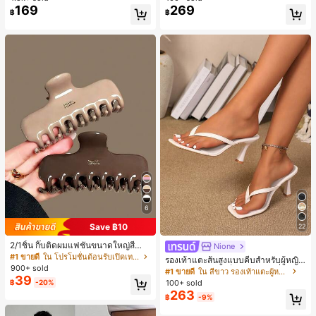
169
269
ลูกค้ากลับมาซื้อซ้ำ!
฿
฿
6
Save ฿10
22
2/1ชิ้น กิ๊บติดผมแฟชั่นขนาดใหญ่สีน้ำ
Nione
ตาลชานมสำหรับผู้หญิง เหมาะสำหรับก
#1 ขายดี
ใน โปรโมชั่นต้อนรับเปิดเทอม เครื่องประดับผมผู้หญิง
รองเท้าแตะส้นสูงแบบคีบสำหรับผู้หญิง
ารอาบน้ำ ล้างหน้า และจัดแต่งทรงผม
900+ sold
สไตล์คลาสสิก สีบล็อก สไตล์แฟรี่ฤดูร้อ
#1 ขายดี
ใน สีขาว รองเท้าแตะผู้หญิง
39
น ส้นเข็ม รองเท้าแตะแบบคีบ รองเท้าแ
100+ sold
฿
-20%
ตะชายหาดแฟชั่นสายไขว้ รองเท้าผู้ห
263
฿
-9%
ญิง สำหรับออฟฟิศ บ้าน กลางแจ้ง ดีไซ
น์หัวเหลี่ยม ชิคและหรูหรา สำหรับเดทไ