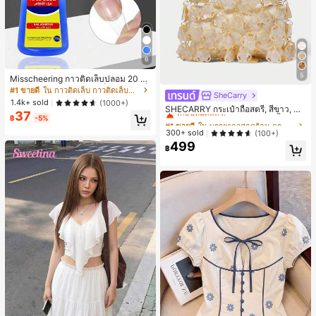
6
5
Misscheering กาวติดเล็บปลอม 20 กรั
ม แรงยึดสูง เจลสติกเกอร์เล็บนุ่ม แห้งเร็
#1 ขายดี
ใน กาวติดเล็บ กาวติดเล็บและสารยึดติด
SheCarry
#1 ขายดี
ใน บรรยากาศฤดูร้อน กระเป๋าหูหิ้วด้านบนผู้หญิง
ว เหมาะสำหรับผู้เริ่มต้นทำเล็บ ติดทนน
1.4k+ sold
(1000+)
เกือบหมดแล้ว!
าน
SHECARRY กระเป๋าถือสตรี, สีขาว, แฟ
37
ชั่น, สง่างาม, วันหยุด, งานปาร์ตี้
฿
-5%
#1 ขายดี
#1 ขายดี
ใน บรรยากาศฤดูร้อน กระเป๋าหูหิ้วด้านบนผู้หญิง
ใน บรรยากาศฤดูร้อน กระเป๋าหูหิ้วด้านบนผู้หญิง
เกือบหมดแล้ว!
เกือบหมดแล้ว!
300+ sold
(100+)
499
#1 ขายดี
ใน บรรยากาศฤดูร้อน กระเป๋าหูหิ้วด้านบนผู้หญิง
฿
เกือบหมดแล้ว!