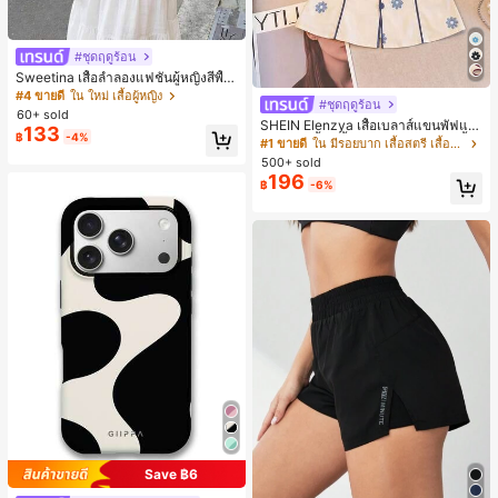
#ชุดฤดูร้อน
Sweetina เสื้อลำลองแฟชั่นผู้หญิงสีพื้น
แต่งระบายอเนกประสงค์
#4 ขายดี
ใน ใหม่ เสื้อผู้หญิง
#ชุดฤดูร้อน
60+ sold
SHEIN Elenzya เสื้อเบลาส์แขนพัฟแต่
133
฿
-4%
งระบายสีพื้นสีน้ำเงินสำหรับผู้หญิง, เสื้อ
#1 ขายดี
ใน มีรอยบาก เสื้อสตรี เสื้อเบลาส์ & Tee
ครอปเข้ารูปผูกโบว์คอวีตัดกันสำหรับฤ
500+ sold
ดูร้อน
196
฿
-6%
Save ฿6