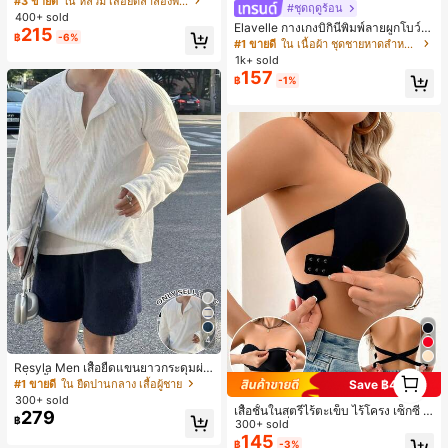
#3 ขายดี
ใน หลวม เสื้อยืดลำลองพื้นฐาน
#ชุดฤดูร้อน
อน
400+ sold
Elavelle กางเกงบิกินี่พิมพ์ลายผูกโบว์เอ
215
฿
-6%
วสูงสำหรับผู้หญิง, ฤดูใบไม้ผลิ/ฤดูร้อน
#1 ขายดี
ใน เนื้อผ้า ชุดชายหาดสำหรับผู้หญิง
1k+ sold
157
฿
-1%
4
Resyla Men เสื้อยืดแขนยาวกระดุมผ่า
1
ครึ่งสีพื้นอเนกประสงค์ลำลองสำหรับผู้ช
#1 ขายดี
ใน ยืดปานกลาง เสื้อผู้ชาย
Save ฿4
1
าย
300+ sold
เสื้อชั้นในสตรีไร้ตะเข็บ ไร้โครง เซ็กซี่ ด้
279
฿
านข้างไม่ลื่น แผ่นรองถอดได้ ลายไขว้ห
300+ sold
ลัง ไร้สาย สบายตลอดวัน
145
฿
-3%