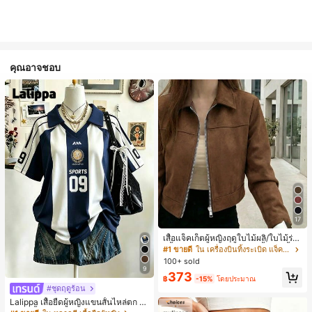
คุณอาจชอบ
17
เสื้อแจ็คเก็ตผู้หญิงฤดูใบไม้ผลิ/ใบไม้ร่วง
สีพื้น หนังเทียม สไตล์ปกคอเสื้อ ซิปขึ้น
#1 ขายดี
ใน เครื่องบินทิ้งระเบิด แจ็คเก็ตผู้หญิง
แขนยาว สไตล์ลำลอง วิทยาลัย สนามบิ
100+ sold
น เสื้อนอก สีน้ำตาล สไตล์สบายๆ ฤดูใบ
9
373
ไม้ร่วง
฿
-15%
โดยประมาณ
#ชุดฤดูร้อน
Lalippa เสื้อยืดผู้หญิงแขนสั้นไหล่ตก ค
อวีปกเสื้อ ลายพิมพ์ดิจิทัลลายทาง สไตล์