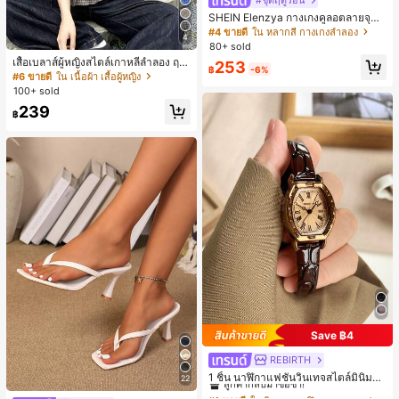
#ชุดฤดูร้อน
SHEIN Elenzya กางเกงคูลอตลายจุดเ
อวสูงแบบใหม่สำหรับฤดูใบไม้ผลิ/ฤดูร้อ
#4 ขายดี
ใน หลากสี กางเกงลำลอง
4
น, สไตล์หรูหราเหมาะสำหรับใส่ในชีวิต
80+ sold
ประจำวันและทำงาน, ให้ความรู้สึกวินเ
เสื้อเบลาส์ผู้หญิงสไตล์เกาหลีลำลอง ฤดู
253
ทจสำหรับฤดูรับปริญญา, เทศกาลดนตร
฿
-6%
ใบไม้ผลิ/ฤดูร้อนใหม่ ชายระบาย ชิคแล
#6 ขายดี
ใน เนื้อผ้า เสื้อผู้หญิง
ี, การแข่งม้าดาร์บี้, วันประกาศอิสรภาพ
ะหรูหรา
100+ sold
239
฿
Save ฿4
REBIRTH
#1 ขายดี
ใน วินเทจ นาฬิกาควอทซ์ผู้หญิง
ลูกค้ากลับมาซื้อซ้ำ!
1 ชิ้น นาฬิกาแฟชั่นวินเทจสไตล์มินิมอล
22
เลขโรมันสำหรับผู้หญิง เหมาะสำหรับก
#1 ขายดี
#1 ขายดี
ใน วินเทจ นาฬิกาควอทซ์ผู้หญิง
ใน วินเทจ นาฬิกาควอทซ์ผู้หญิง