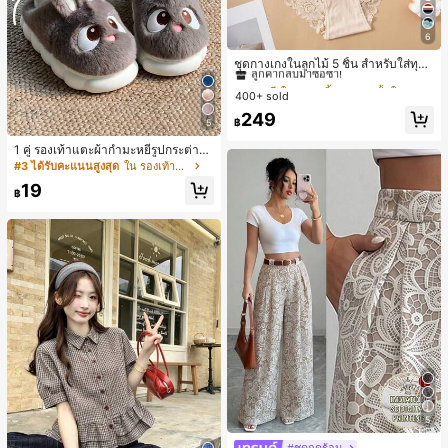
6
#1 ขายดี
ใน ชุด 5 ชิ้น กางเกงชั้นในผู้หญิง
ลูกค้ากลับมาซื้อซ้ำ!
ชุดกางเกงในลูกไม้ 5 ชิ้น สำหรับใส่ทุกวั
น
#1 ขายดี
#1 ขายดี
ใน ชุด 5 ชิ้น กางเกงชั้นในผู้หญิง
ใน ชุด 5 ชิ้น กางเกงชั้นในผู้หญิง
400+ sold
ลูกค้ากลับมาซื้อซ้ำ!
ลูกค้ากลับมาซื้อซ้ำ!
#1 ขายดี
ใน ชุด 5 ชิ้น กางเกงชั้นในผู้หญิง
249
฿
5
ลูกค้ากลับมาซื้อซ้ำ!
1 คู่ รองเท้าแตะผ้ากำมะหยี่รูปกระต่าย
สำหรับผู้หญิง, อบอุ่นและสบาย, เหมาะ
#3 ได้รับคะแนนสูงสุด
ใน รองเท้าแตะใส่ในบ้าน
สำหรับใส่ลำลองในฤดูใบไม้ร่วง/ฤดูหน
19
าว, รองเท้าบ้านผู้หญิงหรูหราใหม่, ส้นเ
฿
ตี้ย, หัวกลมเรียบง่าย, อุปกรณ์เสริมสำห
รับฤดูหนาวที่อบอุ่น, รองเท้าแตะผ้ากำม
ะหยี่น่ารัก, ของขวัญปีใหม่/วันวาเลนไท
น์ในอุดมคติ, รองเท้าแตะคู่รัก, ของขวั
ญวันแม่, สวน, ของตกแต่งห้องครัว, ฤดู
ร้อน, ชายหาด, ของใช้จำเป็นสำหรับกา
รเดินทาง, ของตกแต่งห้อง, นุ่มนิ่ม, การ
สำเร็จการศึกษา, ชั้นวางรองเท้า, ประห
ยัดพื้นที่จัดเก็บ, กลางแจ้ง, สวน, พิธีสำเ
ร็จการศึกษา, พิธีจบการศึกษา, ยินดีด้ว
ยบัณฑิต, บัณฑิตที่สำเร็จการศึกษา, ผู้ก
ล่าวคำอำลา, เรียนจบ, งานเลี้ยงจบการ
ศึกษา
5