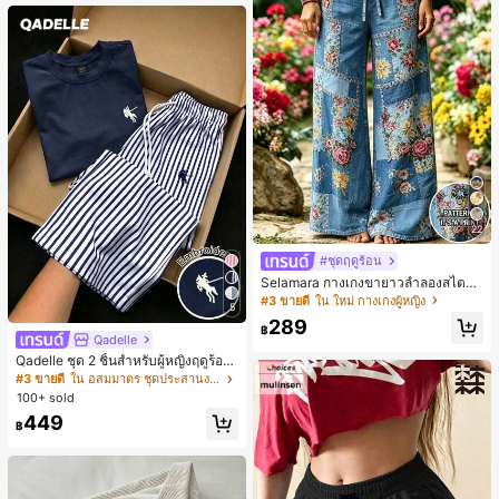
หญิงและเด็กผู้หญิง เหมาะสำหรับฤดูใบ
ไม้ร่วงและฤดูหนาว
22
#ชุดฤดูร้อน
Selamara กางเกงขายาวลำลองสไตล์โ
บฮีเมียนสำหรับพักผ่อน สีกากี ผิวสัมผัส
#3 ขายดี
ใน ใหม่ กางเกงผู้หญิง
5
มีเท็กซ์เจอร์ เอวสูงทรงหลวม เอวยางยืด
289
พร้อมเชือกรูด ทรงขาตรงทิ้งตัว ขากว้า
฿
Qadelle
ง สำหรับชายหาด ลำลอง พักผ่อน และเ
ดินทาง
Qadelle ชุด 2 ชิ้นสำหรับผู้หญิงฤดูร้อน
แบบสบายๆ สำหรับใส่ทุกวัน, กางเกงขา
#3 ขายดี
ใน อสมมาตร ชุดประสานงานสตรี
ยาวลายทางสีน้ำเงินเข้มและสีขาว, เสื้อ
100+ sold
ยืดแขนสั้นคอกลมปักลายรัดรูป
449
฿