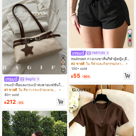
5
FARYUN
mulinsen กางเกงขาสั้นกีฬาผู้หญิง ดีไซ
น์ปลายเปิด เอวยืดหยุ่น กางเกงขาสั้น
#2 ขายดี
ใน กีฬาและกิจกรรมกลางแจ้ง
ลำลองกีฬาฤดูร้อน ความยาว 3/4
100+ sold
14
55
฿
-50%
Bagify
กระเป๋าถือและกระเป๋าสะพายแฟชั่นให
ม่ ตกแต่งด้วยเข็มขัด เหมาะสำหรับงาน
#1 ขายดี
ใน สีขาว กระเป๋าสะพายผู้หญิง
ปาร์ตี้ การรวมตัว การออกไปข้างนอก ก
80+ sold
ารท่องเที่ยว การช้อปปิ้ง และการใช้งาน
212
ประจำวัน สามารถเก็บเหรียญ โทรศัพท์
฿
-3%
เหมาะสำหรับกระเป๋าทำงานของพนักง
านออฟฟิศ นักศึกษามหาวิทยาลัย และ
พนักงานออฟฟิศ กระเป๋าผู้หญิงที่หรูหรา