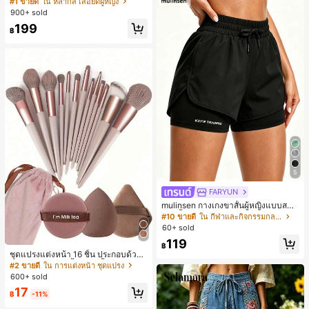
#1 ขายดี
ใน หลากสี เสื้อยืดผู้หญิง
สปอร์ตแฟชั่นมินิมอล ของขวัญสำหรับเ
900+ sold
พื่อน
199
฿
5
FARYUN
mulinsen กางเกงขาสั้นผู้หญิงแบบสบา
ยๆ สีพื้น หลวม อเนกประสงค์ กางเกงขา
#10 ขายดี
ใน กีฬาและกิจกรรมกลางแจ้ง
สั้นกีฬา 2-In-1 สำหรับวิ่ง ฟิตเนส และก
60+ sold
ารฝึกซ้อมกีฬาในฤดูร้อน
119
฿
ชุดแปรงแต่งหน้า 16 ชิ้น ประกอบด้วยแ
ปรงแต่งหน้า 13 ชิ้น, ฟองน้ำแต่งหน้ารู
#2 ขายดี
ใน การแต่งหน้า ชุดแปรง
ปหยดน้ำ 1 ชิ้น, แปรงแป้งรองพื้นกลม 1
600+ sold
ชิ้น และฟองน้ำแต่งหน้ารูปสามเหลี่ยม
17
1 ชิ้น - ชุดคลาสสิก ทำจากขนสังเคราะ
฿
-11%
ห์นุ่มและเป็นมิตรต่อผิว เหมาะสำหรับผู้