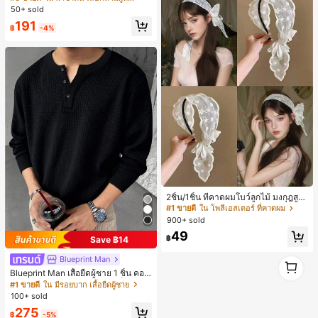
ลูกไม้ ดีไซน์ต่อผ้า เปิดหลัง แขนกุด
50+ sold
191
฿
-4%
2ชิ้น/1ชิ้น ที่คาดผมโบว์ลูกไม้ มงกุฎสูง
แถบกว้าง สีดำ สีขาว สำหรับใส่ประจำ
#1 ขายดี
ใน โพลีเอสเตอร์ ที่คาดผม
วัน กิ๊บติดผม ยางรัดผม (ลายปักดอกไม้
900+ sold
จัดวางแบบสุ่ม)
49
฿
Save ฿14
1
Blueprint Man
1
Blueprint Man เสื้อยืดผู้ชาย 1 ชิ้น คอเ
ฮนลีย์ ผ้าถักลายวาฟเฟิล คอวีเล็ก ทรงห
#1 ขายดี
ใน มีรอยบาก เสื้อยืดผู้ชาย
ลวม บาง ระบายอากาศได้ดี ใส่สบาย มี
100+ sold
กระดุม สไตล์ Old Money ทรงยุโรป ไซ
275
ส์ใหญ่กว่าปกติ กรุณาเลือกไซส์เล็กลงเพื่
฿
-5%