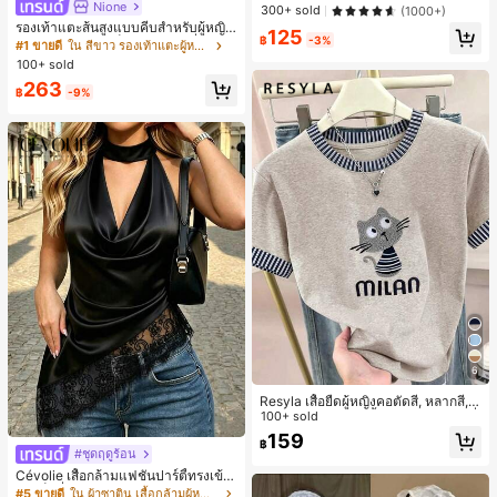
ารตกแต่งประจำวัน
Nione
ลูกค้ากลับมาซื้อซ้ำ!
ลูกค้ากลับมาซื้อซ้ำ!
300+ sold
(1000+)
รองเท้าแตะส้นสูงแบบคีบสำหรับผู้หญิง
#1 ขายดี
ใน วินเทจ นาฬิกาควอทซ์ผู้หญิง
125
฿
-3%
สไตล์คลาสสิก สีบล็อก สไตล์แฟรี่ฤดูร้อ
#1 ขายดี
ใน สีขาว รองเท้าแตะผู้หญิง
ลูกค้ากลับมาซื้อซ้ำ!
น ส้นเข็ม รองเท้าแตะแบบคีบ รองเท้าแ
100+ sold
ตะชายหาดแฟชั่นสายไขว้ รองเท้าผู้ห
263
ญิง สำหรับออฟฟิศ บ้าน กลางแจ้ง ดีไซ
฿
-9%
น์หัวเหลี่ยม ชิคและหรูหรา สำหรับเดทไ
นท์
6
Resyla เสื้อยืดผู้หญิงคอตัดสี, หลากสี, ล
ายพิมพ์แมวน่ารัก, เสื้อสำหรับออกไปเที่
100+ sold
ยวฤดูร้อน, ดีไซน์กราฟิก, ความรู้สึกพรีเ
159
฿
มียม, ลำลองอเนกประสงค์, สวมใส่ประ
#ชุดฤดูร้อน
จำวัน, กลางแจ้ง, ช้อปปิ้ง, การเดินทาง
Cévolie เสื้อกล้ามแฟชั่นปาร์ตี้ทรงเข้า
เสื้อผ้ากลางแจ้ง
รูป เซ็กซี่ คอเดรป คอคาวล์ จับย่น แต่ง
#5 ขายดี
ใน ผ้าซาติน เสื้อกล้ามผู้หญิง & Camis