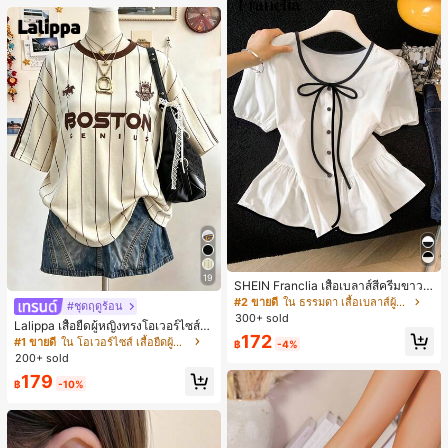
19
SHEIN Franclia เสื้อเบลาส์สีครีมขาวนุ่
มนวล เอวรูด, แต่งขอบตัดกัน + โบว์ผูก,
#2 ขายดี
ใน ธรรมดา เสื้อเบลาส์ผู้หญิง
#ชุดฤดูร้อน
แขนพอง จับคู่กับกระโปรงชายระบาย,
300+ sold
Lalippa เสื้อยืดผู้หญิงทรงโอเวอร์ไซส์ค
ลดอายุและดูดี, นุ่มและเก๋ไก๋สำหรับใส่ทุ
172
วามยาวกลาง คอกลม ไหล่ตก ลายพิมพ์
กวัน
#1 ขายดี
ใน โอเวอร์ไซส์ เสื้อยืดผู้หญิง
฿
-4%
ตัวอักษรและลายทางแนวตั้ง สไตล์แฟชั่
200+ sold
นมินิมอล ของขวัญให้เพื่อน
179
฿
-10%