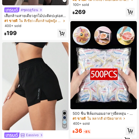
100+ sold
#ชุดฤดูร้อน
269
฿
เสื้อกล้ามสายเดี่ยวลูกไม้ปะติดปะต่อสไ
ตล์เกาหลี, สุนทรียศาสตร์ Y2K, เสื้อผ้าส
#1 ขายดี
ใน สีเขียว เสื้อกล้ามผู้หญิง & Camis
ตรีทแวร์ลำลองฤดูร้อน
400+ sold
199
฿
500 ชิ้น ฟิล์มถนอมอาหารยืดหยุ่น - ฝา
ครอบจานใสยืดหยุ่น, ใช้ซ้ำได้, หลากห
#1 ขายดี
ใน หลากสี ฝาปิดอาหาร
ลายฟังก์ชัน, ไม่มีกลิ่น, ป้องกันฝุ่น เหมา
400+ sold
ะสำหรับบ้าน, ร้านอาหาร, ปิกนิก - เหม
14
36
าะกับขนาดจานทุกขนาด, สิ่งจำเป็นสำ
฿
-8%
Eassivo
หรับปิกนิก | ฟิล์มบรรจุภัณฑ์ตกแต่ง | ฟิ
1