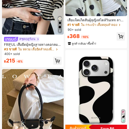
เสื้อแจ็คเก็ตสั้นผู้หญิงสไตล์วินเทจ ลายจุ
ดขนาดใหญ่ คอตั้ง เอวเข้ารูป แขนพอง
#1 ขายดี
ใน กระเป๋า เสื้อคลุมลำลอง
ทรงหลวม แฟชั่นอเนกประสงค์ สำหรับใ
90+ sold
8
ส่ประจำวันและไปเที่ยวพักผ่อน
368
฿
-10%
#ชุดฤดูร้อน
ลูกค้ากลับมาซื้อซ้ำ!
FRIFUL เสื้อยืดผู้หญิงลายทางคอกลมแ
ขนสั้นปลายแขนพับ เสื้อยืดกราฟิกฤดูร้
#3 ขายดี
ใน หลวม เสื้อยืดลำลองพื้นฐาน
อน
400+ sold
215
฿
-6%
Save ฿6