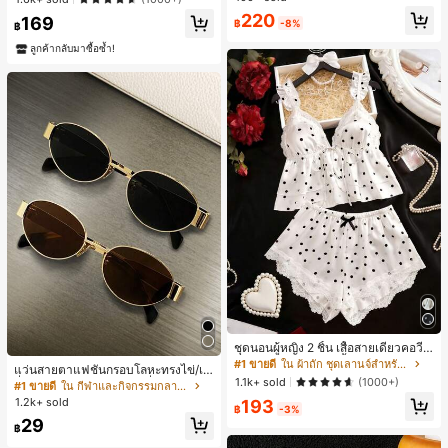
ทำงานและลำลอง สีขาว
220
169
฿
-8%
฿
ลูกค้ากลับมาซื้อซ้ำ!
ชุดนอนผู้หญิง 2 ชิ้น เสื้อสายเดี่ยวคอวีลู
กไม้ พร้อมกางเกงขาสั้นแต่งลูกไม้ แต่ง
#1 ขายดี
ใน ผ้าถัก ชุดเลานจ์สำหรับผู้หญิง
แว่นสายตาแฟชั่นกรอบโลหะทรงไข่/เห
โบว์ที่เอว ชุดลำลองผู้หญิงนุ่มสบายน่ารั
1.1k+ sold
(1000+)
ลี่ยมสำหรับผู้หญิง (กรอบครึ่ง), เหมาะ
#1 ขายดี
ใน กีฬาและกิจกรรมกลางแจ้ง
ก สไตล์เอสเธติก
สำหรับใส่ในชีวิตประจำวันและกิจกรรม
1.2k+ sold
193
฿
-3%
กลางแจ้ง
29
฿