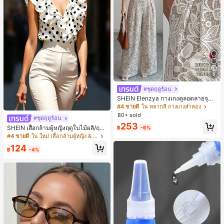
5
#ชุดฤดูร้อน
SHEIN Elenzya กางเกงคูลอตลายจุดเ
อวสูงแบบใหม่สำหรับฤดูใบไม้ผลิ/ฤดูร้อ
#4 ขายดี
ใน หลากสี กางเกงลำลอง
น, สไตล์หรูหราเหมาะสำหรับใส่ในชีวิต
80+ sold
#ชุดฤดูร้อน
ประจำวันและทำงาน, ให้ความรู้สึกวินเ
253
ทจสำหรับฤดูรับปริญญา, เทศกาลดนตร
SHEIN เสื้อกล้ามผู้หญิงฤดูใบไม้ผลิ/ฤดูร้
฿
-6%
ี, การแข่งม้าดาร์บี้, วันประกาศอิสรภาพ
อน ใหม่ สไตล์มินิมอลลำลองหรูหรา สีบ
#4 ขายดี
ใน ใหม่ เสื้อกล้ามผู้หญิง & Camis
ล็อก ลายจุด คอวี แพตช์เวิร์ก ชายระบา
124
ย แขนกุด ทรงเข้ารูป อเนกประสงค์, เสื้อ
฿
-4%
ผู้หญิงฤดูใบไม้ผลิ/ฤดูร้อน, เสื้อหรูหราผู้
หญิง, เสื้อเที่ยวพักผ่อนผู้หญิง