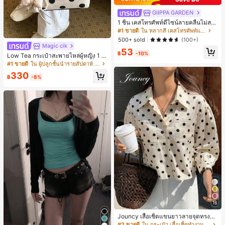
GIIPPA GARDEN
1 ชิ้น เคสโทรศัพท์ดีไซน์ลายคลื่นไม่สม
มาตรสำหรับ Phone 17 Pro Max, เหม
#1 ขายดี
ใน หลากสี เคสโทรศัพท์แฟชั่น
าะสำหรับ Phone 16 Pro Max, 15 Pro
500+ sold
(100+)
Max, 14 Pro Max, เคสโทรศัพท์สไตล์เ
Magic cik
53
กาหลีและน่าสนใจ, เข้ากันได้กับ 11/12/
฿
-10%
Low Tea กระเป๋าสะพายไหล่ผู้หญิง 1 ชิ้
13/14/15/16 Pro Max Plus, ดีไซน์หรู
น ลายจุด ผ้า PU สไตล์วินเทจแฟชั่น ทร
#1 ขายดี
ใน ผู้ปลูกชั้นนำรายสัปดาห์ กระเป๋าสะพายไหล่ผู้หญิง
หราเหมาะสำหรับทั้งชายและหญิง, ของ
งเกี๊ยว ดีไซน์หูหิ้วคู่ด้านบน ปิดด้วยกระ
ขวัญในอุดมคติสำหรับคริสต์มาส, วันว
330
ดุมแป๊ก สายสะพายปรับได้ ใช้สะพายไ
฿
-8%
าเลนไทน์, อีสเตอร์, ฤดูแต่งงานและวันเ
หล่หรือถือได้ เหมาะสำหรับไปทำงาน ก
กิดสำหรับแฟนสาว
ลางแจ้ง ท่องเที่ยว และออกไปข้างนอก
(พร้อมจี้ห้อย)
16
Jouncy เสื้อเชิ้ตแขนยาวลายจุดทรงหล
วมสำหรับผู้หญิง
#2 ขายดี
ใน กระเป๋า เสื้อเชิ้ตทำงานมีกระเป๋า