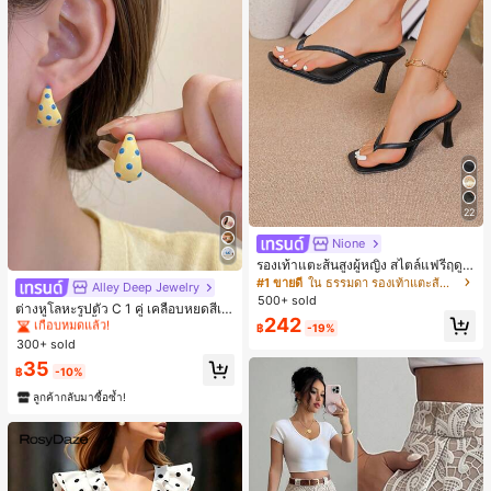
22
Nione
รองเท้าแตะส้นสูงผู้หญิง สไตล์แฟรี่ฤดูร้
อน ส้นบาง แบบคีบ แต่งสายคาดผม รอ
#1 ขายดี
ใน ธรรมดา รองเท้าแตะส้นสูงผู้หญิง
Alley Deep Jewelry
#1 ขายดี
ใน โบโฮ ต่างหูผู้หญิง
งเท้าแตะชายหาดสำหรับเที่ยวพักผ่อน
500+ sold
เกือบหมดแล้ว!
ต่างหูโลหะรูปตัว C 1 คู่ เคลือบหยดสีเห
แฟชั่นสายไขว้ สำหรับเดทไนท์
242
ลือง ลายจุดสีน้ำเงิน สไตล์ยุโรปและอเม
#1 ขายดี
#1 ขายดี
ใน โบโฮ ต่างหูผู้หญิง
ใน โบโฮ ต่างหูผู้หญิง
฿
-19%
ริกัน แฟชั่นส่วนตัว หวานและสง่างาม
300+ sold
เกือบหมดแล้ว!
เกือบหมดแล้ว!
สำหรับผู้หญิงและเด็กหญิง สำหรับการเ
#1 ขายดี
ใน โบโฮ ต่างหูผู้หญิง
35
ดินทาง งานแต่งงาน ปาร์ตี้ วันเกิด ของ
฿
-10%
เกือบหมดแล้ว!
ขวัญคริสต์มาส 2026
ลูกค้ากลับมาซื้อซ้ำ!