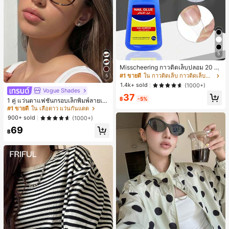
5
Misscheering กาวติดเล็บปลอม 20 กรั
ม แรงยึดสูง เจลสติกเกอร์เล็บนุ่ม แห้งเร็
#1 ขายดี
ใน กาวติดเล็บ กาวติดเล็บและสารยึดติด
5
ว เหมาะสำหรับผู้เริ่มต้นทำเล็บ ติดทนน
1.4k+ sold
(1000+)
าน
Vogue Shades
37
฿
-5%
1 คู่ แว่นตาแฟชั่นกรอบเล็กพิมพ์ลายเสื
อดาวสีแดงทรงวงรีสำหรับผู้หญิง กรอบ
#1 ขายดี
ใน เสือดาว แว่นกันแดด
PC สีพื้น สไตล์วินเทจ
900+ sold
(1000+)
69
฿