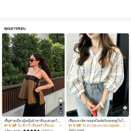
คุณอาจชอบ
6
เสื้อสายเดี่ยวผู้หญิงผ้าซาตินแต่งลูกไม้
เสื้อเบลาส์ลายจุดสไตล์ฝรั่งเศสฤดูใบไม้
- เสื้อสายเดี่ยวฤดูร้อนสีคากีมีรอยผ่าด้า
ร่วง, ทรงเข้ารูป, แขนยาวคอวี, สไตล์ให
#1 ขายดี
ใน สีกากี เสื้อสตรี เสื้อเบลาส์ & Tee
#1 ขายดี
ใน ความสะดวกสบายสูงสุด เสื้อสตรี เสื้อเบลาส์ & Tee
นข้างที่น่าดึงดูดแบบสบายๆ
ม่ฤดูใบไม้ผลิ, ป้องกันแสงแดด, ใส่ไป
100+ sold
1.6k+ sold
(1000+)