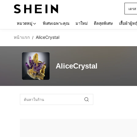
เดรส
Use up 
หมวดหมู่
พิเศษเฉพาะคุณ
มาใหม่
ดีลสุดพิเศษ
เสื้อผ้าผู้ห
หน้าแรก
AliceCrystal
/
AliceCrystal