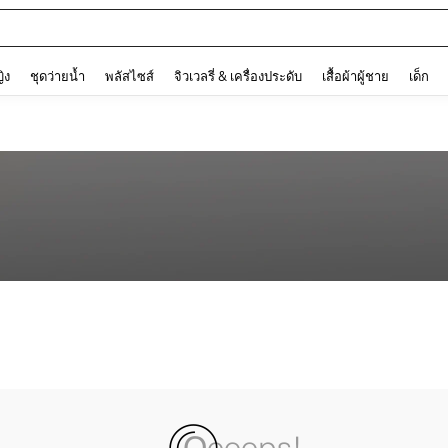
and down arrow keys to navigate search การค้นหาล่าสุด and ค้นหา. Press Enter to
ญิง
ชุดว่ายน้ำ
พลัสไซส์
จิวเวลรี่ & เครื่องประดับ
เสื้อผ้าผู้ชาย
เด็ก