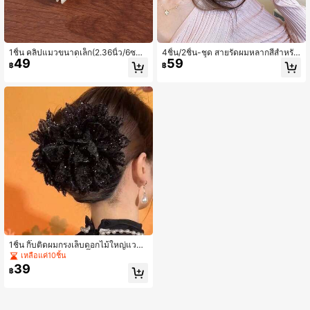
1ชิ้น คลิปแมวขนาดเล็ก(2.36นิ้ว/6ซม.)
4ชิ้น/2ชิ้น-ชุด สายรัดผมหลากสีสำหรับ
49
59
สำหรับผู้หญิงและเด็กผู้หญิง หลากสี กร
ผู้หญิงและเด็กหญิง สไตล์คาวาอิ ลำลอง
฿
฿
ดอะซิติก เจาะรู พร้อมเพชรพลอย อุปกร
ตกแต่งผม อุปกรณ์เสริมผม
ณ์เสริมผมสำหรับผู้หญิง
1ชิ้น กิ๊บติดผมกรงเล็บดอกไม้ใหญ่แววว
าวหรูหรา วินเทจ 3D กิ๊บติดผมลายดอก
เหลือแค่10ชิ้น
ไม้ เครื่องประดับศีรษะ, กิ๊บติดผมสีชมพู,
39
฿
กิ๊บติดผมกรงเล็บ, เครื่องประดับผมสำหรั
บผู้หญิง, เหมาะสำหรับวันหยุด/ปาร์ตี้ ชุ
ดฤดูร้อน กิ๊บติดผม