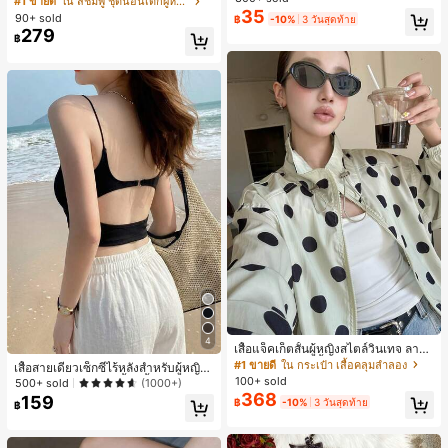
#1 ขายดี
ใน สีชมพู ชุดนอนเด็กผู้หญิง
สำหรับผู้หญิงและเด็กหญิง สำหรับการเ
ขาสั้น ขอบระบาย สวมใส่สบาย
35
เกือบหมดแล้ว!
เกือบหมดแล้ว!
#1 ขายดี
ใน โบโฮ ต่างหูผู้หญิง
90+ sold
฿
-10%
3 วันสุดท้าย
ดินทาง งานแต่งงาน ปาร์ตี้ วันเกิด ของ
279
ลูกค้ากลับมาซื้อซ้ำ!
ขวัญคริสต์มาส 2026
฿
เกือบหมดแล้ว!
#1 ขายดี
ใน กระเป๋า เสื้อคลุมลำลอง
4
ลูกค้ากลับมาซื้อซ้ำ!
เสื้อแจ็คเก็ตสั้นผู้หญิงสไตล์วินเทจ ลายจุ
ดขนาดใหญ่ คอตั้ง เอวเข้ารูป แขนพอง
#1 ขายดี
#1 ขายดี
ใน กระเป๋า เสื้อคลุมลำลอง
ใน กระเป๋า เสื้อคลุมลำลอง
เสื้อสายเดี่ยวเซ็กซี่ไร้หลังสำหรับผู้หญิง
ทรงหลวม แฟชั่นอเนกประสงค์ สำหรับใ
100+ sold
พร้อมบราแบบมีฟองน้ำ, เสื้อกล้ามแขน
ลูกค้ากลับมาซื้อซ้ำ!
ลูกค้ากลับมาซื้อซ้ำ!
500+ sold
(1000+)
ส่ประจำวันและไปเที่ยวพักผ่อน
กุด, เสื้อลำลองสีดำสำหรับฤดูร้อน
368
159
#1 ขายดี
ใน กระเป๋า เสื้อคลุมลำลอง
฿
-10%
3 วันสุดท้าย
฿
ลูกค้ากลับมาซื้อซ้ำ!