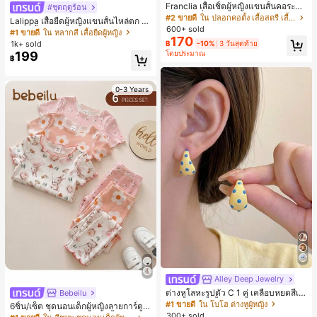
Franclia เสื้อเชิ้ตผู้หญิงแขนสั้นคอระบา
#ชุดฤดูร้อน
ยกระดุมเดี่ยวลายทาง
#2 ขายดี
ใน ปลอกคอตั้ง เสื้อสตรี เสื้อเบลาส์ & Tee
Lalippa เสื้อยืดผู้หญิงแขนสั้นไหล่ตก ค
600+ sold
อวีปกเสื้อ ลายพิมพ์ดิจิทัลลายทาง สไตล์
#1 ขายดี
ใน หลากสี เสื้อยืดผู้หญิง
170
สปอร์ตแฟชั่นมินิมอล ของขวัญสำหรับเ
1k+ sold
฿
-10%
3 วันสุดท้าย
พื่อน
โดยประมาณ
199
฿
0-3 Years
Alley Deep Jewelry
#1 ขายดี
ใน โบโฮ ต่างหูผู้หญิง
ลูกค้ากลับมาซื้อซ้ำ!
ต่างหูโลหะรูปตัว C 1 คู่ เคลือบหยดสีเห
Bebeilu
ลือง ลายจุดสีน้ำเงิน สไตล์ยุโรปและอเม
เกือบหมดแล้ว!
#1 ขายดี
#1 ขายดี
ใน โบโฮ ต่างหูผู้หญิง
ใน โบโฮ ต่างหูผู้หญิง
6ชิ้น/เซ็ต ชุดนอนเด็กผู้หญิงลายการ์ตูน
ริกัน แฟชั่นส่วนตัว หวานและสง่างาม
300+ sold
หมีและดอกไม้ คอกลม แขนสั้น กางเกง
ลูกค้ากลับมาซื้อซ้ำ!
ลูกค้ากลับมาซื้อซ้ำ!