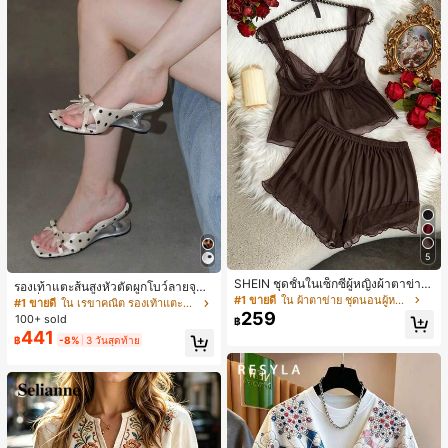
5
SHEIN ชุดชั้นในเซ็กซี่ผู้หญิงผ้าตาข่าย
รองเท้าแตะส้นสูงหัวตัดผูกโบว์ลายจุดส
มีโครงคัพบาง
#1 ขายดี
ใน ผ้าตาข่าย ชุดนอนผู้หญิง
ายเดี่ยวส้นไม่สมมาตรสำหรับผู้หญิง, รอ
#1 ขายดี
ใน เรขาคณิต รองเท้าแตะส้นสูงผู้หญิง
งเท้าแตะส้นสูงหนังเทียมสีขาวหรูหรา
259
100+ sold
฿
สำหรับฤดูร้อน
441
฿
-8%
3 วันสุดท้าย