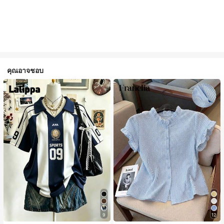
คุณอาจชอบ
9
12