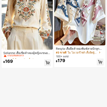
7
#2 ขายดี
ใน งานปัก เสื้อทำงาน
Resyla เสื้อยืดลำลองพิมพ์ลายปักลูกปัด
รูปโบว์ขนาดใหญ่สำหรับผู้หญิง
#3 ขายดี
ใน โอเวอร์ไซส์ เสื้อยืดผู้หญิง
เกือบหมดแล้ว!
Selianne เสื้อเชิ้ตลำลองผู้หญิงแขนยา
ว คอวีเว้า ลายดอกไม้
100+ sold
#2 ขายดี
#2 ขายดี
ใน งานปัก เสื้อทำงาน
ใน งานปัก เสื้อทำงาน
179
169
เกือบหมดแล้ว!
เกือบหมดแล้ว!
฿
฿
#2 ขายดี
ใน งานปัก เสื้อทำงาน
เกือบหมดแล้ว!