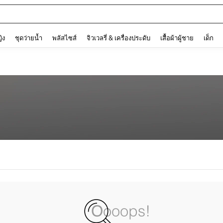
and down arrow keys to navigate search การค้นหาล่าสุด and ค้นหา. Press Enter to
ญิง
ชุดว่ายน้ำ
พลัสไซส์
จิวเวลรี่ & เครื่องประดับ
เสื้อผ้าผู้ชาย
เด็ก