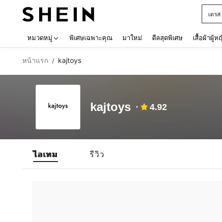
เดรส
Use up 
หมวดหมู่
พิเศษเฉพาะคุณ
มาใหม่
ดีลสุดพิเศษ
เสื้อผ้าผู้ห
หน้าแรก
kajtoys
/
kajtoys
4.92
ไอเทม
รีวิว