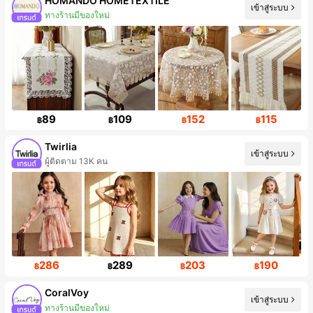
HOMANDO HOMETEXTILE
เข้าสู่ระบบ
การเพิ่มขึ้นของผู้ติดตาม 753%
89
109
152
115
฿
฿
฿
฿
Twirlia
เข้าสู่ระบบ
ผู้ติดตาม 13K คน
286
289
203
190
฿
฿
฿
฿
CoralVoy
เข้าสู่ระบบ
การเพิ่มขึ้นของผู้ติดตาม 370%