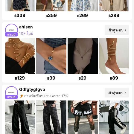
339
359
269
289
฿
฿
฿
฿
ahlsen
เข้าสู่ระบบ
การเพิ่มขึ้นของผู้ติดตาม 421%
129
39
29
89
฿
฿
฿
฿
Gdfgtygfgvb
เข้าสู่ระบบ
การเพิ่มขึ้นของผู้ติดตาม 244%