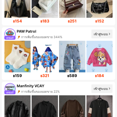
154
183
251
152
฿
฿
฿
฿
PAW Patrol
เข้าสู่ระบบ
ยอดผู้ติดตามขึ้น 999%+
159
321
589
184
฿
฿
฿
฿
Manfinity VCAY
เข้าสู่ระบบ
การเพิ่มขึ้นของผู้ติดตาม 45%