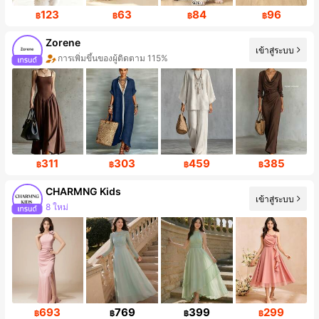
123
63
84
96
฿
฿
฿
฿
Zorene
เข้าสู่ระบบ
การเพิ่มขึ้นของผู้ติดตาม 115%
311
303
459
385
฿
฿
฿
฿
CHARMNG Kids
เข้าสู่ระบบ
การเพิ่มขึ้นของผู้ติดตาม 19%
693
769
399
299
฿
฿
฿
฿