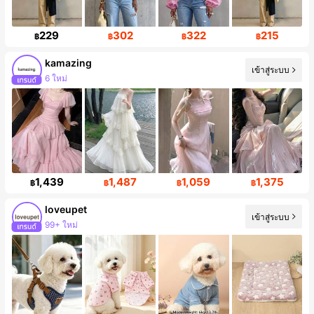
229
302
322
215
฿
฿
฿
฿
kamazing
เข้าสู่ระบบ
การเพิ่มขึ้นของผู้ติดตาม 133%
1,439
1,487
1,059
1,375
฿
฿
฿
฿
loveupet
เข้าสู่ระบบ
ผู้ติดตาม 7.6K คน