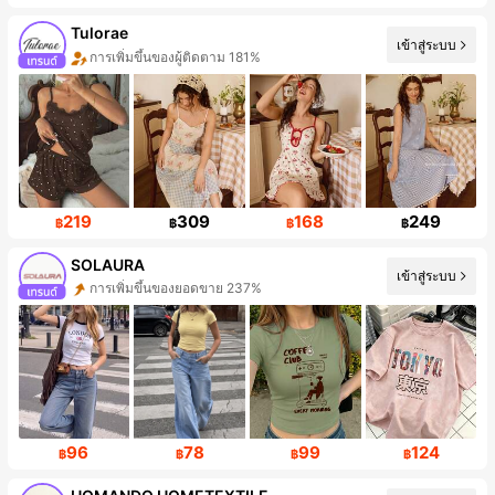
Tulorae
เข้าสู่ระบบ
การเพิ่มขึ้นของยอดขาย 225%
219
309
168
249
฿
฿
฿
฿
SOLAURA
เข้าสู่ระบบ
การเพิ่มขึ้นของผู้ติดตาม 160%
96
78
99
124
฿
฿
฿
฿