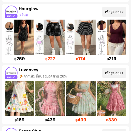
Hourglow
เข้าสู่ระบบ
การเพิ่มขึ้นของผู้ติดตาม 170%
259
227
174
219
฿
฿
฿
฿
Luvdovey
เข้าสู่ระบบ
การเพิ่มขึ้นของผู้ติดตาม 47%
169
439
499
339
฿
฿
฿
฿
Essen Chic