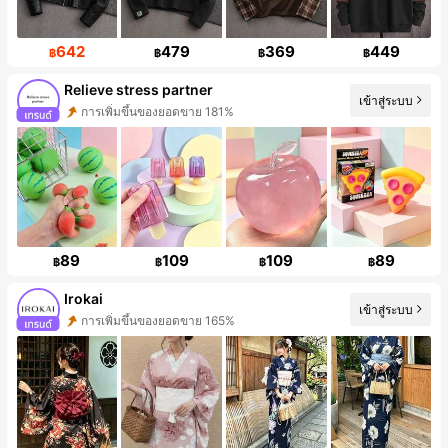
642
479
369
449
฿
฿
฿
฿
Relieve stress partner
เข้าสู่ระบบ
การเพิ่มขึ้นของผู้ติดตาม 405%
89
109
109
89
฿
฿
฿
฿
Irokai
เข้าสู่ระบบ
การเพิ่มขึ้นของผู้ติดตาม 292%