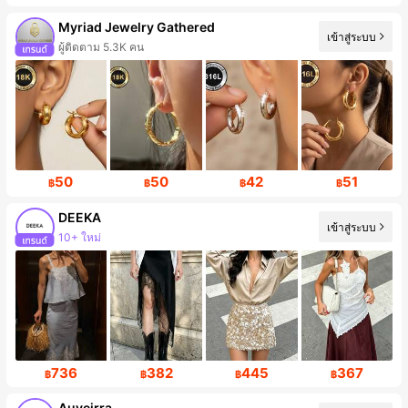
Myriad Jewelry Gathered
เข้าสู่ระบบ
ผู้ติดตาม 5.3K คน
50
50
42
51
฿
฿
฿
฿
DEEKA
เข้าสู่ระบบ
ผู้ติดตาม 203K คน
736
382
445
367
฿
฿
฿
฿
Auveirra