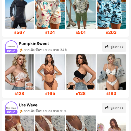
567
124
501
203
฿
฿
฿
฿
PumpkinSweet
เข้าสู่ระบบ
การเพิ่มขึ้นของผู้ติดตาม 269%
128
165
128
183
฿
฿
฿
฿
Ure Wave
เข้าสู่ระบบ
การเพิ่มขึ้นของผู้ติดตาม 230%