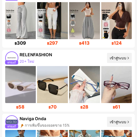
309
297
413
124
฿
฿
฿
฿
RELENFASHION
เข้าสู่ระบบ
การเพิ่มขึ้นของผู้ติดตาม 408%
58
70
28
61
฿
฿
฿
฿
Naviga Onda
เข้าสู่ระบบ
การเพิ่มขึ้นของผู้ติดตาม 62%