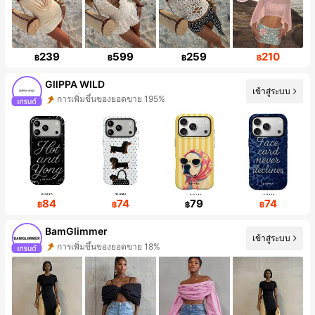
239
599
259
210
฿
฿
฿
฿
GllPPA WILD
เข้าสู่ระบบ
การเพิ่มขึ้นของผู้ติดตาม 503%
84
74
79
74
฿
฿
฿
฿
BamGlimmer
เข้าสู่ระบบ
การเพิ่มขึ้นของผู้ติดตาม 134%