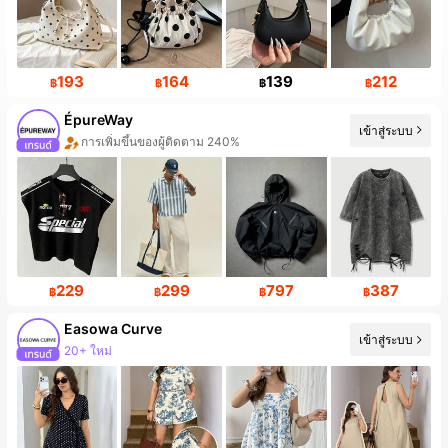
193
164
139
212
฿
฿
฿
฿
ÉpureWay
เข้าสู่ระบบ
การเพิ่มขึ้นของผู้ติดตาม 240%
229
299
797
387
฿
฿
฿
฿
Easowa Curve
เข้าสู่ระบบ
20+ ใหม่