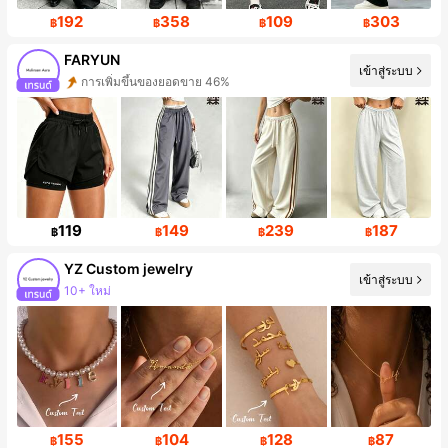
192
358
109
303
฿
฿
฿
฿
FARYUN
เข้าสู่ระบบ
การเพิ่มขึ้นของผู้ติดตาม 399%
119
149
239
187
฿
฿
฿
฿
YZ Custom jewelry
เข้าสู่ระบบ
การเพิ่มขึ้นของผู้ติดตาม 107%
155
104
128
87
฿
฿
฿
฿