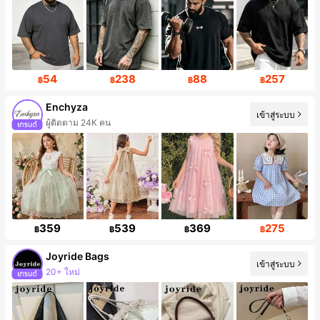
54
238
88
257
฿
฿
฿
฿
Enchyza
เข้าสู่ระบบ
ผู้ติดตาม 24K คน
359
539
369
275
฿
฿
฿
฿
Joyride Bags
เข้าสู่ระบบ
การเพิ่มขึ้นของผู้ติดตาม 427%