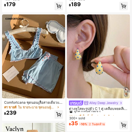
179
189
฿
฿
Comfortcana ชุดนอนเสื้อสายเดี่ยวแต่
Alley Deep Jewelry
#1 ขายดี
ใน โบโฮ ต่างหูผู้หญิง
งระบายและกางเกงขาสั้นสำหรับผู้หญิง
#1 ขายดี
ใน ชายระบาย ชุดนอนผู้หญิง
ลูกค้ากลับมาซื้อซ้ำ!
ต่างหูโลหะรูปตัว C 1 คู่ เคลือบหยดสีเห
239
ลือง ลายจุดสีน้ำเงิน สไตล์ยุโรปและอเม
เกือบหมดแล้ว!
#1 ขายดี
#1 ขายดี
ใน โบโฮ ต่างหูผู้หญิง
ใน โบโฮ ต่างหูผู้หญิง
฿
ริกัน แฟชั่นส่วนตัว หวานและสง่างาม
300+ sold
ลูกค้ากลับมาซื้อซ้ำ!
ลูกค้ากลับมาซื้อซ้ำ!
สำหรับผู้หญิงและเด็กหญิง สำหรับการเ
35
เกือบหมดแล้ว!
เกือบหมดแล้ว!
#1 ขายดี
ใน โบโฮ ต่างหูผู้หญิง
฿
-10%
2 วันสุดท้าย
ดินทาง งานแต่งงาน ปาร์ตี้ วันเกิด ของ
ลูกค้ากลับมาซื้อซ้ำ!
ขวัญคริสต์มาส 2026