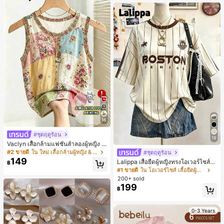
เกือบหมดแล้ว!
16
#ชุดฤดูร้อน
19
Vaclyn เสื้อกล้ามแฟชั่นลำลองผู้หญิง ล
ายแพตช์เวิร์ก แขนกุด คอกลม ติดกระดุ
#2 ขายดี
ใน ใหม่ เสื้อกล้ามผู้หญิง & Camis
#ชุดฤดูร้อน
ม
149
Lalippa เสื้อยืดผู้หญิงทรงโอเวอร์ไซส์ค
฿
วามยาวกลาง คอกลม ไหล่ตก ลายพิมพ์
#1 ขายดี
ใน โอเวอร์ไซส์ เสื้อยืดผู้หญิง
ตัวอักษรและลายทางแนวตั้ง สไตล์แฟชั่
200+ sold
นมินิมอล ของขวัญให้เพื่อน
199
฿
0-3 Years