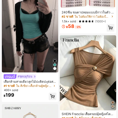
ขวัญในอุดมคติสำหรับคริสต์มาส, วันว
าเลนไทน์, อีสเตอร์, ฤดูแต่งงานและวันเ
กิดสำหรับแฟนสาว
240ชิ้น ขนตาปลอมแบบมีกาวในตัว C
-Curl, ธรรมชาติ สำหรับใช้ในชีวิตประ
#2 ขายดี
ใน ไม่ต้องใช้กาว ไม่ต้องใช้น้ำยาถอด ขนตาแต่ละเส้น
จำวันและโอกาสพิเศษ, เหมาะสำหรับผู้เ
1.5k+ sold
(1000+)
ริ่มต้น DIY, ไม่เสียหาย ใช้งานง่าย, ติด
58
ทนนาน เหมาะสำหรับงานปาร์ตี้, ถ่ายภ
฿
-2%
าพ, เวที, ขนตาปลอมเนื้อนุ่ม
#ชุดฤดูร้อน
เสื้อกล้ามสายเดี่ยวลูกไม้ปะติดปะต่อสไ
ตล์เกาหลี, สุนทรียศาสตร์ Y2K, เสื้อผ้าส
#1 ขายดี
ใน สีเขียว เสื้อกล้ามผู้หญิง & Camis
ตรีทแวร์ลำลองฤดูร้อน
400+ sold
199
฿
SHEIN Franclia เสื้อครอปผู้หญิงสไตล์
มินิมอลแฟชั่นสตรีทสำหรับไปเรียนและ