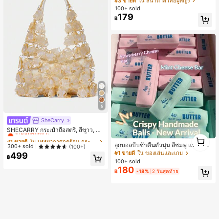
#3 ขายดี
ใน สีน้ำตาล เสื้อผู้หญิง
ทำงาน ลำลองแมตช์ง่าย สีน้ำตาลอ่อน
100+ sold
ด้านหน้าผ้าตาข่ายสองชั้น เซ็กซี่ซีทรูเล็
179
฿
กน้อย ดีไซน์ไหล่ไม่สมมาตร จับพลีท แ
ต่งหัวเข็มขัดสีทอง เหมาะสำหรับปาร์ตี้
ฮาโลวีน คริสต์มาสอีฟ คริสต์มาส เทศก
าลตรุษจีน เที่ยวทะเล ไปเที่ยวข้างนอก
นัดเจอเพื่อนสาว อยู่บ้าน ช้อปปิ้ง ความ
บันเทิง ทำงาน และอื่นๆ ผ้าใส่สบาย ดีไ
ซน์โดดเด่น คุ้มค่า เหมาะสำหรับฤดูใบไ
ม้ผลิ ฤดูร้อน และฤดูใบไม้ร่วง
5
SheCarry
#1 ขายดี
ใน บรรยากาศฤดูร้อน กระเป๋าหูหิ้วด้านบนผู้หญิง
เกือบหมดแล้ว!
SHECARRY กระเป๋าถือสตรี, สีขาว, แฟ
1
ชั่น, สง่างาม, วันหยุด, งานปาร์ตี้
#1 ขายดี
#1 ขายดี
ใน บรรยากาศฤดูร้อน กระเป๋าหูหิ้วด้านบนผู้หญิง
ใน บรรยากาศฤดูร้อน กระเป๋าหูหิ้วด้านบนผู้หญิง
1
ลูกบอลบีบช้าคืนตัวนุ่ม สีชมพู แท่งเนย
เกือบหมดแล้ว!
เกือบหมดแล้ว!
300+ sold
(100+)
บีบคลายเครียด นุ่มยืดหยุ่น ของเล่นบีบ
#1 ขายดี
ใน ของเล่นและเกม
499
#1 ขายดี
ใน บรรยากาศฤดูร้อน กระเป๋าหูหิ้วด้านบนผู้หญิง
฿
4 ออนซ์ ของเล่นเกลือ เหมาะสำหรับขอ
100+ sold
เกือบหมดแล้ว!
งขวัญวันหยุด ของขวัญสนุกและน่ารัก
180
฿
-18%
2 วันสุดท้าย
ของขวัญวันเกิด ของขวัญอีสเตอร์ ของ
ขวัญฮาโลวีน ของขวัญคริสต์มาส ของข
วัญปาร์ตี้ สกวิชชี่ ของเล่นสกวิชชี่ ของเ
ล่นคลายเครียดสกวิชชี่ สกวิชชี่เกี๊ยว ขอ
งเล่นสำหรับผู้ใหญ่ ผู้หญิง สกวิชชี่กรอบ
สกวิชชี่เนยกรอบ บีบ ลูกบอลสลัชชี่