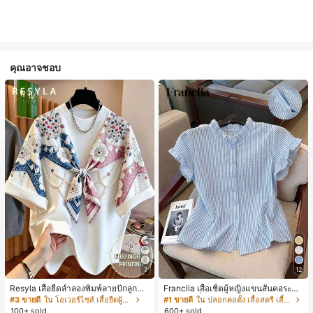
คุณอาจชอบ
7
12
Resyla เสื้อยืดลำลองพิมพ์ลายปักลูกปัด
Franclia เสื้อเชิ้ตผู้หญิงแขนสั้นคอระบา
รูปโบว์ขนาดใหญ่สำหรับผู้หญิง
ยกระดุมเดี่ยวลายทาง
#3 ขายดี
ใน โอเวอร์ไซส์ เสื้อยืดผู้หญิง
#1 ขายดี
ใน ปลอกคอตั้ง เสื้อสตรี เสื้อเบลาส์ & Tee
100+ sold
600+ sold