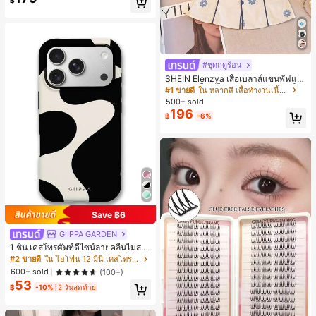
฿
เกือบหมดแล้ว!
#ชุดฤดูร้อน
SHEIN Elenzya เสื้อเบลาส์แขนพัฟแต่
งระบายสีพื้นสีน้ำเงินสำหรับผู้หญิง, เสื้อ
#1 ขายดี
ใน หลากสี เสื้อทำงานเนื้อผ้านุ่ม
ครอปเข้ารูปผูกโบว์คอวีตัดกันสำหรับฤ
500+ sold
ดูร้อน
196
฿
-6%
Save ฿6
GIIPPA GARDEN
1 ชิ้น เคสโทรศัพท์ดีไซน์ลายคลื่นไม่สม
มาตรสำหรับ Phone 17 Pro Max, เหม
#2 ขายดี
ใน ไอโฟน 12 มินิ เคสโทรศัพท์แฟชั่น
าะสำหรับ Phone 16 Pro Max, 15 Pro
600+ sold
(100+)
Max, 14 Pro Max, เคสโทรศัพท์สไตล์เ
53
กาหลีและน่าสนใจ, เข้ากันได้กับ 11/12/
฿
-10%
2 วันสุดท้าย
13/14/15/16 Pro Max Plus, ดีไซน์หรู
หราเหมาะสำหรับทั้งชายและหญิง, ของ