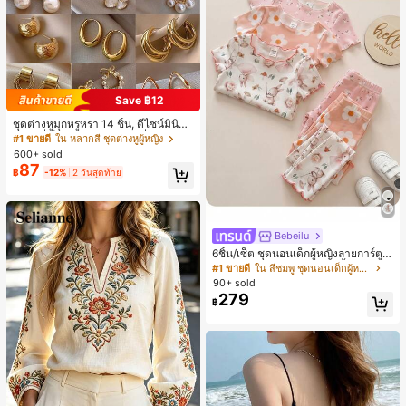
Save ฿12
ชุดต่างหูมุกหรูหรา 14 ชิ้น, ดีไซน์มินิมอ
ลใหม่ที่เป็นเอกลักษณ์ ต่างหูที่สง่างาม
#1 ขายดี
ใน หลากสี ชุดต่างหูผู้หญิง
สำหรับผู้หญิง, ของขวัญสำหรับเธอ
600+ sold
87
฿
-12%
2 วันสุดท้าย
Bebeilu
6ชิ้น/เซ็ต ชุดนอนเด็กผู้หญิงลายการ์ตูน
หมีและดอกไม้ คอกลม แขนสั้น กางเกง
#1 ขายดี
ใน สีชมพู ชุดนอนเด็กผู้หญิง
ขาสั้น ขอบระบาย สวมใส่สบาย
90+ sold
279
฿