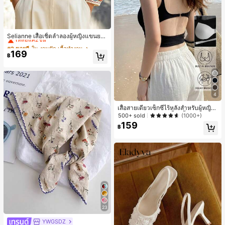
#2 ขายดี
ใน งานปัก เสื้อทำงาน
เหลือแค่2ชิ้น
Selianne เสื้อเชิ้ตลำลองผู้หญิงแขนยา
ว คอวีเว้า ลายดอกไม้
#2 ขายดี
#2 ขายดี
ใน งานปัก เสื้อทำงาน
ใน งานปัก เสื้อทำงาน
169
เหลือแค่2ชิ้น
เหลือแค่2ชิ้น
฿
#2 ขายดี
ใน งานปัก เสื้อทำงาน
เหลือแค่2ชิ้น
4
เสื้อสายเดี่ยวเซ็กซี่ไร้หลังสำหรับผู้หญิง
พร้อมบราแบบมีฟองน้ำ, เสื้อกล้ามแขน
500+ sold
(1000+)
กุด, เสื้อลำลองสีดำสำหรับฤดูร้อน
159
฿
23
YWGSDZ
#1 ขายดี
ใน สีเบจ ผ้าพันคอทรงสี่เหลี่ยมและผ้าพันคอสำหรับผู้