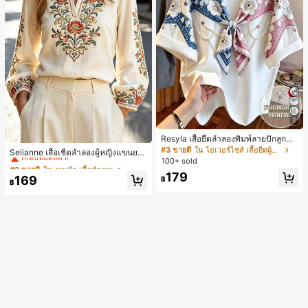
7
Resyla เสื้อยืดลำลองพิมพ์ลายปักลูกปัด
#2 ขายดี
ใน งานปัก เสื้อทำงาน
รูปโบว์ขนาดใหญ่สำหรับผู้หญิง
#3 ขายดี
ใน โอเวอร์ไซส์ เสื้อยืดผู้หญิง
เกือบหมดแล้ว!
Selianne เสื้อเชิ้ตลำลองผู้หญิงแขนยา
100+ sold
ว คอวีเว้า ลายดอกไม้
#2 ขายดี
#2 ขายดี
ใน งานปัก เสื้อทำงาน
ใน งานปัก เสื้อทำงาน
179
เกือบหมดแล้ว!
เกือบหมดแล้ว!
169
฿
฿
#2 ขายดี
ใน งานปัก เสื้อทำงาน
เกือบหมดแล้ว!