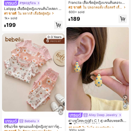
Franclia เสื้อเชิ้ตผู้หญิงแขนสั้นคอระบา
#ชุดฤดูร้อน
ยกระดุมเดี่ยวลายทาง
#2 ขายดี
ใน ปลอกคอตั้ง เสื้อสตรี เสื้อเบลาส์ & Tee
Lalippa เสื้อยืดผู้หญิงแขนสั้นไหล่ตก ค
600+ sold
อวีปกเสื้อ ลายพิมพ์ดิจิทัลลายทาง สไตล์
#1 ขายดี
ใน หลากสี เสื้อยืดผู้หญิง
สปอร์ตแฟชั่นมินิมอล ของขวัญสำหรับเ
189
1k+ sold
฿
พื่อน
199
฿
0-3 Years
Alley Deep Jewelry
#1 ขายดี
ใน โบโฮ ต่างหูผู้หญิง
ลูกค้ากลับมาซื้อซ้ำ!
ต่างหูโลหะรูปตัว C 1 คู่ เคลือบหยดสีเห
Bebeilu
ลือง ลายจุดสีน้ำเงิน สไตล์ยุโรปและอเม
เกือบหมดแล้ว!
#1 ขายดี
#1 ขายดี
ใน โบโฮ ต่างหูผู้หญิง
ใน โบโฮ ต่างหูผู้หญิง
6ชิ้น/เซ็ต ชุดนอนเด็กผู้หญิงลายการ์ตูน
ริกัน แฟชั่นส่วนตัว หวานและสง่างาม
300+ sold
ลูกค้ากลับมาซื้อซ้ำ!
ลูกค้ากลับมาซื้อซ้ำ!
หมีและดอกไม้ คอกลม แขนสั้น กางเกง