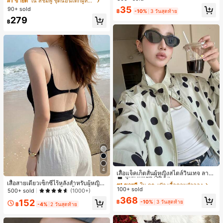
#1 ขายดี
ใน สีชมพู ชุดนอนเด็กผู้หญิง
สำหรับผู้หญิงและเด็กหญิง สำหรับการเ
ขาสั้น ขอบระบาย สวมใส่สบาย
เกือบหมดแล้ว!
เกือบหมดแล้ว!
#1 ขายดี
ใน โบโฮ ต่างหูผู้หญิง
35
90+ sold
ดินทาง งานแต่งงาน ปาร์ตี้ วันเกิด ของ
฿
-10%
3 วันสุดท้าย
ลูกค้ากลับมาซื้อซ้ำ!
ขวัญคริสต์มาส 2026
279
฿
เกือบหมดแล้ว!
#1 ขายดี
ใน กระเป๋า เสื้อคลุมลำลอง
4
ลูกค้ากลับมาซื้อซ้ำ!
เสื้อแจ็คเก็ตสั้นผู้หญิงสไตล์วินเทจ ลายจุ
ดขนาดใหญ่ คอตั้ง เอวเข้ารูป แขนพอง
#1 ขายดี
#1 ขายดี
ใน กระเป๋า เสื้อคลุมลำลอง
ใน กระเป๋า เสื้อคลุมลำลอง
เสื้อสายเดี่ยวเซ็กซี่ไร้หลังสำหรับผู้หญิง
ทรงหลวม แฟชั่นอเนกประสงค์ สำหรับใ
100+ sold
ลูกค้ากลับมาซื้อซ้ำ!
ลูกค้ากลับมาซื้อซ้ำ!
พร้อมบราแบบมีฟองน้ำ, เสื้อกล้ามแขน
500+ sold
(1000+)
ส่ประจำวันและไปเที่ยวพักผ่อน
กุด, เสื้อลำลองสีดำสำหรับฤดูร้อน
#1 ขายดี
ใน กระเป๋า เสื้อคลุมลำลอง
368
152
฿
-10%
3 วันสุดท้าย
฿
-4%
2 วันสุดท้าย
ลูกค้ากลับมาซื้อซ้ำ!