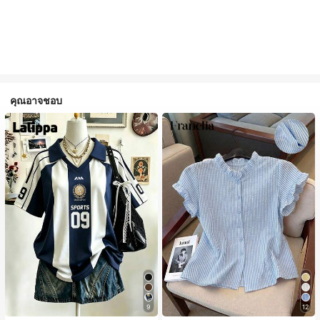
คุณอาจชอบ
9
12