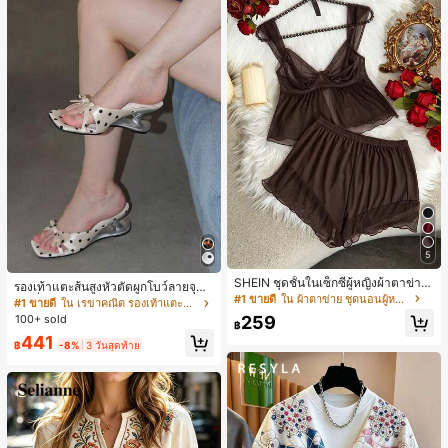
5
SHEIN ชุดชั้นในเซ็กซี่ผู้หญิงผ้าตาข่าย
รองเท้าแตะส้นสูงหัวตัดผูกโบว์ลายจุดส
มีโครงคัพบาง
#1 ขายดี
ใน ผ้าตาข่าย ชุดนอนผู้หญิง
ายเดี่ยวส้นไม่สมมาตรสำหรับผู้หญิง, รอ
#1 ขายดี
ใน เรขาคณิต รองเท้าแตะส้นสูงผู้หญิง
งเท้าแตะส้นสูงหนังเทียมสีขาวหรูหรา
259
100+ sold
฿
สำหรับฤดูร้อน
441
฿
-8%
3 วันสุดท้าย