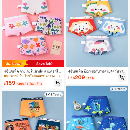
Save ฿40
4ชิ้น/แพ็ค กางเกงในขาสั้น ลายดอกไม้
4ชิ้น/แพ็ค บ็อกเซอร์บรีฟลายสัตว์น่ารัก
การ์ตูนน่ารัก ใส่สบาย เหมาะสำหรับทุก
สำหรับเด็กผู้ชาย, กางเกงในเด็กเล็ก/เด็
#10 ขายดี
ใน โปรโมชั่นลดราคาช่วงฤดูร้อน กางเกงชั้นในเด็กสาว
209
฿
-13%
ฤดูกาล
กชาย
159
฿
-20%
3 วันสุดท้าย
4-7 Years
8-12 Years