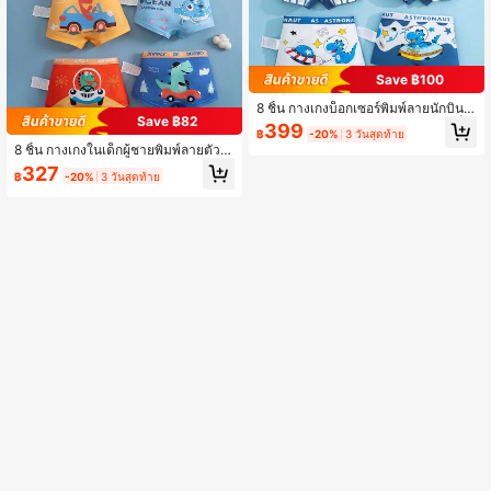
Save ฿100
8 ชิ้น กางเกงบ็อกเซอร์พิมพ์ลายนักบินอ
Save ฿82
วกาศสีเหลืองและไดโนเสาร์สำหรับเด็ก
399
฿
-20%
3 วันสุดท้าย
ผู้ชาย, ชุดกางเกงชั้นในสำหรับเด็ก
8 ชิ้น กางเกงในเด็กผู้ชายพิมพ์ลายตัวอั
กษรหลากสี, ไดโนเสาร์, สัตว์ และรถยน
327
฿
-20%
3 วันสุดท้าย
ต์