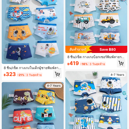
Save ฿80
8 ชิ้น/เซ็ต กางเกงบ็อกเซอร์พิมพ์ลายรถ
ก่อสร้างสำหรับเด็กผู้ชาย, ชุดกางเกงใน
419
฿
-16%
3 วันสุดท้าย
ขาสั้นสำหรับเด็กผู้ชาย
8 ชิ้น/เซ็ต กางเกงในเด็กผู้ชายพิมพ์ลาย
การ์ตูน ระบายอากาศได้ดี สวมใส่สบาย
323
4-7 Years
฿
-21%
3 วันสุดท้าย
4-7 Years