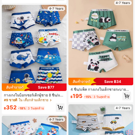
มาะสำหรับฤดูใบไม้ร่วง, ฤดูหนาว, ทุกฤ
4-7 Years
ดู
4-7 Years
Save ฿34
Save ฿77
4 ชิ้น/แพ็ค กางเกงในเด็กชายระบายอา
กาศได้อย่างสบาย พิมพ์ลายหมีแพนด้า
195
กางเกงในบ็อกเซอร์เด็กผู้ชาย 8 ชิ้น/แพ็
฿
-15%
3 วันสุดท้าย
ของขวัญสำหรับเด็กผู้ชาย
ค นุ่มสบาย ระบายอากาศได้ดี ลายการ์
#9 ขายดี
ใน เสื้อกล้ามเด็กชาย
ตูนนักบินอวกาศ สไตล์มินิมอลแฟชั่นธีม
352
อวกาศ สำหรับเด็ก
4-7 Years
฿
-18%
3 วันสุดท้าย
4-7 Years