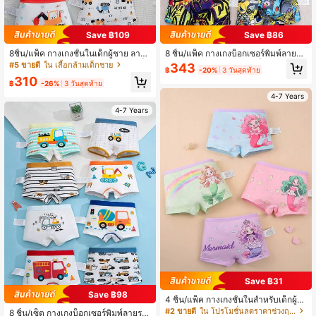
Save ฿109
Save ฿86
8ชิ้น/แพ็ค กางเกงชั้นในเด็กผู้ชาย ลาย
8 ชิ้น/แพ็ค กางเกงบ็อกเซอร์พิมพ์ลายกร
พิมพ์รถก่อสร้าง ขอบเอวตัดสี กางเกงบ็อ
าฟิกสไตล์มินิมอลสำหรับเด็กผู้ชายวัยรุ่
#5 ขายดี
ใน เสื้อกล้ามเด็กชาย
343
฿
-20%
3 วันสุดท้าย
กเซอร์สบาย
น สไตล์สตรีทแวร์
310
฿
-26%
3 วันสุดท้าย
4-7 Years
4-7 Years
Save ฿31
Save ฿98
4 ชิ้น/แพ็ค กางเกงชั้นในสำหรับเด็กผู้ห
ญิง ลวดลายเมอร์เมด สีคอนทราสต์ สบ
#2 ขายดี
ใน โปรโมชั่นลดราคาช่วงฤดูร้อน กางเกงชั้นในเด็กสาว
8 ชิ้น/เซ็ต กางเกงบ็อกเซอร์พิมพ์ลายรถ