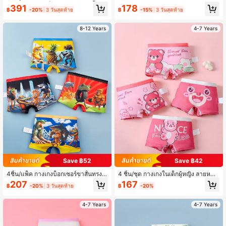
ายใส่ เหมาะสำหรับเด็กเล็กและเด็กวัยเ
ก่อสร้างสำหรับเด็กผู้ชาย, กางเกงชั้นใน
391
178
ล็ก
฿
-20%
3 วันสุดท้าย
฿
-15%
3 วันสุดท้าย
ขาสั้นสำหรับเด็กผู้ชาย คละไซส์
8-12 Years
4-7 Years
Save ฿52
Save ฿42
4ชิ้น/แพ็ค กางเกงบ็อกเซอร์ขาสั้นทรงเ
4 ชิ้น/ชุด กางเกงในเด็กผู้หญิง ลายหมีน่
ข้ารูปเอวปานกลางสำหรับเด็กผู้ชาย ลา
ารัก นุ่มสบาย
207
167
฿
-20%
3 วันสุดท้าย
฿
-20%
ยฉลามและลายกราฟิก พิมพ์ลายสีแฟชั่
น
4-7 Years
4-7 Years