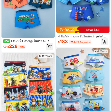
Save ฿46
4 ชิ้น/ชุด กางเกงชั้นในเด็กเล็ก/เด็กโต
ลาย ไดโนเสาร์ระบายอากาศสบาย เด็ก
183
4ชิ้น/แพ็ค กางเกงในบรีฟระบายอ
NEW
฿
-20%
3 วันสุดท้าย
กางเกงชั้นในขาสั้น
ากาศ พิมพ์ลายกราฟิตี้กราฟิกสบายๆ
228
฿
-12%
สำหรับเด็กผู้ชายวัยรุ่น
4-7 Years
8-12 Years