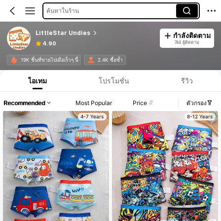
ค้นหาในร้าน
LittleStar Undies
กำลังติดตาม
744 ผู้ติดตาม
4.90
19K ชิ้นที่ขายไปเมื่อเร็วๆ นี้
2.4K ซื้อซ้ำ
ไอเทม
โปรโมชั่น
รีวิว
Recommended
Most Popular
Price
ตัวกรอง
4-7 Years
8-12 Years