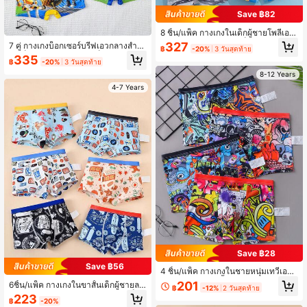
Save ฿82
8 ชิ้น/แพ็ค กางเกงในเด็กผู้ชายโพลีเอสเ
ตอร์ระบายอากาศ แห้งเร็ว, กางเกงในเ
327
7 คู่ กางเกงบ็อกเซอร์บรีฟเอวกลางสำห
฿
-20%
3 วันสุดท้าย
ด็กเล็กและเด็กโต, 2-7 ปี
รับเด็กชายวัยรุ่น, กางเกงบ็อกเซอร์บรีฟ
335
฿
-20%
3 วันสุดท้าย
พิมพ์ลายแฟชั่นตลกสำหรับเด็กชายวัยรุ่
น
8-12 Years
4-7 Years
Save ฿28
Save ฿56
4 ชิ้น/แพ็ค กางเกงในชายหนุ่มเทวีเอวก
ลาง พิมพ์กราฟฟิตี้ & เท่ห์
201
6ชิ้น/แพ็ค กางเกงในขาสั้นเด็กผู้ชายลา
฿
-12%
2 วันสุดท้าย
ยการ์ตูน หัวใจ, ดาว, สโนว์แมน, สเก็ตบ
223
฿
-20%
อร์ด, ห้าเหลี่ยม ตัดขอบเอวใส่สบาย เห