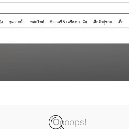
and down arrow keys to navigate search การค้นหาล่าสุด and ค้นหา. Press Enter to
ญิง
ชุดว่ายน้ำ
พลัสไซส์
จิวเวลรี่ & เครื่องประดับ
เสื้อผ้าผู้ชาย
เด็ก