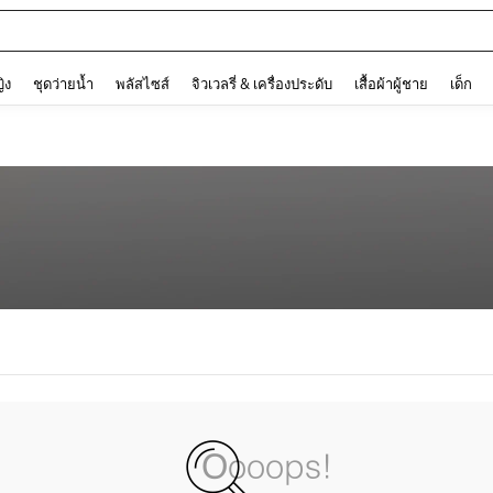
and down arrow keys to navigate search การค้นหาล่าสุด and ค้นหา. Press Enter to
ญิง
ชุดว่ายน้ำ
พลัสไซส์
จิวเวลรี่ & เครื่องประดับ
เสื้อผ้าผู้ชาย
เด็ก