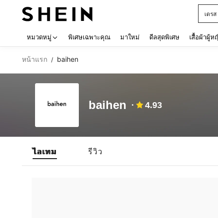
เดรส
Use up 
หมวดหมู่
พิเศษเฉพาะคุณ
มาใหม่
ดีลสุดพิเศษ
เสื้อผ้าผู้ห
หน้าแรก
baihen
/
baihen
4.93
ไอเทม
รีวิว