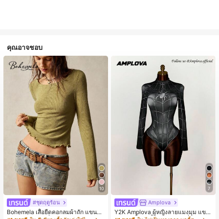
คุณอาจชอบ
10
7
#ชุดฤดูร้อน
Amplova
Bohemela เสื้อยืดคอกลมผ้าถัก แขนยา
Y2K Amplova ผู้หญิงลายแมงมุม แขน
ว สีเรียบ ใช้งานทั่วไป สำหรับผู้หญิง
ยาว คอตั้ง บอดี้สูท, สไตล์แฟชั่นดาร์ก