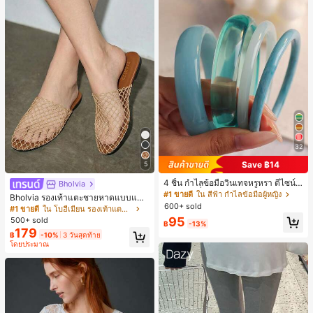
32
Save ฿14
5
4 ชิ้น กำไลข้อมือวินเทจหรูหรา ดีไซน์มิ
Bholvia
นิมอลแฟชั่น เหมาะสำหรับใส่ในชีวิตปร
#1 ขายดี
ใน สีฟ้า กำไลข้อมือผู้หญิง
Bholvia รองเท้าแตะชายหาดแบบแบน
ะจำวัน อะคริลิก เหมาะสำหรับใส่ในชีวิ
600+ sold
สบาย ๆ ลายฉลุมาใหม่สำหรับผู้หญิง
#1 ขายดี
ใน โบฮีเมียน รองเท้าแตะผู้หญิง
ตประจำวันและงานปาร์ตี้ ของขวัญสำห
95
500+ sold
รับผู้หญิง
฿
-13%
179
฿
-10%
3 วันสุดท้าย
โดยประมาณ