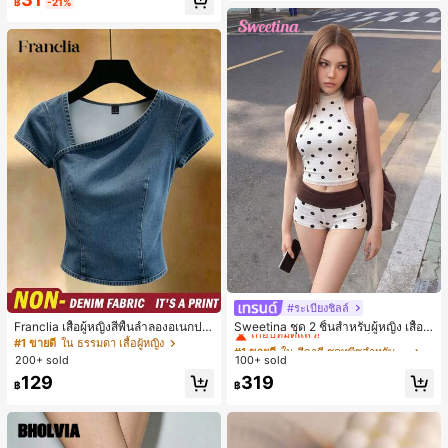
฿
-21%
เกือบหมดแล้ว!
อง, งานปาร์ตี้, การเดินทาง, การพักผ่อ
น, การมัดผม, การจัดทรงผม, การแต่งห
น้า, การจับคู่ชุด, อุปกรณ์เสริมประดับผ
ม
#ระเบียงชิลล์
#1 ขายดี
ใน สีกากี ชุดทูพีซสำหรับผู้หญิง
เกือบหมดแล้ว!
Franclia เสื้อผู้หญิงสีพื้นลำลองอเนกปร
Sweetina ชุด 2 ชิ้นสำหรับผู้หญิง เสื้อก
ะสงค์สำหรับใส่ประจำวัน
ล้ามเข้ารูปพิมพ์ลายจุดสีบล็อกหลังเปิด
#1 ขายดี
ใน ธรรมดา เสื้อผู้หญิง
#1 ขายดี
#1 ขายดี
ใน สีกากี ชุดทูพีซสำหรับผู้หญิง
ใน สีกากี ชุดทูพีซสำหรับผู้หญิง
และกางเกงขาสั้นเอวพับ
200+ sold
100+ sold
เกือบหมดแล้ว!
เกือบหมดแล้ว!
#1 ขายดี
ใน สีกากี ชุดทูพีซสำหรับผู้หญิง
129
319
฿
฿
เกือบหมดแล้ว!