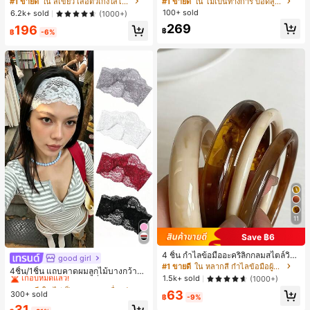
#1 ขายดี
ใน สีเขียว เสื้อตัวเก่งใส่ได้ทุกวัน
#1 ขายดี
ใน ไม่เป็นทางการ บอดี้สูทผู้หญิง
บอดี้สูทผู้หญิง บอดี้สูทฮาโลวีน บอดี้สูท
100+ sold
6.2k+ sold
(1000+)
ลายใยแมงมุม
269
196
฿
฿
-6%
11
Save ฿6
4 ชิ้น กำไลข้อมืออะคริลิกกลมสไตล์วินเ
good girl
#1 ขายดี
ใน ไม่เป็นทางการ เครื่องประดับผมผู้หญิง
ทจหรูหราสำหรับผู้หญิง, ดีไซน์เรียบง่าย
#1 ขายดี
ใน หลากสี กำไลข้อมือผู้หญิง
เกือบหมดแล้ว!
4ชิ้น/1ชิ้น แถบคาดผมลูกไม้บางกว้างยื
ทันสมัย, เหมาะสำหรับสวมใส่ในชีวิตปร
1.5k+ sold
(1000+)
ดหยุ่นสำหรับผู้หญิง, แฟชั่นอเนกประสง
#1 ขายดี
#1 ขายดี
ใน ไม่เป็นทางการ เครื่องประดับผมผู้หญิง
ใน ไม่เป็นทางการ เครื่องประดับผมผู้หญิง
ะจำวันและโอกาสต่างๆ, ของขวัญสำหรั
ค์พรีเมียมหรูหราสไตล์มินิมอล ผ้าพันคอ
63
บเธอ
300+ sold
เกือบหมดแล้ว!
เกือบหมดแล้ว!
฿
-9%
เล็กๆ ห่วงผม อุปกรณ์เสริมผม, เหมาะสำ
#1 ขายดี
ใน ไม่เป็นทางการ เครื่องประดับผมผู้หญิง
31
หรับการออกไปข้างนอกประจำวัน, ลำล