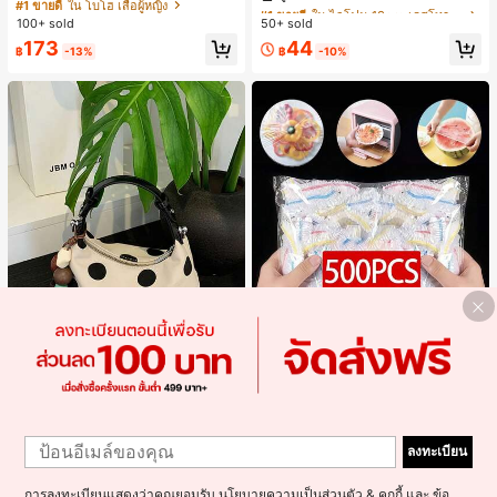
หล่สำหรับวันหยุดฤดูร้อน
พิมพ์ตัวอักษรเลื่อม กันกระแทก กลิตเตอ
#1 ขายดี
ใน โบโฮ เสื้อผู้หญิง
#1 ขายดี
#1 ขายดี
ใน ไอโฟน 13pro เคสโทรศัพท์แฟชั่น
ใน ไอโฟน 13pro เคสโทรศัพท์แฟชั่น
ร์ สำหรับ IPhone 17 Pro Max, 17 Pro,
100+ sold
50+ sold
ลูกค้ากลับมาซื้อซ้ำ!
ลูกค้ากลับมาซื้อซ้ำ!
16 Pro Max, 16 Pro, 15 Pro, 18 Pro, 1
#1 ขายดี
ใน ไอโฟน 13pro เคสโทรศัพท์แฟชั่น
173
44
8 Pro Max ตกแต่งหัวใจสไตล์สวยงาม
฿
-13%
฿
-10%
ลูกค้ากลับมาซื้อซ้ำ!
สไตล์สาวหวานยอดนิยม
500 ชิ้น ฟิล์มถนอมอาหารยืดหยุ่น - ฝา
Tomato
1
ครอบจานใสยืดหยุ่น, ใช้ซ้ำได้, หลากห
#1 ขายดี
ใน หลากสี ฝาปิดอาหาร
1
1 ชิ้น กระเป๋าถือผู้หญิงที่ทันสมัยและอเน
ลายฟังก์ชัน, ไม่มีกลิ่น, ป้องกันฝุ่น เหมา
400+ sold
กประสงค์, กระเป๋าสะพายข้างรูปพระจัน
ลงทะเบียน
เกือบหมดแล้ว!
ะสำหรับบ้าน, ร้านอาหาร, ปิกนิก - เหม
ทร์เสี้ยวที่น่ารัก, สายสะพายปรับได้, ไม่ร
36
100+ sold
าะกับขนาดจานทุกขนาด, สิ่งจำเป็นสำ
฿
-8%
วมจี้, เหมาะสำหรับผู้หญิงวัยรุ่น - การเ
278
หรับปิกนิก | ฟิล์มบรรจุภัณฑ์ตกแต่ง | ฟิ
การลงทะเบียนแสดงว่าคุณยอมรับ
นโยบายความเป็นส่วนตัว & คุกกี้
และ
ข้อ
฿
-10%
3 วันสุดท้าย
ดินทาง, การช้อปปิ้ง, ห้องเรียน, การเด