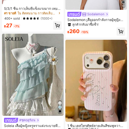
10
5/3/1 ชิ้น กาวเล็บที่แข็งแรงมาก เหมาะ
สำหรับปลายเล็บ เล็บอะคริลิค และเล็บป
#1 ขายดี
ใน ติดทนนาน กาวติดเล็บและสารยึดติด
Sodalemon
ลอม กาวเล็บ กาวเล็บแบบแปรง เหมาะ
400+ sold
(1000+)
Sodalemon เสื้อออกกำลังกายผู้หญิงแ
สำหรับเล็บปลอม ทนทานและยาวนาน เ
บบบิดหลัง, เสื้อชั้นในกีฬาโยคะสีพื้นแบ
ลูกค้ากลับมาซื้อซ้ำ!
27
หมาะสำหรับเล็บอะคริลิค ปลายเล็บปลอ
฿
-7%
บมีฟองน้ำคอวีสีขาวสำหรับฤดูใบไม้ผลิ
ม เจลเล็บ
260
฿
-13%
#ชุดฤดูร้อน
#1 ขายดี
ใน ไอโฟน 13pro เคสโทรศัพท์แฟชั่น
ลูกค้ากลับมาซื้อซ้ำ!
Soleia เสื้อผู้หญิงหรูหราแต่งระบายที่ไ
1 ชิ้น เคสโทรศัพท์ลายเส้นสีชมพูหวาน