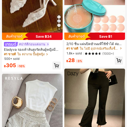
5
Save ฿34
Save ฿1
2/10 ชิ้น แผ่นปิดหัวนมที่ใช้ซ้ำได้ ล่องห
#ปาร์ตี้ก่อนแต่งงาน
น ไร้รอยต่อ & ไม่ลื่น เหมาะสำหรับโอก
#1 ขายดี
ใน ไม่มี อุปกรณ์เสริมเสื้อชั้นในผู้หญิง
Eladyva รองเท้าส้นสูงรัดส้นผู้หญิงมีดอ
าสต่างๆ สิ่งจำเป็นสำหรับฤดูร้อน
1.8k+ sold
กไม้ประดับตาข่ายเสริมและสามารถสว
(1000+)
#1 ขายดี
ใน สง่างาม ปั๊มผู้หญิง
มได้สองแบบ ส้นสูง 7 ซม. รูปแบบโรมัน
500+ sold
28
฿
-3%
หรูหรา ส้นเข็ม ลุคเทพนิยาย
305
฿
-10%