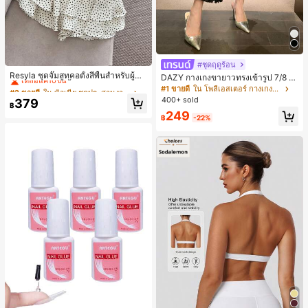
#2 ขายดี
ใน นัวเนีย ชุดประสานงานสตรี
#ชุดฤดูร้อน
เหลือแค่10ชิ้น
Resyla ชุดจั๊มสูทคอตั้งสีพื้นสำหรับผู้ห
DAZY กางเกงขายาวทรงเข้ารูป 7/8 ส่
ญิงและกระโปรงสั้นชายระบายลายจุด 2
#2 ขายดี
#2 ขายดี
ใน นัวเนีย ชุดประสานงานสตรี
ใน นัวเนีย ชุดประสานงานสตรี
วนสำหรับผู้หญิง กางเกงลำลอง กางเกง
#1 ขายดี
ใน โพลีเอสเตอร์ กางเกงผู้หญิง
ชิ้น
เดรสผู้หญิง
เหลือแค่10ชิ้น
เหลือแค่10ชิ้น
400+ sold
379
฿
#2 ขายดี
ใน นัวเนีย ชุดประสานงานสตรี
249
฿
-22%
เหลือแค่10ชิ้น