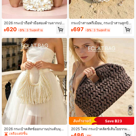
2026 กระเป๋าถือทำมือสองด้านจากเปลื
กระเป๋าสานพรีเมี่ยม, กระเป๋าสานลูกปัด
อกหอยมุกธรรมชาติ, มาพร้อมสายโซ่โล
ทำมือ, กระเป๋าถือประดับเปลือกหอยและ
620
697
฿
-3%
3 วันสุดท้าย
฿
-3%
3 วันสุดท้าย
หะยาวถอดได้สำหรับสะพายไหล่หรือสะ
ปะการังพลอยเทียม, กระเป๋าสำหรับวันห
พายข้าง, เหมาะสำหรับชายหาด, ปาร์ตี
ยุดพักผ่อนริมชายหาด, กระเป๋าคลัทช์ข
้, ลำลอง, งานแต่งงาน, ของขวัญ
องขวัญสำหรับงานปาร์ตี้, เหมาะสำหรับ
ช้อปปิ้ง, ออกเดท, โอกาสสบายๆ
Save ฿23
2026 กระเป๋าคลัทช์ออกงานประดับมุกเ
2025 ใหม่ กระเป๋าคลัตช์เส้นใยธรรมชา
ทียมทำมือสุดหรู, พร้อมรายละเอียดพู่สไ
ติ, กระเป๋าชายหาดสานด้วยมือจาก Raf
เหลือแค่9ชิ้น
486
฿
-5%