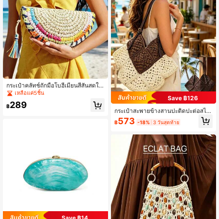
กระเป๋าคลัทช์ถักมือโบฮีเมียนสีสันสดใส
2026 สไตล์ยุโรปและอเมริกา สำหรับฤ
เหลือแค่5ชิ้น
Save ฿126
ดูร้อน ตกแต่งพู่ ดีไซน์ซองจดหมาย กระ
289
เป๋าผู้หญิงอเนกประสงค์สำหรับเที่ยวชา
฿
กระเป๋าสะพายข้างสานปะติดปะต่อสไต
ยหาดและพักผ่อน
ล์ยุโรปและอเมริกา, กระเป๋าสะพายไหล่
573
฿
-18%
3 วันสุดท้าย
แบบกลวงทอมือพร้อมสายหนังปรับได้,
ดีไซน์ลายดอกไม้ฉลุ, กระเป๋าชายหาดค
วามจุขนาดใหญ่, กระเป๋าสีพื้นกาแฟอเ
นกประสงค์สำหรับผู้หญิง
Save ฿14