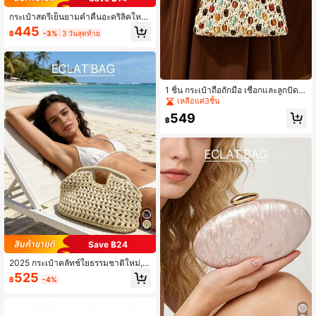
กระเป๋าสตรีเย็นยามค่ำคืนอะคริลิคใหม่
2025 กระเป๋าถือคลิปโลหะสำหรับงานป
445
฿
-3%
3 วันสุดท้าย
าร์ตี้ กระเป๋าสะพายข้าง กระเป๋าสะพาย
ข้าม กระเป๋าสตางค์สายโซ่ กระเป๋าชุดท
างการ กระเป๋าสำหรับงานแต่งงาน
1 ชิ้น กระเป๋าถือถักมือ เชือกและลูกปัดสี
สันไม่สมมาตร, กระเป๋าสำหรับงานปาร์
เหลือแค่3ชิ้น
ตี้ ชายหาด และงานเย็น, กระเป๋าถักมือ
549
สำหรับผู้หญิง
฿
Save ฿24
2025 กระเป๋าคลัทช์ใยธรรมชาติใหม่, ก
ระเป๋าชายหาดสานจากฟางราฟเฟียสำ
525
฿
-4%
หรับผู้หญิง