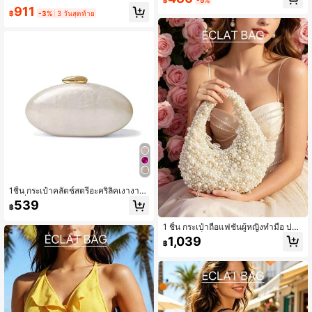
ตล์วินเทจ, เหมาะสำหรับผู้หญิงใช้ไปงา
fia สำหรับฤดูร้อน, สีน้ำตาล, สำหรับผู้ห
911
นปาร์ตี้หรูหราหรืองานแต่งงาน, สามาร
ญิง
฿
-3%
3 วันสุดท้าย
ถใช้ได้ในชีวิตประจำวันหรือวันหยุดพัก
ผ่อนที่ชายหาด
1ชิ้น กระเป๋าคลัตช์สตรีอะคริลิคเงางาม
แฟชั่น, กระเป๋าสะพายข้างทรงไข่พร้อม
539
฿
สายโซ่สีทองถอดได้สำหรับงานแต่งงา
น, ปาร์ตี้, วันหยุด
1 ชิ้น กระเป๋าถือแฟชั่นผู้หญิงทำมือ ประ
ดับลูกปัดเต็มใบ เหมาะสำหรับงานปาร์
1,039
฿
ตี้ วันเกิด และการสวมใส่ในชีวิตประจำ
วัน