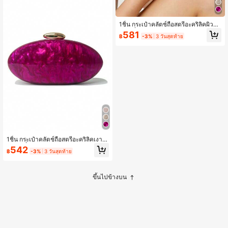
1ชิ้น กระเป๋าคลัตช์ถือสตรีอะคริลิคผิวมั
นแฟชั่น, กระเป๋าสะพายข้างทรงไข่พร้อ
581
฿
-3%
3 วันสุดท้าย
มสายโซ่สีทองถอดออกได้, มีสไตล์สำหรั
บงานแต่งงาน, ปาร์ตี้, วันหยุด
1ชิ้น กระเป๋าคลัตช์ถือสตรีอะคริลิคเงาง
ามแฟชั่น, กระเป๋าสะพายข้างทรงไข่พร้
542
฿
-3%
3 วันสุดท้าย
อมสายโซ่สีทองถอดออกได้สำหรับงานแ
ต่งงาน, งานปาร์ตี้, วันหยุด
ขึ้นไปข้างบน