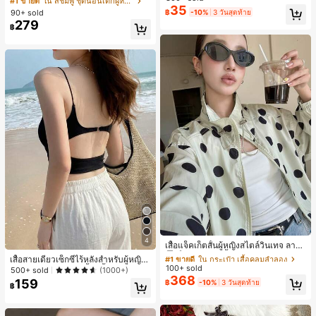
#1 ขายดี
ใน สีชมพู ชุดนอนเด็กผู้หญิง
สำหรับผู้หญิงและเด็กหญิง สำหรับการเ
35
ขาสั้น ขอบระบาย สวมใส่สบาย
เกือบหมดแล้ว!
เกือบหมดแล้ว!
#1 ขายดี
ใน โบโฮ ต่างหูผู้หญิง
90+ sold
฿
-10%
3 วันสุดท้าย
ดินทาง งานแต่งงาน ปาร์ตี้ วันเกิด ของ
279
ลูกค้ากลับมาซื้อซ้ำ!
ขวัญคริสต์มาส 2026
฿
เกือบหมดแล้ว!
#1 ขายดี
ใน กระเป๋า เสื้อคลุมลำลอง
4
ลูกค้ากลับมาซื้อซ้ำ!
เสื้อแจ็คเก็ตสั้นผู้หญิงสไตล์วินเทจ ลายจุ
ดขนาดใหญ่ คอตั้ง เอวเข้ารูป แขนพอง
#1 ขายดี
#1 ขายดี
ใน กระเป๋า เสื้อคลุมลำลอง
ใน กระเป๋า เสื้อคลุมลำลอง
เสื้อสายเดี่ยวเซ็กซี่ไร้หลังสำหรับผู้หญิง
ทรงหลวม แฟชั่นอเนกประสงค์ สำหรับใ
100+ sold
ลูกค้ากลับมาซื้อซ้ำ!
ลูกค้ากลับมาซื้อซ้ำ!
พร้อมบราแบบมีฟองน้ำ, เสื้อกล้ามแขน
500+ sold
(1000+)
ส่ประจำวันและไปเที่ยวพักผ่อน
368
กุด, เสื้อลำลองสีดำสำหรับฤดูร้อน
159
#1 ขายดี
ใน กระเป๋า เสื้อคลุมลำลอง
฿
-10%
3 วันสุดท้าย
฿
ลูกค้ากลับมาซื้อซ้ำ!