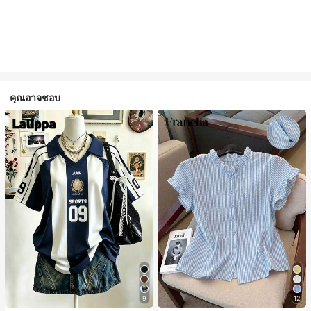
คุณอาจชอบ
9
12