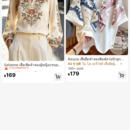
7
Resyla เสื้อยืดลำลองพิมพ์ลายปักลูกปัด
#2 ขายดี
ใน งานปัก เสื้อทำงาน
รูปโบว์ขนาดใหญ่สำหรับผู้หญิง
#3 ขายดี
ใน โอเวอร์ไซส์ เสื้อยืดผู้หญิง
เกือบหมดแล้ว!
Selianne เสื้อเชิ้ตลำลองผู้หญิงแขนยา
100+ sold
ว คอวีเว้า ลายดอกไม้
#2 ขายดี
#2 ขายดี
ใน งานปัก เสื้อทำงาน
ใน งานปัก เสื้อทำงาน
179
169
เกือบหมดแล้ว!
เกือบหมดแล้ว!
฿
฿
#2 ขายดี
ใน งานปัก เสื้อทำงาน
เกือบหมดแล้ว!