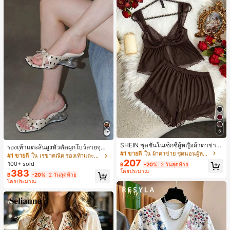
5
SHEIN ชุดชั้นในเซ็กซี่ผู้หญิงผ้าตาข่าย
รองเท้าแตะส้นสูงหัวตัดผูกโบว์ลายจุดส
มีโครงคัพบาง
#1 ขายดี
ใน ผ้าตาข่าย ชุดนอนผู้หญิง
ายเดี่ยวส้นไม่สมมาตรสำหรับผู้หญิง, รอ
#1 ขายดี
ใน เรขาคณิต รองเท้าแตะส้นสูงผู้หญิง
207
งเท้าแตะส้นสูงหนังเทียมสีขาวหรูหรา
100+ sold
฿
-20%
2 วันสุดท้าย
สำหรับฤดูร้อน
383
โดยประมาณ
฿
-20%
2 วันสุดท้าย
โดยประมาณ