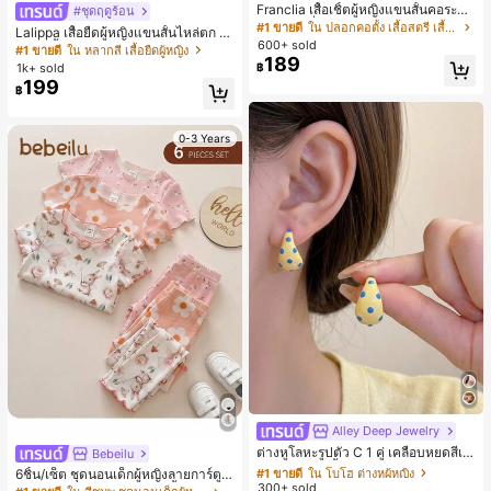
Franclia เสื้อเชิ้ตผู้หญิงแขนสั้นคอระบา
#ชุดฤดูร้อน
ยกระดุมเดี่ยวลายทาง
#1 ขายดี
ใน ปลอกคอตั้ง เสื้อสตรี เสื้อเบลาส์ & Tee
Lalippa เสื้อยืดผู้หญิงแขนสั้นไหล่ตก ค
600+ sold
อวีปกเสื้อ ลายพิมพ์ดิจิทัลลายทาง สไตล์
#1 ขายดี
ใน หลากสี เสื้อยืดผู้หญิง
189
สปอร์ตแฟชั่นมินิมอล ของขวัญสำหรับเ
1k+ sold
฿
พื่อน
199
฿
0-3 Years
Alley Deep Jewelry
#1 ขายดี
ใน โบโฮ ต่างหูผู้หญิง
ลูกค้ากลับมาซื้อซ้ำ!
ต่างหูโลหะรูปตัว C 1 คู่ เคลือบหยดสีเห
Bebeilu
ลือง ลายจุดสีน้ำเงิน สไตล์ยุโรปและอเม
เกือบหมดแล้ว!
#1 ขายดี
#1 ขายดี
ใน โบโฮ ต่างหูผู้หญิง
ใน โบโฮ ต่างหูผู้หญิง
6ชิ้น/เซ็ต ชุดนอนเด็กผู้หญิงลายการ์ตูน
ริกัน แฟชั่นส่วนตัว หวานและสง่างาม
300+ sold
ลูกค้ากลับมาซื้อซ้ำ!
ลูกค้ากลับมาซื้อซ้ำ!
หมีและดอกไม้ คอกลม แขนสั้น กางเกง