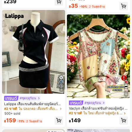
239
สำหรับผู้หญิงและเด็กหญิง สำหรับการเ
฿
เกือบหมดแล้ว!
เกือบหมดแล้ว!
#1 ขายดี
ใน โบโฮ ต่างหูผู้หญิง
35
ดินทาง งานแต่งงาน ปาร์ตี้ วันเกิด ของ
฿
-10%
2 วันสุดท้าย
ลูกค้ากลับมาซื้อซ้ำ!
ขวัญคริสต์มาส 2026
เกือบหมดแล้ว!
7
16
#ชุดฤดูร้อน
#ชุดฤดูร้อน
Lalippa เสื้อแขนสั้นพิมพ์ลายยูนิคอร์นล
ายทางสีตัดกันสำหรับผู้หญิง สไตล์วิทย
Vaclyn เสื้อกล้ามแฟชั่นลำลองผู้หญิง ล
#2 ขายดี
ใน ปลอกคอ เสื้อสตรี เสื้อเบลาส์ & Tee
าลัย
ายแพตช์เวิร์ก แขนกุด คอกลม ติดกระดุ
#2 ขายดี
ใน ใหม่ เสื้อกล้ามผู้หญิง & Camis
500+ sold
ม
159
149
฿
-11%
2 วันสุดท้าย
฿