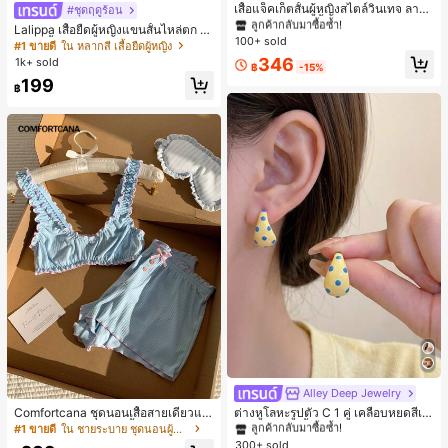
ลูกค้ากลับมาซื้อซ้ำ!
เสื้อแจ็คเก็ตสั้นผู้หญิงสไตล์วินเทจ ลายจุ
#ชุดฤดูร้อน
ดขนาดใหญ่ คอตั้ง เอวเข้ารูป แขนพอง
#1 ขายดี
#1 ขายดี
ใน กระเป๋า เสื้อคลุมลำลอง
ใน กระเป๋า เสื้อคลุมลำลอง
Lalippa เสื้อยืดผู้หญิงแขนสั้นไหล่ตก ค
ทรงหลวม แฟชั่นอเนกประสงค์ สำหรับใ
100+ sold
ลูกค้ากลับมาซื้อซ้ำ!
ลูกค้ากลับมาซื้อซ้ำ!
อวีปกเสื้อ ลายพิมพ์ดิจิทัลลายทาง สไตล์
#1 ขายดี
ใน หลากสี เสื้อยืดผู้หญิง
ส่ประจำวันและไปเที่ยวพักผ่อน
สปอร์ตแฟชั่นมินิมอล ของขวัญสำหรับเ
#1 ขายดี
ใน กระเป๋า เสื้อคลุมลำลอง
346
1k+ sold
฿
-15%
พื่อน
ลูกค้ากลับมาซื้อซ้ำ!
199
฿
Alley Deep Jewelry
#1 ขายดี
ใน โบโฮ ต่างหูผู้หญิง
ลูกค้ากลับมาซื้อซ้ำ!
Comfortcana ชุดนอนเสื้อสายเดี่ยวแต่
ต่างหูโลหะรูปตัว C 1 คู่ เคลือบหยดสีเห
งระบายและกางเกงขาสั้นสำหรับผู้หญิง
ลือง ลายจุดสีน้ำเงิน สไตล์ยุโรปและอเม
เกือบหมดแล้ว!
#1 ขายดี
ใน ชายระบาย ชุดนอนผู้หญิง
#1 ขายดี
#1 ขายดี
ใน โบโฮ ต่างหูผู้หญิง
ใน โบโฮ ต่างหูผู้หญิง
ริกัน แฟชั่นส่วนตัว หวานและสง่างาม
300+ sold
ลูกค้ากลับมาซื้อซ้ำ!
ลูกค้ากลับมาซื้อซ้ำ!