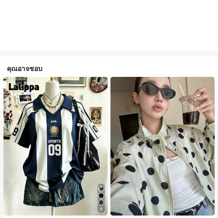
คุณอาจชอบ
9
#1 ขายดี
ใน กระเป๋า เสื้อคลุมลำลอง