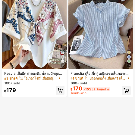
7
12
Resyla เสื้อยืดลำลองพิมพ์ลายปักลูกปัด
Franclia เสื้อเชิ้ตผู้หญิงแขนสั้นคอระบา
รูปโบว์ขนาดใหญ่สำหรับผู้หญิง
ยกระดุมเดี่ยวลายทาง
#3 ขายดี
ใน โอเวอร์ไซส์ เสื้อยืดผู้หญิง
#1 ขายดี
ใน ปลอกคอตั้ง เสื้อสตรี เสื้อเบลาส์ & Tee
100+ sold
600+ sold
170
179
฿
-10%
2 วันสุดท้าย
฿
โดยประมาณ