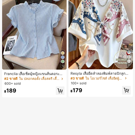
7
12
Resyla เสื้อยืดลำลองพิมพ์ลายปักลูกปัด
Franclia เสื้อเชิ้ตผู้หญิงแขนสั้นคอระบา
รูปโบว์ขนาดใหญ่สำหรับผู้หญิง
ยกระดุมเดี่ยวลายทาง
#3 ขายดี
ใน โอเวอร์ไซส์ เสื้อยืดผู้หญิง
#2 ขายดี
ใน ปลอกคอตั้ง เสื้อสตรี เสื้อเบลาส์ & Tee
100+ sold
600+ sold
179
189
฿
฿