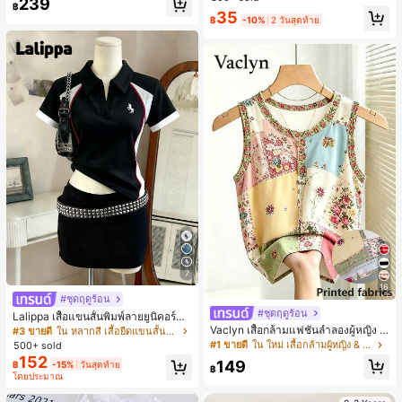
239
สำหรับผู้หญิงและเด็กหญิง สำหรับการเ
฿
#1 ขายดี
ใน โบโฮ ต่างหูผู้หญิง
35
ดินทาง งานแต่งงาน ปาร์ตี้ วันเกิด ของ
฿
-10%
2 วันสุดท้าย
ลูกค้ากลับมาซื้อซ้ำ!
ขวัญคริสต์มาส 2026
7
16
#ชุดฤดูร้อน
#ชุดฤดูร้อน
Lalippa เสื้อแขนสั้นพิมพ์ลายยูนิคอร์นล
ายทางสีตัดกันสำหรับผู้หญิง สไตล์วิทย
Vaclyn เสื้อกล้ามแฟชั่นลำลองผู้หญิง ล
#3 ขายดี
ใน หลากสี เสื้อยืดแขนสั้นเนื้อนุ่มสำหรับใส่ทุกวัน
าลัย
ายแพตช์เวิร์ก แขนกุด คอกลม ติดกระดุ
#1 ขายดี
ใน ใหม่ เสื้อกล้ามผู้หญิง & Camis
500+ sold
ม
152
149
฿
-15%
วันสุดท้าย
฿
โดยประมาณ