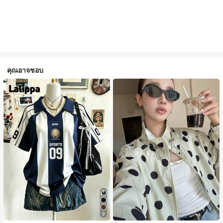
คุณอาจชอบ
9
#1 ขายดี
ใน กระเป๋า เสื้อคลุมลำลอง