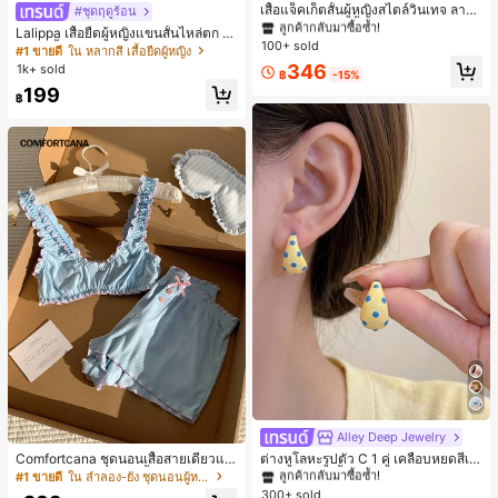
ลูกค้ากลับมาซื้อซ้ำ!
เสื้อแจ็คเก็ตสั้นผู้หญิงสไตล์วินเทจ ลายจุ
#ชุดฤดูร้อน
ดขนาดใหญ่ คอตั้ง เอวเข้ารูป แขนพอง
#1 ขายดี
#1 ขายดี
ใน กระเป๋า เสื้อคลุมลำลอง
ใน กระเป๋า เสื้อคลุมลำลอง
Lalippa เสื้อยืดผู้หญิงแขนสั้นไหล่ตก ค
ทรงหลวม แฟชั่นอเนกประสงค์ สำหรับใ
100+ sold
ลูกค้ากลับมาซื้อซ้ำ!
ลูกค้ากลับมาซื้อซ้ำ!
อวีปกเสื้อ ลายพิมพ์ดิจิทัลลายทาง สไตล์
#1 ขายดี
ใน หลากสี เสื้อยืดผู้หญิง
ส่ประจำวันและไปเที่ยวพักผ่อน
สปอร์ตแฟชั่นมินิมอล ของขวัญสำหรับเ
#1 ขายดี
ใน กระเป๋า เสื้อคลุมลำลอง
346
1k+ sold
฿
-15%
พื่อน
ลูกค้ากลับมาซื้อซ้ำ!
199
฿
Alley Deep Jewelry
#1 ขายดี
ใน โบโฮ ต่างหูผู้หญิง
ลูกค้ากลับมาซื้อซ้ำ!
Comfortcana ชุดนอนเสื้อสายเดี่ยวแต่
ต่างหูโลหะรูปตัว C 1 คู่ เคลือบหยดสีเห
งระบายและกางเกงขาสั้นสำหรับผู้หญิง
ลือง ลายจุดสีน้ำเงิน สไตล์ยุโรปและอเม
#1 ขายดี
ใน ลำลอง-ยัง ชุดนอนผู้หญิง
#1 ขายดี
#1 ขายดี
ใน โบโฮ ต่างหูผู้หญิง
ใน โบโฮ ต่างหูผู้หญิง
ริกัน แฟชั่นส่วนตัว หวานและสง่างาม
300+ sold
ลูกค้ากลับมาซื้อซ้ำ!
ลูกค้ากลับมาซื้อซ้ำ!