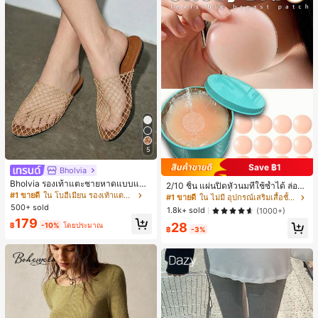
5
Save ฿1
Bholvia
Bholvia รองเท้าแตะชายหาดแบบแบน
2/10 ชิ้น แผ่นปิดหัวนมที่ใช้ซ้ำได้ ล่องห
สบาย ๆ ลายฉลุมาใหม่สำหรับผู้หญิง
#1 ขายดี
ใน โบฮีเมียน รองเท้าแตะผู้หญิง
น ไร้รอยต่อ & ไม่ลื่น เหมาะสำหรับโอก
#1 ขายดี
ใน ไม่มี อุปกรณ์เสริมเสื้อชั้นในผู้หญิง
าสต่างๆ สิ่งจำเป็นสำหรับฤดูร้อน
500+ sold
1.8k+ sold
(1000+)
179
28
฿
-10%
โดยประมาณ
฿
-3%