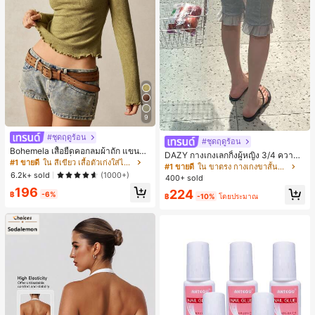
9
#ชุดฤดูร้อน
#ชุดฤดูร้อน
Bohemela เสื้อยืดคอกลมผ้าถัก แขนยา
DAZY กางเกงเลกกิ้งผู้หญิง 3/4 ความย
ว สีเรียบ ใช้งานทั่วไป สำหรับผู้หญิง
#1 ขายดี
ใน สีเขียว เสื้อตัวเก่งใส่ได้ทุกวัน
าวขา ทรงเข้ารูป แต่งลูกไม้แบบปะติด
#1 ขายดี
ใน ขาตรง กางเกงขาสั้นผู้หญิง
ลำลอง สำหรับวันหยุดฤดูร้อน
6.2k+ sold
(1000+)
400+ sold
196
224
฿
-6%
฿
-10%
โดยประมาณ