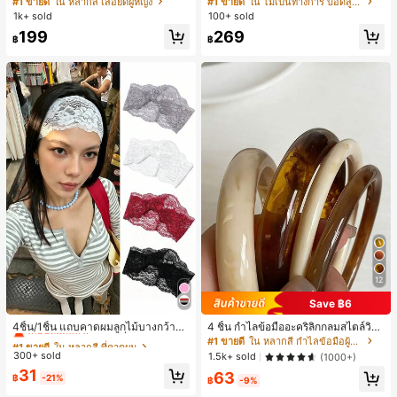
#1 ขายดี
ใน หลากสี เสื้อยืดผู้หญิง
#1 ขายดี
ใน ไม่เป็นทางการ บอดี้สูทผู้หญิง
สปอร์ตแฟชั่นมินิมอล ของขวัญสำหรับเ
บอดี้สูทผู้หญิง บอดี้สูทฮาโลวีน บอดี้สูท
1k+ sold
100+ sold
พื่อน
ลายใยแมงมุม
199
269
฿
฿
12
Save ฿6
#1 ขายดี
ใน หลากสี ที่คาดผม
เกือบหมดแล้ว!
4ชิ้น/1ชิ้น แถบคาดผมลูกไม้บางกว้างยื
4 ชิ้น กำไลข้อมืออะคริลิกกลมสไตล์วินเ
ดหยุ่นสำหรับผู้หญิง, แฟชั่นอเนกประสง
ทจหรูหราสำหรับผู้หญิง, ดีไซน์เรียบง่าย
#1 ขายดี
#1 ขายดี
ใน หลากสี ที่คาดผม
ใน หลากสี ที่คาดผม
#1 ขายดี
ใน หลากสี กำไลข้อมือผู้หญิง
ค์พรีเมียมหรูหราสไตล์มินิมอล ผ้าพันคอ
ทันสมัย, เหมาะสำหรับสวมใส่ในชีวิตปร
300+ sold
เกือบหมดแล้ว!
เกือบหมดแล้ว!
1.5k+ sold
(1000+)
เล็กๆ ห่วงผม อุปกรณ์เสริมผม, เหมาะสำ
ะจำวันและโอกาสต่างๆ, ของขวัญสำหรั
#1 ขายดี
ใน หลากสี ที่คาดผม
31
63
หรับการออกไปข้างนอกประจำวัน, ลำล
บเธอ
฿
-21%
฿
-9%
เกือบหมดแล้ว!
อง, งานปาร์ตี้, การเดินทาง, การพักผ่อ