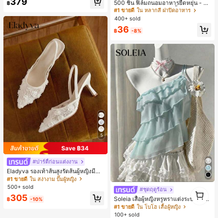
379
500 ชิ้น ฟิล์มถนอมอาหารยืดหยุ่น - ฝา
฿
#2 ขายดี
ใน นัวเนีย ชุดประสานงานสตรี
ครอบจานใสยืดหยุ่น, ใช้ซ้ำได้, หลากห
#1 ขายดี
ใน หลากสี ฝาปิดอาหาร
เกือบหมดแล้ว!
ลายฟังก์ชัน, ไม่มีกลิ่น, ป้องกันฝุ่น เหมา
400+ sold
ะสำหรับบ้าน, ร้านอาหาร, ปิกนิก - เหม
36
าะกับขนาดจานทุกขนาด, สิ่งจำเป็นสำ
฿
-8%
หรับปิกนิก | ฟิล์มบรรจุภัณฑ์ตกแต่ง | ฟิ
ล์มพลาสติกใช้ซ้ำได้, ฟิล์มพลาสติกอาห
าร, สิ่งจำเป็นในครัว
5
Save ฿34
#ปาร์ตี้ก่อนแต่งงาน
Eladyva รองเท้าส้นสูงรัดส้นผู้หญิงมีดอ
กไม้ประดับตาข่ายเสริมและสามารถสว
#1 ขายดี
ใน สง่างาม ปั๊มผู้หญิง
มได้สองแบบ ส้นสูง 7 ซม. รูปแบบโรมัน
500+ sold
#ชุดฤดูร้อน
1
หรูหรา ส้นเข็ม ลุคเทพนิยาย
305
1
Soleia เสื้อผู้หญิงหรูหราแต่งระบายที่ไ
฿
-10%
หล่สำหรับวันหยุดฤดูร้อน
#1 ขายดี
ใน โบโฮ เสื้อผู้หญิง
100+ sold