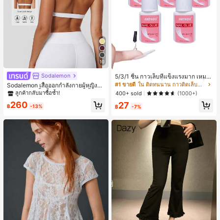
10
Sodalemon
5/3/1 ชิ้น กาวเล็บที่แข็งแรงมาก เหมาะ
สำหรับปลายเล็บ เล็บอะคริลิค และเล็บป
#1 ขายดี
ใน ติดทนนาน กาวติดเล็บและสารยึดติด
Sodalemon เสื้อออกกำลังกายผู้หญิงแ
ลอม กาวเล็บ กาวเล็บแบบแปรง เหมาะ
บบบิดหลัง, เสื้อชั้นในกีฬาโยคะสีพื้นแบ
ลูกค้ากลับมาซื้อซ้ำ!
400+ sold
(1000+)
สำหรับเล็บปลอม ทนทานและยาวนาน เ
บมีฟองน้ำคอวีสีขาวสำหรับฤดูใบไม้ผลิ
260
27
หมาะสำหรับเล็บอะคริลิค ปลายเล็บปลอ
฿
-13%
฿
-7%
ม เจลเล็บ