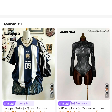
คุณอาจชอบ
9
7
#ชุดฤดูร้อน
Amplova
Lalippa เสื้อยืดผู้หญิงแขนสั้นไหล่ตก ค
Y2K Amplova ผู้หญิงลายแมงมุม แขน
อวีปกเสื้อ ลายพิมพ์ดิจิทัลลายทาง สไตล์
ยาว คอตั้ง บอดี้สูท, สไตล์แฟชั่นดาร์ก