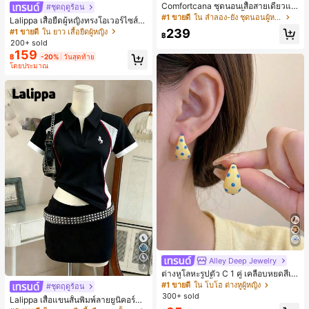
Comfortcana ชุดนอนเสื้อสายเดี่ยวแต่
#ชุดฤดูร้อน
งระบายและกางเกงขาสั้นสำหรับผู้หญิง
#1 ขายดี
ใน ลำลอง-ยัง ชุดนอนผู้หญิง
Lalippa เสื้อยืดผู้หญิงทรงโอเวอร์ไซส์ค
วามยาวกลาง คอกลม ไหล่ตก ลายพิมพ์
239
#1 ขายดี
ใน ยาว เสื้อยืดผู้หญิง
฿
ตัวอักษรและลายทางแนวตั้ง สไตล์แฟชั่
200+ sold
นมินิมอล ของขวัญให้เพื่อน
159
฿
-20%
วันสุดท้าย
โดยประมาณ
Alley Deep Jewelry
#1 ขายดี
ใน โบโฮ ต่างหูผู้หญิง
7
ลูกค้ากลับมาซื้อซ้ำ!
ต่างหูโลหะรูปตัว C 1 คู่ เคลือบหยดสีเห
ลือง ลายจุดสีน้ำเงิน สไตล์ยุโรปและอเม
เกือบหมดแล้ว!
#1 ขายดี
#1 ขายดี
ใน โบโฮ ต่างหูผู้หญิง
ใน โบโฮ ต่างหูผู้หญิง
#ชุดฤดูร้อน
ริกัน แฟชั่นส่วนตัว หวานและสง่างาม
300+ sold
ลูกค้ากลับมาซื้อซ้ำ!
ลูกค้ากลับมาซื้อซ้ำ!
Lalippa เสื้อแขนสั้นพิมพ์ลายยูนิคอร์นล
สำหรับผู้หญิงและเด็กหญิง สำหรับการเ