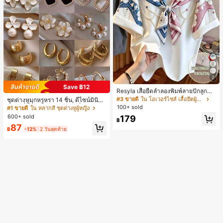
7
Save ฿12
Resyla เสื้อยืดลำลองพิมพ์ลายปักลูกปัด
รูปโบว์ขนาดใหญ่สำหรับผู้หญิง
#3 ขายดี
ใน โอเวอร์ไซส์ เสื้อยืดผู้หญิง
ชุดต่างหูมุกหรูหรา 14 ชิ้น, ดีไซน์มินิมอ
ลใหม่ที่เป็นเอกลักษณ์ ต่างหูที่สง่างาม
100+ sold
#1 ขายดี
ใน หลากสี ชุดต่างหูผู้หญิง
สำหรับผู้หญิง, ของขวัญสำหรับเธอ
600+ sold
179
฿
87
฿
-12%
2 วันสุดท้าย