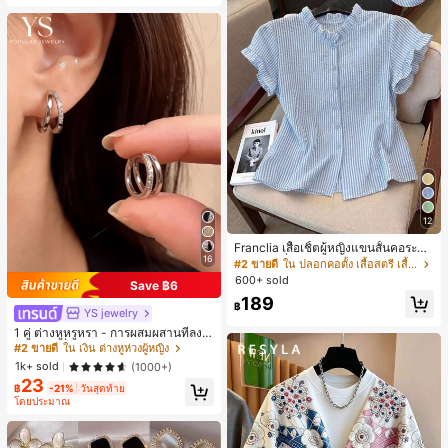
12
Franclia เสื้อเชิ้ตผู้หญิงแขนสั้นคอระบา
16
ยกระดุมเดี่ยวลายทาง
#2 ขายดี
ใน ปลอกคอตั้ง เสื้อสตรี เสื้อเบลาส์ & Tee
600+ sold
Save ฿6
189
฿
YS jewelry
1 คู่ ต่างหูหรูหรา - การผสมผสานที่ลงตั
วของแฟชั่นและความซับซ้อน, ดีไซน์ส
#2 ขายดี
ใน เงิน ต่างหูห่วงผู้หญิง
องชั้น, เหมาะสำหรับสุภาพสตรีและนักเ
1k+ sold
(1000+)
รียน, ต่างหูทองแดงฝังไมโคร
23
฿
-21%
วันสุดท้าย
โดยประมาณ