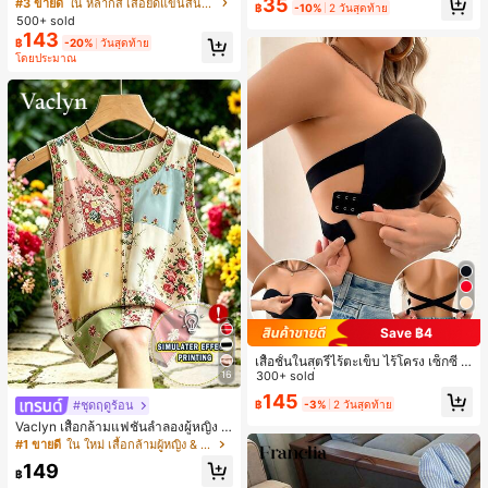
ายทางสีตัดกันสำหรับผู้หญิง สไตล์วิทย
เกือบหมดแล้ว!
เกือบหมดแล้ว!
#1 ขายดี
ใน โบโฮ ต่างหูผู้หญิง
35
#3 ขายดี
ใน หลากสี เสื้อยืดแขนสั้นเนื้อนุ่มสำหรับใส่ทุกวัน
ดินทาง งานแต่งงาน ปาร์ตี้ วันเกิด ของ
฿
-10%
2 วันสุดท้าย
าลัย
ลูกค้ากลับมาซื้อซ้ำ!
ขวัญคริสต์มาส 2026
500+ sold
143
เกือบหมดแล้ว!
฿
-20%
วันสุดท้าย
โดยประมาณ
Save ฿4
เสื้อชั้นในสตรีไร้ตะเข็บ ไร้โครง เซ็กซี่ ด้
16
านข้างไม่ลื่น แผ่นรองถอดได้ ลายไขว้ห
300+ sold
ลัง ไร้สาย สบายตลอดวัน
145
฿
-3%
2 วันสุดท้าย
#ชุดฤดูร้อน
Vaclyn เสื้อกล้ามแฟชั่นลำลองผู้หญิง ล
ายแพตช์เวิร์ก แขนกุด คอกลม ติดกระดุ
#1 ขายดี
ใน ใหม่ เสื้อกล้ามผู้หญิง & Camis
ม
149
฿