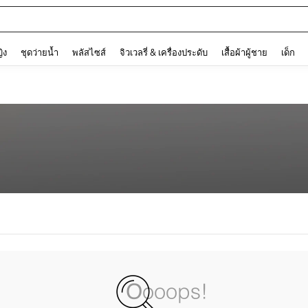
and down arrow keys to navigate search การค้นหาล่าสุด and ค้นหา. Press Enter to
ญิง
ชุดว่ายน้ำ
พลัสไซส์
จิวเวลรี่ & เครื่องประดับ
เสื้อผ้าผู้ชาย
เด็ก