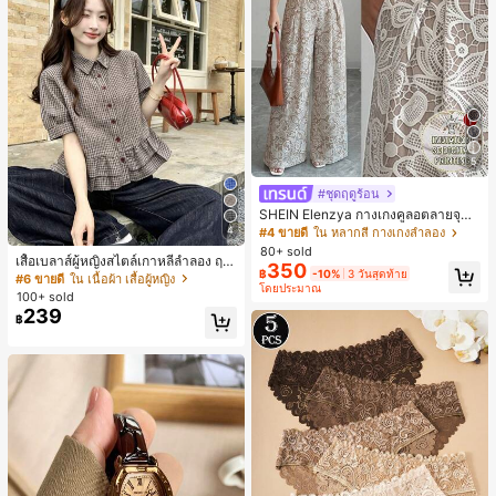
5
#ชุดฤดูร้อน
SHEIN Elenzya กางเกงคูลอตลายจุดเ
อวสูงแบบใหม่สำหรับฤดูใบไม้ผลิ/ฤดูร้อ
4
#4 ขายดี
ใน หลากสี กางเกงลำลอง
น, สไตล์หรูหราเหมาะสำหรับใส่ในชีวิต
80+ sold
เสื้อเบลาส์ผู้หญิงสไตล์เกาหลีลำลอง ฤดู
ประจำวันและทำงาน, ให้ความรู้สึกวินเ
350
฿
-10%
3 วันสุดท้าย
ใบไม้ผลิ/ฤดูร้อนใหม่ ชายระบาย ชิคแล
ทจสำหรับฤดูรับปริญญา, เทศกาลดนตร
#6 ขายดี
ใน เนื้อผ้า เสื้อผู้หญิง
โดยประมาณ
ะหรูหรา
ี, การแข่งม้าดาร์บี้, วันประกาศอิสรภาพ
100+ sold
239
฿