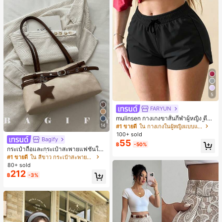
5
FARYUN
mulinsen กางเกงขาสั้นกีฬาผู้หญิง ดีไซ
น์ปลายเปิด เอวยืดหยุ่น กางเกงขาสั้น
14
#1 ขายดี
ใน กางเกงในผู้หญิงแบบแอคทีฟ
ลำลองกีฬาฤดูร้อน ความยาว 3/4
100+ sold
Bagify
55
฿
-50%
กระเป๋าถือและกระเป๋าสะพายแฟชั่นให
ม่ ตกแต่งด้วยเข็มขัด เหมาะสำหรับงาน
#1 ขายดี
ใน สีขาว กระเป๋าสะพายผู้หญิง
ปาร์ตี้ การรวมตัว การออกไปข้างนอก ก
80+ sold
ารท่องเที่ยว การช้อปปิ้ง และการใช้งาน
212
฿
-3%
ประจำวัน สามารถเก็บเหรียญ โทรศัพท์
เหมาะสำหรับกระเป๋าทำงานของพนักง
านออฟฟิศ นักศึกษามหาวิทยาลัย และ
พนักงานออฟฟิศ กระเป๋าผู้หญิงที่หรูหรา