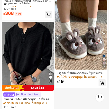
ลูกค้ากลับมาซื้อซ้ำ!
เสื้อแจ็คเก็ตสั้นผู้หญิงสไตล์วินเทจ ลายจุ
ดขนาดใหญ่ คอตั้ง เอวเข้ารูป แขนพอง
#1 ขายดี
#1 ขายดี
ใน กระเป๋า เสื้อคลุมลำลอง
ใน กระเป๋า เสื้อคลุมลำลอง
ทรงหลวม แฟชั่นอเนกประสงค์ สำหรับใ
100+ sold
ลูกค้ากลับมาซื้อซ้ำ!
ลูกค้ากลับมาซื้อซ้ำ!
ส่ประจำวันและไปเที่ยวพักผ่อน
368
#1 ขายดี
ใน กระเป๋า เสื้อคลุมลำลอง
฿
-10%
ลูกค้ากลับมาซื้อซ้ำ!
5
1 คู่ รองเท้าแตะผ้ากำมะหยี่รูปกระต่าย
สำหรับผู้หญิง, อบอุ่นและสบาย, เหมาะ
#3 ได้รับคะแนนสูงสุด
ใน รองเท้าแตะใส่ในบ้าน
สำหรับใส่ลำลองในฤดูใบไม้ร่วง/ฤดูหน
19
฿
าว, รองเท้าบ้านผู้หญิงหรูหราใหม่, ส้นเ
ตี้ย, หัวกลมเรียบง่าย, อุปกรณ์เสริมสำห
Save ฿14
รับฤดูหนาวที่อบอุ่น, รองเท้าแตะผ้ากำม
ะหยี่น่ารัก, ของขวัญปีใหม่/วันวาเลนไท
1
Blueprint Man
น์ในอุดมคติ, รองเท้าแตะคู่รัก, ของขวั
1
Blueprint Man เสื้อยืดผู้ชาย 1 ชิ้น คอเ
ญวันแม่, สวน, ของตกแต่งห้องครัว, ฤดู
ฮนลีย์ ผ้าถักลายวาฟเฟิล คอวีเล็ก ทรงห
#1 ขายดี
ใน มีรอยบาก เสื้อยืดผู้ชาย
ร้อน, ชายหาด, ของใช้จำเป็นสำหรับกา
ลวม บาง ระบายอากาศได้ดี ใส่สบาย มี
รเดินทาง, ของตกแต่งห้อง, นุ่มนิ่ม, การ
100+ sold