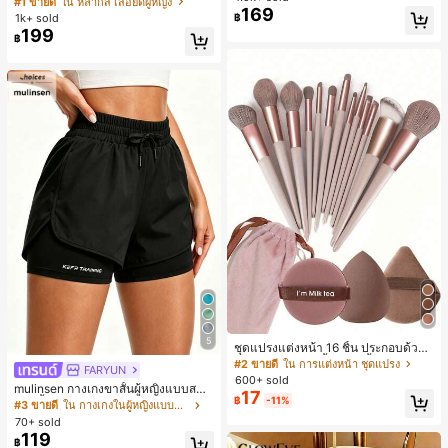
#1 ขายดี
ใน หลากสี เสื้อยืดผู้หญิง
169
สปอร์ตแฟชั่นมินิมอล ของขวัญสำหรับเ
ลูกค้ากลับมาซื้อซ้ำ!
1k+ sold
฿
พื่อน
199
฿
5
ชุดแปรงแต่งหน้า 16 ชิ้น ประกอบด้วยแ
ปรงแต่งหน้า 13 ชิ้น, ฟองน้ำแต่งหน้ารู
#2 ขายดี
ใน การแต่งหน้า ชุดแปรง
FARYUN
ปหยดน้ำ 1 ชิ้น, แปรงแป้งรองพื้นกลม 1
600+ sold
mulinsen กางเกงขาสั้นผู้หญิงแบบสบา
ชิ้น และฟองน้ำแต่งหน้ารูปสามเหลี่ยม
17
฿
-11%
ยๆ สีพื้น หลวม อเนกประสงค์ กางเกงขา
1 ชิ้น - ชุดคลาสสิก ทำจากขนสังเคราะ
#3 ขายดี
ใน กางเกงในผู้หญิงแบบแอคทีฟ
สั้นกีฬา 2-In-1 สำหรับวิ่ง ฟิตเนส และก
ห์นุ่มและเป็นมิตรต่อผิว เหมาะสำหรับผู้
70+ sold
ารฝึกซ้อมกีฬาในฤดูร้อน
หญิงและเด็กผู้หญิง เหมาะสำหรับฤดูใบ
119
฿
ไม้ร่วงและฤดูหนาว