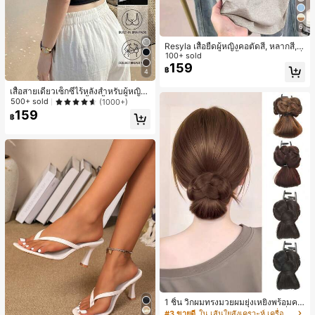
6
Resyla เสื้อยืดผู้หญิงคอตัดสี, หลากสี, ล
ายพิมพ์แมวน่ารัก, เสื้อสำหรับออกไปเที่
100+ sold
ยวฤดูร้อน, ดีไซน์กราฟิก, ความรู้สึกพรีเ
159
฿
4
มียม, ลำลองอเนกประสงค์, สวมใส่ประ
จำวัน, กลางแจ้ง, ช้อปปิ้ง, การเดินทาง
เสื้อสายเดี่ยวเซ็กซี่ไร้หลังสำหรับผู้หญิง
เสื้อผ้ากลางแจ้ง
พร้อมบราแบบมีฟองน้ำ, เสื้อกล้ามแขน
500+ sold
(1000+)
กุด, เสื้อลำลองสีดำสำหรับฤดูร้อน
159
฿
1 ชิ้น วิกผมทรงมวยผมยุ่งเหยิงพร้อมคลิ
ปหนีบผม, คลิปหนีบผมสังเคราะห์ที่ได้รั
#3 ขายดี
ใน เส้นใยสังเคราะห์ เครื่องประดับผมผู้หญิง