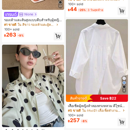
บการอัปเกรดแฟชั่น, วิกผมเส้นใยทนคว
100+ sold
22
ามร้อนสูงที่ออกแบบมาสำหรับผู้หญิง, ใ
44
฿
-25%
3 วันสุดท้าย
ช้งานง่ายโดยไม่ต้องใช้เครื่องมือ, เหมา
Nione
ะสำหรับสไตล์สบายๆ, อุปกรณ์เสริมผมที่
สมบูรณ์แบบสำหรับผู้หญิง คลิปหนีบผม
รองเท้าแตะส้นสูงแบบคีบสำหรับผู้หญิง
คลิปหนีบผมสบายๆ แฟชั่นผม คลิปหนีบ
สไตล์คลาสสิก สีบล็อก สไตล์แฟรี่ฤดูร้อ
#1 ขายดี
ใน สีขาว รองเท้าแตะผู้หญิง
ผมหรูหรา ฤดูร้อน ชายหาด วันหยุด
น ส้นเข็ม รองเท้าแตะแบบคีบ รองเท้าแ
100+ sold
ตะชายหาดแฟชั่นสายไขว้ รองเท้าผู้ห
263
฿
-9%
ญิง สำหรับออฟฟิศ บ้าน กลางแจ้ง ดีไซ
น์หัวเหลี่ยม ชิคและหรูหรา สำหรับเดทไ
นท์
4
Save ฿22
เสื้อเชิ้ตผู้หญิงลำลองทรงหลวม ดีไซน์ผ่
าหลัง คอปกพับ แขนยาว ผ้าทอสีพื้น กร
#5 ขายดี
ใน กระเป๋า เสื้อเชิ้ตทำงานมีกระเป๋า
ะเป๋าผ่าหน้าติดกระดุม สไตล์เรียบหรูสำ
100+ sold
หรับใส่ไปทำงานและใส่ประจำวัน ฤดูใ
257
฿
-8%
บไม้ผลิ/ใบไม้ร่วง สีขาว ลุคสมาร์ทแคช
#1 ขายดี
ใน กระเป๋า เสื้อคลุมลำลอง
ชวล