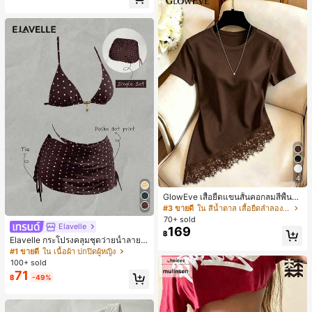
4
GlowEve เสื้อยืดแขนสั้นคอกลมสีพื้นลำ
ลองอเนกประสงค์สำหรับผู้หญิง
#3 ขายดี
ใน สีน้ำตาล เสื้อยืดลำลองพื้นฐาน
70+ sold
Elavelle
169
฿
Elavelle กระโปรงคลุมชุดว่ายน้ำลายจุ
ดสำหรับผู้หญิง, กระโปรงคลุมชุดว่าย
#1 ขายดี
ใน เนื้อผ้า ปกปิดผู้หญิง
น้ำสีน้ำตาลสำหรับเทศกาลฤดูใบไม้ผลิ/
100+ sold
ฤดูร้อน
71
฿
-49%