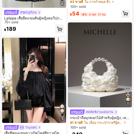
จลจัดทรงคิ้ว 3D, กันน้ำและกันเหงื่อ, เห
#3 ขายดี
ใน การกำหนด คิ้ว
9
มาะสำหรับทุกประเภทผิว, เจลคิ้วใสติด
100+ sold
ทนนาน, สร้างรูปทรงคิ้วธรรมชาติ
#ชุดฤดูร้อน
54
฿
-8%
ล่าสุด 10 ชม
Lalippa เสื้อยืดแขนสั้นผู้หญิงคอวีปกคอ
เสื้อไหล่ตก สายถัก งานคราฟต์แฟชั่นมิ
70+ sold
นิมอล ของขวัญสำหรับเพื่อน
189
฿
22
#คลัตช์งานแต่งงาน
กระเป๋าถือมุกดอกไม้สำหรับผู้หญิง, เหม
5
าะสำหรับชุดราตรี, ชุดบอล, เครื่องประ
#1 ขายดี
ใน เลื่อม กระเป๋าราตรีผู้หญิง
ดับงานแต่งงาน, กระเป๋าสตางค์สุภาพส
TripleKi
100+ sold
ตรีหรูหรา, ของขวัญสำหรับผู้หญิง (ลาย
เสื้อชีฟองแขนยาวเปิดไหล่สีขาวสไตล์ฝ