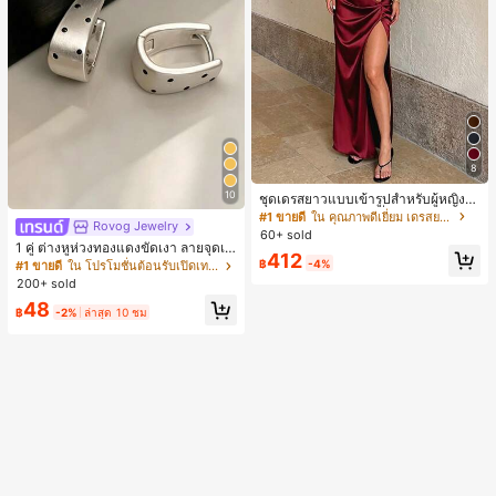
ยัดพื้นที่จัดเก็บ, กลางแจ้ง, สวน, พิธีสำเ
ร็จการศึกษา, พิธีจบการศึกษา, ยินดีด้ว
ยบัณฑิต, บัณฑิตที่สำเร็จการศึกษา, ผู้ก
ล่าวคำอำลา, เรียนจบ, งานเลี้ยงจบการ
ศึกษา
8
10
ชุดเดรสยาวแบบเข้ารูปสำหรับผู้หญิงสี
แดงไวน์หรูหรา สายเดี่ยว ผ้าถักลูกไม้ มี
#1 ขายดี
ใน คุณภาพดีเยี่ยม เดรสยาว
Rovog Jewelry
รอยผ่าด้านข้าง สำหรับปีใหม่และงานอี
60+ sold
เวนต์ ชุดเดรสฤดูร้อนที่สง่างาม
1 คู่ ต่างหูห่วงทองแดงขัดเงา ลายจุดเร
412
ขาคณิตสไตล์มินิมอล เหมาะสำหรับสว
฿
-4%
#1 ขายดี
ใน โปรโมชั่นต้อนรับเปิดเทอม ต่างหูผู้หญิง
มใส่ประจำวันแบบสบายๆ สำหรับผู้หญิง
200+ sold
48
฿
-2%
ล่าสุด 10 ชม