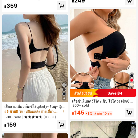
249
สุ่ม)
฿
รั่งเศสสำหรับผู้หญิง, เสื้อฤดูร้อนหรูหราเ
359
฿
รียบง่ายเซ็กซี่สวยงามมีเอกลักษณ์สีดำ
Save ฿4
4
เสื้อชั้นในสตรีไร้ตะเข็บ ไร้โครง เซ็กซี่ ด้
านข้างไม่ลื่น แผ่นรองถอดได้ ลายไขว้ห
300+ sold
เสื้อสายเดี่ยวเซ็กซี่ไร้หลังสำหรับผู้หญิง
ลัง ไร้สาย สบายตลอดวัน
พร้อมบราแบบมีฟองน้ำ, เสื้อกล้ามแขน
145
#5 ขายดี
ใน เปลือยหลัง สายเดี่ยวแขนกุดสีสดใส
฿
-3%
ล่าสุด 10 ชม
กุด, เสื้อลำลองสีดำสำหรับฤดูร้อน
500+ sold
(1000+)
159
฿