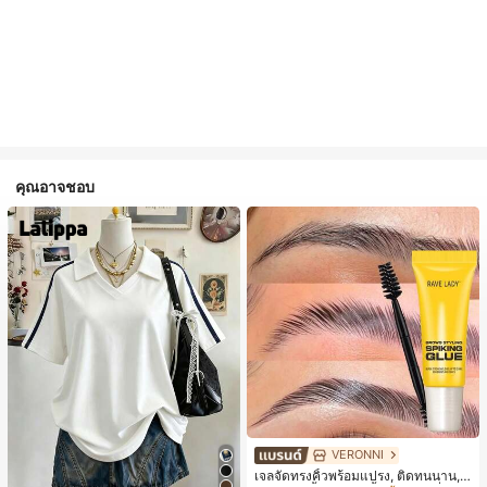
คุณอาจชอบ
VERONNI
เจลจัดทรงคิ้วพร้อมแปรง, ติดทนนาน, เ