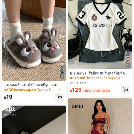
28
IslaSuriya เสื้อยืดแขนสั้นคอวีพิมพ์ลาย
5
สีตัดกันสำหรับผู้หญิง
#10 ขายดี
ใน หลากสี เสื้อยืดผู้หญิง
800+ sold
1 คู่ รองเท้าแตะผ้ากำมะหยี่รูปกระต่าย
125
สำหรับผู้หญิง, อบอุ่นและสบาย, เหมาะ
#3 ได้รับคะแนนสูงสุด
ใน รองเท้าแตะใส่ในบ้าน
฿
-10%
ล่าสุด 10 ชม
สำหรับใส่ลำลองในฤดูใบไม้ร่วง/ฤดูหน
19
าว, รองเท้าบ้านผู้หญิงหรูหราใหม่, ส้นเ
฿
ตี้ย, หัวกลมเรียบง่าย, อุปกรณ์เสริมสำห
รับฤดูหนาวที่อบอุ่น, รองเท้าแตะผ้ากำม
ะหยี่น่ารัก, ของขวัญปีใหม่/วันวาเลนไท
น์ในอุดมคติ, รองเท้าแตะคู่รัก, ของขวั
ญวันแม่, สวน, ของตกแต่งห้องครัว, ฤดู
ร้อน, ชายหาด, ของใช้จำเป็นสำหรับกา
รเดินทาง, ของตกแต่งห้อง, นุ่มนิ่ม, การ
สำเร็จการศึกษา, ชั้นวางรองเท้า, ประห