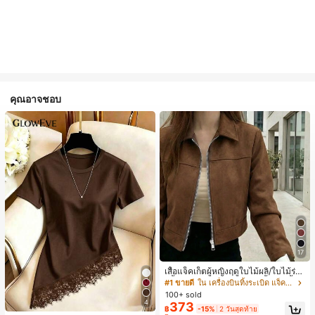
คุณอาจชอบ
17
เสื้อแจ็คเก็ตผู้หญิงฤดูใบไม้ผลิ/ใบไม้ร่วง
สีพื้น หนังเทียม สไตล์ปกคอเสื้อ ซิปขึ้น
#1 ขายดี
ใน เครื่องบินทิ้งระเบิด แจ็คเก็ตผู้หญิง
แขนยาว สไตล์ลำลอง วิทยาลัย สนามบิ
100+ sold
น เสื้อนอก สีน้ำตาล สไตล์สบายๆ ฤดูใบ
4
373
฿
-15%
2 วันสุดท้าย
ไม้ร่วง