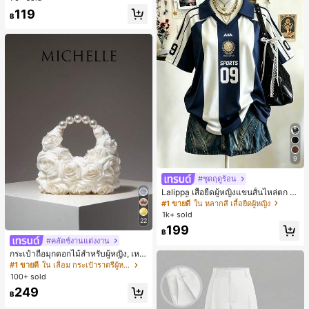
ารฝึกซ้อมกีฬาในฤดูร้อน
119
฿
9
#ชุดฤดูร้อน
Lalippa เสื้อยืดผู้หญิงแขนสั้นไหล่ตก ค
อวีปกเสื้อ ลายพิมพ์ดิจิทัลลายทาง สไตล์
#1 ขายดี
ใน หลากสี เสื้อยืดผู้หญิง
สปอร์ตแฟชั่นมินิมอล ของขวัญสำหรับเ
1k+ sold
พื่อน
22
199
฿
#คลัตช์งานแต่งงาน
กระเป๋าถือมุกดอกไม้สำหรับผู้หญิง, เหม
าะสำหรับชุดราตรี, ชุดบอล, เครื่องประ
#1 ขายดี
ใน เลื่อม กระเป๋าราตรีผู้หญิง
ดับงานแต่งงาน, กระเป๋าสตางค์สุภาพส
100+ sold
ตรีหรูหรา, ของขวัญสำหรับผู้หญิง (ลาย
249
สุ่ม)
฿