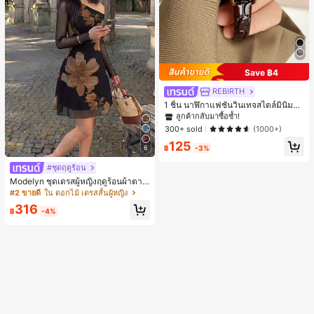
Save ฿4
REBIRTH
#1 ขายดี
ใน วินเทจ นาฬิกาควอทซ์ผู้หญิง
ลูกค้ากลับมาซื้อซ้ำ!
1 ชิ้น นาฬิกาแฟชั่นวินเทจสไตล์มินิมอล
เลขโรมันสำหรับผู้หญิง เหมาะสำหรับก
#1 ขายดี
#1 ขายดี
ใน วินเทจ นาฬิกาควอทซ์ผู้หญิง
ใน วินเทจ นาฬิกาควอทซ์ผู้หญิง
ารตกแต่งประจำวัน
ลูกค้ากลับมาซื้อซ้ำ!
ลูกค้ากลับมาซื้อซ้ำ!
300+ sold
(1000+)
#1 ขายดี
ใน วินเทจ นาฬิกาควอทซ์ผู้หญิง
125
6
฿
-3%
ลูกค้ากลับมาซื้อซ้ำ!
#ชุดฤดูร้อน
Modelyn ชุดเดรสผู้หญิงฤดูร้อนผ้าตาข่
ายพิมพ์ลาย คอไม่สมมาตร จับจีบ หรูหร
#2 ขายดี
ใน ดอกไม้ เดรสสั้นผู้หญิง
า เซ็กซี่
316
฿
-4%