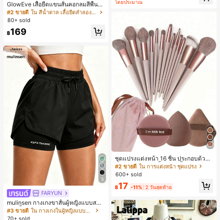
โดยประมาณ
GlowEve เสื้อยืดแขนสั้นคอกลมสีพื้นลำ
ลองอเนกประสงค์สำหรับผู้หญิง
#2 ขายดี
ใน สีน้ำตาล เสื้อยืดลำลองพื้นฐาน
80+ sold
169
฿
ชุดแปรงแต่งหน้า 16 ชิ้น ประกอบด้วยแ
ปรงแต่งหน้า 13 ชิ้น, ฟองน้ำแต่งหน้ารู
#2 ขายดี
ใน การแต่งหน้า ชุดแปรง
ปหยดน้ำ 1 ชิ้น, แปรงแป้งรองพื้นกลม 1
600+ sold
ชิ้น และฟองน้ำแต่งหน้ารูปสามเหลี่ยม
5
17
1 ชิ้น - ชุดคลาสสิก ทำจากขนสังเคราะ
฿
-11%
2 วันสุดท้าย
ห์นุ่มและเป็นมิตรต่อผิว เหมาะสำหรับผู้
FARYUN
หญิงและเด็กผู้หญิง เหมาะสำหรับฤดูใบ
mulinsen กางเกงขาสั้นผู้หญิงแบบสบา
ไม้ร่วงและฤดูหนาว
ยๆ สีพื้น หลวม อเนกประสงค์ กางเกงขา
#3 ขายดี
ใน กางเกงในผู้หญิงแบบแอคทีฟ
สั้นกีฬา 2-In-1 สำหรับวิ่ง ฟิตเนส และก
70+ sold