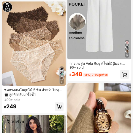
17
กางเกงสูท Vela Rue ดีไซน์มินิมอล น้ำ
หนักเบา โปร่งแสงเล็กน้อย สีน้ำเงินเข้ม
90+ sold
สีพื้น ปิดด้วยซิป ตะขอ และกระดุม ขาก
348
฿
-3%
2 วันสุดท้าย
ว้าง ทรงเพรียว แฟชั่นทุกฤดูกาล สีขาว
6
#1 ขายดี
ใน ชุด 5 ชิ้น กางเกงชั้นในผู้หญิง
ลูกค้ากลับมาซื้อซ้ำ!
ชุดกางเกงในลูกไม้ 5 ชิ้น สำหรับใส่ทุกวั
น
#1 ขายดี
#1 ขายดี
ใน ชุด 5 ชิ้น กางเกงชั้นในผู้หญิง
ใน ชุด 5 ชิ้น กางเกงชั้นในผู้หญิง
400+ sold
ลูกค้ากลับมาซื้อซ้ำ!
ลูกค้ากลับมาซื้อซ้ำ!
#1 ขายดี
ใน ชุด 5 ชิ้น กางเกงชั้นในผู้หญิง
249
฿
ลูกค้ากลับมาซื้อซ้ำ!