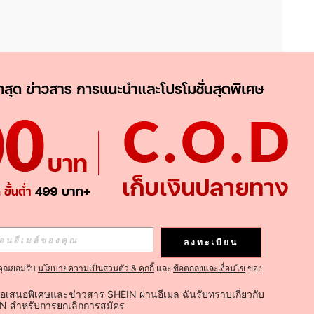
APP
ติดตามเลย
ลงทะเบียน
คุณยอมรับ
นโยบายความเป็นส่วนตัว & คุกกี้
และ
ข้อตกลงและเงื่อนไข
ของ
ติดตาม
้อเสนอพิเศษและข่าวสาร SHEIN ผ่านอีเมล ฉันรับทราบเกี่ยวกับ
IN สำหรับการยกเลิกการสมัคร
ติดตามเลย