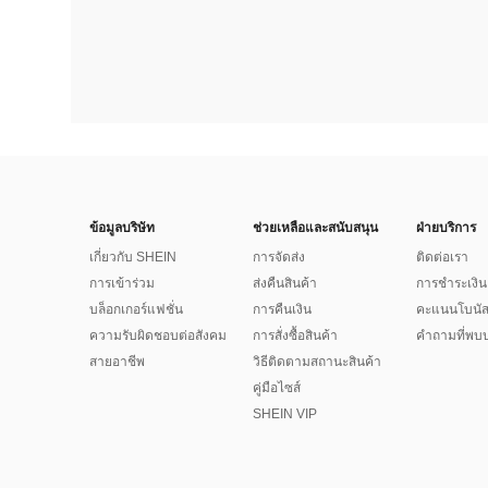
ข้อมูลบริษัท
ช่วยเหลือและสนับสนุน
ฝ่ายบริการ
เกี่ยวกับ SHEIN
การจัดส่ง
ติดต่อเรา
การเข้าร่วม
ส่งคืนสินค้า
การชำระเงิน
บล็อกเกอร์แฟชั่น
การคืนเงิน
คะแนนโบนั
ความรับผิดชอบต่อสังคม
การสั่งซื้อสินค้า
คำถามที่พบบ
สายอาชีพ
วิธีติดตามสถานะสินค้า
คู่มือไซส์
SHEIN VIP