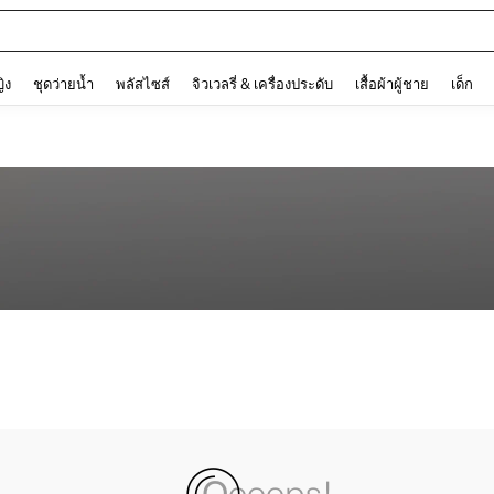
and down arrow keys to navigate search การค้นหาล่าสุด and ค้นหา. Press Enter to
ญิง
ชุดว่ายน้ำ
พลัสไซส์
จิวเวลรี่ & เครื่องประดับ
เสื้อผ้าผู้ชาย
เด็ก