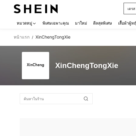
เดรส
Use up 
หมวดหมู่
พิเศษเฉพาะคุณ
มาใหม่
ดีลสุดพิเศษ
เสื้อผ้าผู้ห
หน้าแรก
XinChengTongXie
/
XinChengTongXie