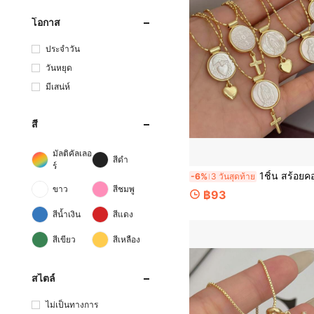
โอกาส
ประจำวัน
วันหยุด
มีเสน่ห์
สี
มัลติคัลเลอ
สีดำ
ร์
1ชิ้น สร้อยคอจี้ศาสนา - พระแม่มารี/นักบุญเบเนดิกต์/พระหฤทัยศักดิ์สิทธิ์/ไม้กางเขนไล่ผี, ทองแดงฝังเปลือกหอยสีขาว, เหม
-6%
3 วันสุดท้าย
ขาว
สีชมพู
฿93
สีน้ำเงิน
สีแดง
สีเขียว
สีเหลือง
สไตล์
ไม่เป็นทางการ