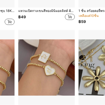
 ของขวัญที่สมบูรณ์แบบสำหรับวันพ่อและสำหรับครอบครัวและเพื่อนฝูง ทันสมัยและไม่ซ้ำใคร
แหวนเปิดกางเขนสีทองมินิมอลลิสต์ ฝังทองแดง CZ เครื่องประดับศาสนาส่วนบุคคลสำหรับสตรี เหมาะสำหรับการสวมใส่ประจำวัน/ผู้ศรัทธาทางศาสนา
เหลือแค่10ชิ้น
฿49
฿59