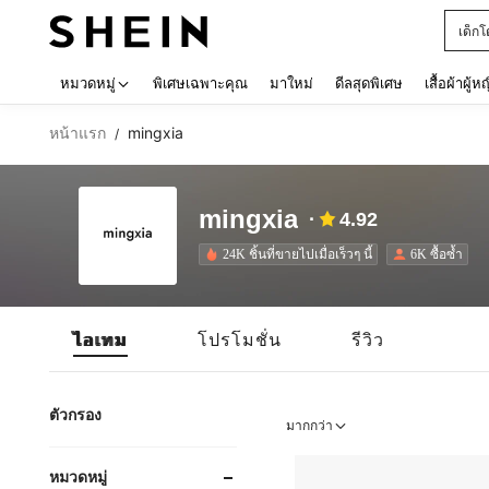
เด็กโ
Use up 
หมวดหมู่
พิเศษเฉพาะคุณ
มาใหม่
ดีลสุดพิเศษ
เสื้อผ้าผู้ห
หน้าแรก
mingxia
/
mingxia
4.92
24K ชิ้นที่ขายไปเมื่อเร็วๆ นี้
6K ซื้อซ้ำ
ไอเทม
โปรโมชั่น
รีวิว
ตัวกรอง
มากกว่า
หมวดหมู่