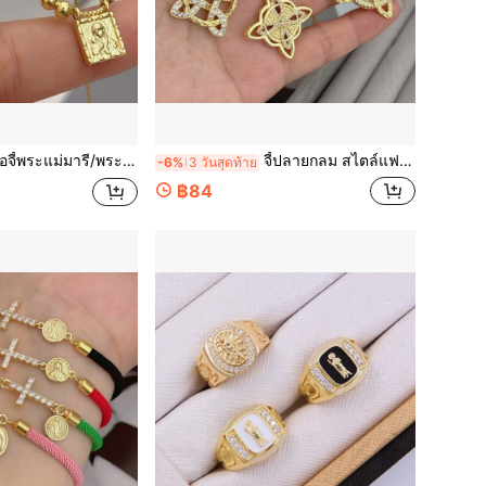
่องประดับแฟชั่นทางศาสนาสำหรับผู้หญิง เหมาะสำหรับการสวมใส่ประจำวันโดยผู้ศรัทธา
จี้ปลายกลม สไตล์แฟชั่นสีทอง, สร้อยคอเครื่องรางของขลังสลาฟฝังCZ ทองแดง ผู้หญิง-ผู้ชาย เหมาะสำหรับของขวัญวันหยุด/ของขวัญน่ารัก
-6%
3 วันสุดท้าย
฿84