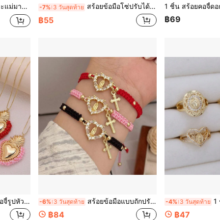
ประจำวัน/ของขวัญที่มีเสน่ห์ในวันหยุด
สร้อยข้อมือโซ่ปรับได้ ลูกปัดรูปทรงเรขาคณิตหัวใจหยดน้ำมัน ตัวอักษร "FE" ทองแดงชุบทอง 18K เหมาะสำหรับผู้ชายและผู้หญิง
-7%
3 วันสุดท้าย
฿69
฿55
ันหยุด วันอาทิตย์และปาร์ตี้ วันวาเลนไทน์ แม่ วันแม่ ของขวัญ
สร้อยข้อมือแบบถักปรับได้ 1 ชิ้น ดีไซน์หัวใจพระแม่มารีและไม้กางเขน แรงบันดาลใจด้านความศรัทธา ทำจากทองแดงชุบทอง 18K ประดับด้วยคิวบิกเซอร์โคเนีย เหมาะสำหรับทั้งชายและหญิง สวมใส่ทุกวัน
1 ชิ้นหลายสไตล์พ
-6%
3 วันสุดท้าย
-4%
3 วันสุดท้าย
฿84
฿47