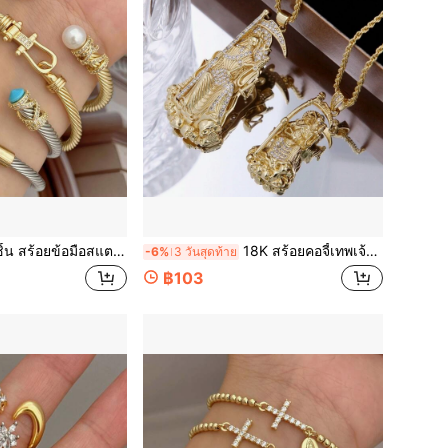
อสแตนเลสสองสีทองและเงิน สไตล์แฟชั่น, แบบปรับขนาดได้ เหมาะสำหรับผู้ชายและผู้หญิง, สไตล์พังก์ร็อค, ของขวัญที่ดีสำหรับเทศกาลและเครื่องประดับ
18K สร้อยคอจี้เทพเจ้าแห่งความตายชุบทองแดงฝังเพชรคิวบิกเซอร์โคเนีย, โซ่เชือกบิด, สไตล์ฮิปฮอป, เหมาะสำหรับผู้ชายพังก์สุดเท่
-6%
3 วันสุดท้าย
฿103