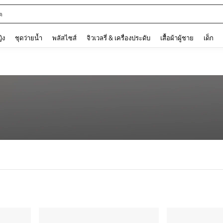
ต
and down arrow keys to navigate search การค้นหาล่าสุด and ค้นหา. Press Enter to
ญิง
ชุดว่ายน้ำ
พลัสไซส์
จิวเวลรี่ & เครื่องประดับ
เสื้อผ้าผู้ชาย
เด็ก