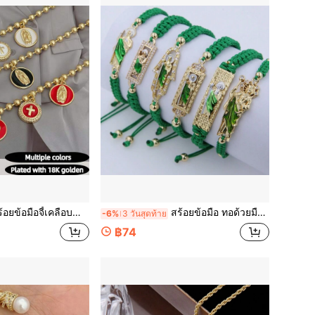
คลือบน้ำมันรูปพระแม่มารี/ไม้กางเขน/หัวใจ, เครื่องประดับแฟชั่นลำลองสำหรับผู้หญิง, เหมาะสำหรับใส่ในชีวิตประจำวัน/ของขวัญ
สร้อยข้อมือ ทอด้วยมือ ของนักบุญ จูดัส ระหว่างหยดน้ำมัน บุคคล ซีรี่ส์เขียว, เคลือบทองคำ 18K ฝังเพชร พอเหมาะสำหรับ ผู้ชายและผู้หญิง, ของขวัญเครื่องประดับมีค่าสำหรับครอบครัวและเพื่อน, แฟชั่นเรียงซ้อนที่เป็นเอกลักษณ์
-6%
3 วันสุดท้าย
฿74