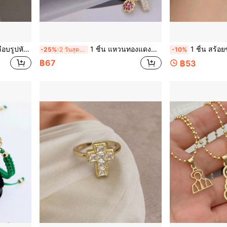
ชั่นสตรี, เหมาะสำหรับสวมใส่ในชีวิตประจำวัน
1 ชิ้น แหวนทองแดงชุบทอง 18K พร้อมลูกปัดคิวบิคเซอร์โคเนีย รูปหัวใจพร้อมกางเขน และองค์ประกอบมนุษย์ แหวนเปิดหลายชั้น แหวนคู่ เหมาะสำหรับสวมใส่ประจำวัน จำเป็นต้องมีสำหรับการเดทปาร์ตี้ ของขวัญที่ดีที่สุดสำหรับวันวาเลนไทน์ วันแม่ วันแม่
1 ชิ้น สร้อยข้อมือเชือกสีสัน กางเขน/พระแม่มารี/นักบุญจูด/นั
-25%
2 วันสุดท้าย
-10%
฿67
฿53