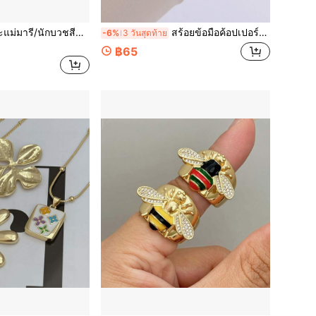
1 ชิ้น สร้อยคอจี้พระแม่มารี/นักบวชสีทองแบบมินิมอลกลวง เหมาะสำหรับผู้เชื่อสวมใส่ประจำวัน/ของขวัญ
สร้อยข้อมือค้อปเปอร์ชุบทองคำ 18K ดีไซน์ด้วยมือ สีเขียว ลวดลายกางเขน เครื่องหมายศาสนา เซนต์จูด ปรับขนาดได้ เหมาะสำหรับสวมใส่ทุกวัน ยูนิเซ็กซ์ สามารถใส่ซ้อนกันได้ ของขวัญเหมาะสำหรับสามี/พ่อ/ครอบครัว/เพื่อน
-6%
3 วันสุดท้าย
฿65