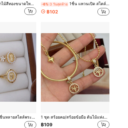
1 ชิ้น สร้อยคอจี้ดอกไม้สีทองขนาดใหญ่สไตล์มินิมอล จี้สี่เหลี่ยมเคลือบสีน้ำมันหยด เหมาะสำหรับสวมใส่ในชีวิตประจำวันแบบสบายๆ
1ชิ้น แหวนเปิด สไตล์ชนบทน่ารัก องค์ประกอบสัตว์เลื้อยคลานรูปหยดน้ำ ผึ้ง ชุบทองคำ 18K ซิรโคเนีย คิวบิค ความกว้างปรับได้ เหมาะสำหรับผู้ชายและผู้หญิงสวมใส่ประจำวัน ให้ความรู้สึกหรูหรา
-6%
3 วันสุดท้าย
฿102
ระแม่มารีภาพแหวนทอง, ทองแดงชุบด้วยทอง 18K ฝังด้วยลูกบาศก์เซอร์โคเนีย, เหมาะสำหรับสวมใส่ในชีวิตประจำวันของผู้หญิง, เรียบง่ายอย่างประณีต
1 ชุด สร้อยคอ/สร้อยข้อมือ ต้นไม้แห่งชีวิต/ต้นไม้แห่งปัญญา ชุดเครื่องประดับ ชุบทองแดง 18K พร้อมเซอร์โคเนีย เหมาะสำหรับผู้ชายและผู้หญิงสวมใส่ประจำวัน
฿109