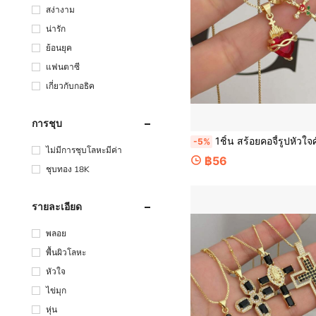
สง่างาม
น่ารัก
ย้อนยุค
แฟนตาซี
เกี่ยวกับกอธิค
การชุบ
1ชิ้น สร้อยคอจี้รูปหัวใจศักดิ์สิทธิ์สีแดง/กุหลาบ, เครื่องประดับแฟชั่นลำลองสำหรับผู้หญิง, เหมาะสำหรับใส่
-5%
ไม่มีการชุบโลหะมีค่า
฿56
ชุบทอง 18K
รายละเอียด
พลอย
พื้นผิวโลหะ
หัวใจ
ไข่มุก
หุ่น