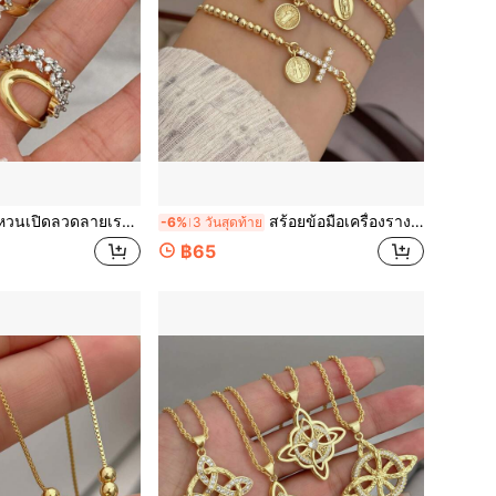
รขาคณิตสองสี ฝังซีซีวี คัพเปอร์ เครื่องประดับแหวนที่เป็นแฟชั่นและไม่ซ้ำใคร สำหรับผู้หญิง เหมาะสำหรับสวมใส่ประจำวัน/ของขวัญวันหยุด
สร้อยข้อมือเครื่องรางรูปไม้กางเขน/พระแม่มารี/นักบุญจูด/นักบุญเบเนดิกต์, ทองแดงฝัง CZ, เครื่องประดับทางศาสนาแบบลำลองแฟชั่นสำหรับผู้หญิง, เหมาะสำหรับสวมใส่ในชีวิตประจำวัน
-6%
3 วันสุดท้าย
฿65