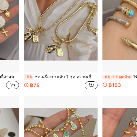
าะสำหรับทั้งชายและหญิง, เหมาะสำหรับใส่ในชีวิตประจำวันหรือให้เป็นของขวัญ
ชุดเครื่องประดับ 1 ชุด ความเชื่อทางศาสนา พระแม่มารี กางเขน พระคัมภีร์ จี้ สร้อยคอ/กำไล/แหวน ชุบทองคำ 18K พร้อมคิวบิคเซอร์โคเนีย เหมาะสำหรับทั้งผู้ชายและผู้หญิงในชีวิตประจำวัน
1ชิ้น สร้อยข้อมื
-5%
-6%
3 วันสุดท้าย
฿103
฿75