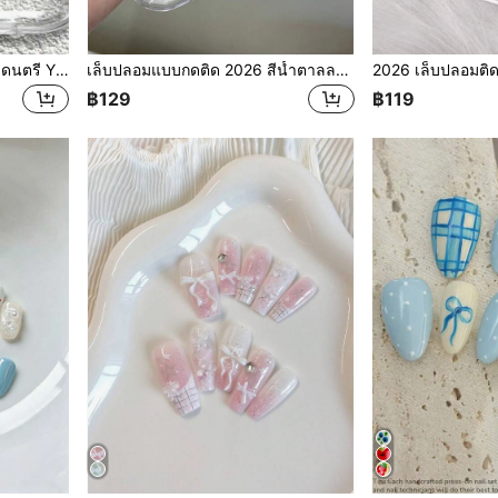
เล็บปลอมแบบติดเองทำมือ ธีมดนตรี Y2K ปี 2026 ทรงสั้นสี่เหลี่ยม สีชมพู ดำ ขาว 10 ชิ้น ลายกุญแจซอล บรรทัดห้าเส้น ลายจุด ลายดาว ลายทาง ตกแต่งไรน์สโตนจิ๋ว สไตล์คอนเสิร์ตน่ารักสำหรับสาวๆ ใช้ซ้ำได้ พร้อมกาวเจลลี่และตะไบเล็บฟรี
เล็บปลอมแบบกดติด 2026 สีน้ำตาลลายกระดองเต่าวินเทจ 10 ชิ้น ทรงอัลมอนด์ขนาดกลาง สีนู้ด ปลายเฟรนช์ลายกระดองเต่าสีน้ำตาล ตกแต่งดอกไม้สีขาวเพ้นท์มือและหมุดสีทอง สไตล์หรูหราสำหรับฤดูใบไม้ร่วง แบบแฮนด์เมดใช้ซ้ำได้ พร้อมกาวเจลลี่และตะไบเล็บฟรี
฿129
฿119