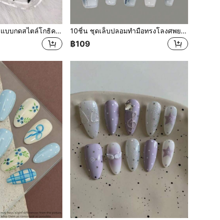
2026 เล็บปลอมติดแบบกดสไตล์โกธิค Y2K สีดำขาว 10 ชิ้น ทรงสติลเล็ตโตยาว สีดำพื้น ตกแต่ง 3D โบว์สีขาว หัวใจ กรอบหัวใจมุก เครื่องหมาย X และหัวใจประดับไรน์สโตน สไตล์ Dark Hot Girl แบบใช้ซ้ำได้ ชุดเล็บทำมือ พร้อมกาวเจลลี่และตะไบเล็บฟรี
10ชิ้น ชุดเล็บปลอมทำมือทรงโลงศพยาวปานกลางสุดประณีต, ลายพิมพ์ใบบัวไล่ระดับสีน้ำเงินหมึกจีนใหม่, เพชรแตกละเอียดบริสุทธิ์, เปลือกหอย & ไข่มุกเม็ดเล็ก, กาวตกแต่ง3D, ชุดอุปกรณ์ทำเล็บแฟชั่นสำหรับเทศกาล, ปาร์ตี้ & สวมใส่ประจำวัน, เหมาะสำหรับสุภาพสตรี & เด็กผู้หญิง. เล็บปลอมแบบกด อุปกรณ์ทำเล็บ เล็บทำมือ เล็บปลอมแบบกด
฿109