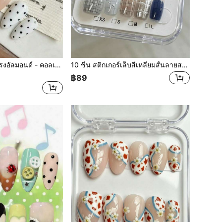
10 ชิ้น เล็บปลอมทรงอัลมอนด์ - คอลเลกชันใหม่ฤดูใบไม้ผลิ/ฤดูร้อน 2025, ลายจุดขาวดำสไตล์เรโทรทำมือ, พื้นสีนู้ดชมพูและขาวพร้อมปลายเล็บเฟรนช์ลายจุดดำ, ตกแต่งโบว์ดำ 3 มิติ, เล็บปลอมแบบเต็มเล็บเงางาม, เล็บปลอมใช้ซ้ำได้สำหรับผู้หญิง, พร้อมกาวเจลลี่และตะไบเล็บฟรี
10 ชิ้น สติกเกอร์เล็บสี่เหลี่ยมสั้นลายสก็อต - ลายสก็อตสีกลางหลายสีพร้อมตกแต่งด้วยเพชรพลอย สไตล์มินิมอลเกาหลี ชุดสติกเกอร์เล็บที่ใช้ซ้ำได้พร้อมกาวเจลและตะไบเล็บ เหมาะสำหรับการสวมใส่ในชีวิตประจำวันและที่ทำงาน
฿89