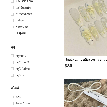
ทางเรขาคณิต
ผลไม้และผัก
พิมพ์ตัวอักษร
การ์ตูน
คริสต์มาส
ดูเพิ่ม
ฤดู
ฤดูหนาว
ฤดูใบไม้ผลิ
฿89
ฤดูใบไม้ร่วง
ฤดูร้อน
สไตล์
Y2K
ทิศตะวันตก