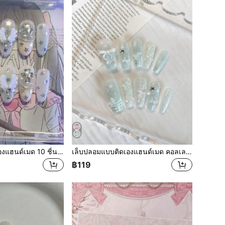
เล็บปลอมแบบติดเองแฮนด์เมด 10 ชิ้น ทรงรี สไตล์ Fairy Lolita ไล่สีขาวนมไปชมพู แต่งปีกนางฟ้า 3D โบว์ โคลเวอร์ ประดับไรน์สโตน โซ่ไข่มุกและกลิตเตอร์ พร้อมกาวเจลลี่และตะไบเล็บ
เล็บปลอมแบบติดเองแฮนด์เมด คอลเลกชันใหม่ฤดูร้อน สไตล์สดใสหวานละมุน 10 ชิ้น ทรงยาวเรียวทรงโลงศพ สีเขียวมิ้นต์ แต่งโบว์ 3D สีขาว จี้ดาวสีเงิน ลายจุดสีดำและลายสก็อต ชุดเล็บปลอมใช้ซ้ำได้ ขายดี พร้อมกาวเจลลี่และตะไบเล็บฟรี
฿119