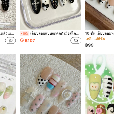
ไตล์สาวหวานหรูหรา ใช้ซ้ำได้ ฟรีกาวเจลลี่และตะไบเล็บ
เล็บปลอมแบบกดติดทำมือสไตล์ Y2K Gothic 10 ชิ้น ทรงอัลมอนด์ขนาดกลาง สีชมพู ดำ ขาว ลายจุด ลายกุญแจซอล ลายดาวสีสัน ดอกกุหลาบดำ 3D โบว์และจี้กางเขนประดับไรน์สโตน ชุดเล็บปลอมใช้ซ้ำได้สำหรับสาวฮอต พร้อมกาวเจลลี่และตะไบเล็บฟรี
-10%
เหลือแค่6ชิ้น
฿107
฿99