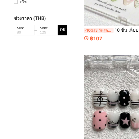
กริช
ช่วงราคา (THB)
Min:
Max:
10 ชิ้น เล็บปลอมแบบกดติดที่ขายดีในฤดูร้อน ทำด้วยมือ สไตล์จีนที่หรูหรา รูปทรงอัลมอนด์ขนาดกลาง เล็บปลอม ดอกไม้สีชมพูแบบ 3D นูน สีไล่ระดับเขีย
OK
-10%
3 วันสุดท้าย
฿107