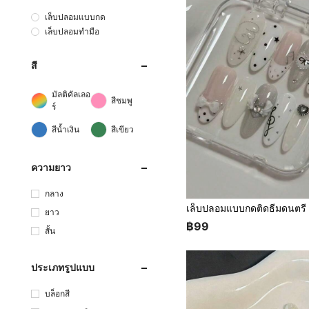
เล็บปลอมแบบกด
เล็บปลอมทำมือ
สี
มัลติคัลเลอ
สีชมพู
ร์
สีน้ำเงิน
สีเขียว
ความยาว
กลาง
ยาว
฿99
สั้น
ประเภทรูปแบบ
บล็อกสี