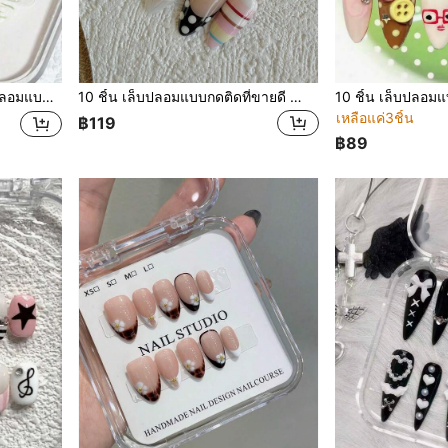
วและชมพู ตกแต่งด้วยมุกและโลหะสีทอง ชุดศิลปะเล็บแฟรี่สดใส รวมกาวเจลและตะไบเล็บ
10 ชิ้น เล็บปลอมแบบกดติดที่ขายดี ทำด้วยมือ สไตล์ Y2K หวาน รูปทรงอัลมอนด์ ตกแต่งด้วยลายจุด ลายเส้น 3D ดาว & กระดุม ชุดเล็บปลอมสีกลางและสีชมพูที่น่ารัก รวมกาวเจลลี่
เหลือแค่3ชิ้น
฿119
฿89