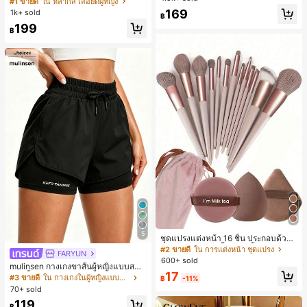
#1 ขายดี
ใน หลากสี เสื้อยืดผู้หญิง
สปอร์ตแฟชั่นมินิมอล ของขวัญสำหรับเ
169
1k+ sold
฿
พื่อน
199
฿
5
ชุดแปรงแต่งหน้า 16 ชิ้น ประกอบด้วยแ
ปรงแต่งหน้า 13 ชิ้น, ฟองน้ำแต่งหน้ารู
#2 ขายดี
ใน การแต่งหน้า ชุดแปรง
FARYUN
ปหยดน้ำ 1 ชิ้น, แปรงแป้งรองพื้นกลม 1
600+ sold
mulinsen กางเกงขาสั้นผู้หญิงแบบสบา
ชิ้น และฟองน้ำแต่งหน้ารูปสามเหลี่ยม
17
ยๆ สีพื้น หลวม อเนกประสงค์ กางเกงขา
1 ชิ้น - ชุดคลาสสิก ทำจากขนสังเคราะ
#3 ขายดี
ใน กางเกงในผู้หญิงแบบแอคทีฟ
฿
-11%
สั้นกีฬา 2-In-1 สำหรับวิ่ง ฟิตเนส และก
ห์นุ่มและเป็นมิตรต่อผิว เหมาะสำหรับผู้
70+ sold
ารฝึกซ้อมกีฬาในฤดูร้อน
หญิงและเด็กผู้หญิง เหมาะสำหรับฤดูใบ
119
ไม้ร่วงและฤดูหนาว
฿