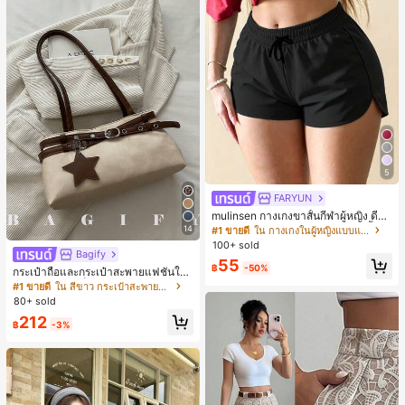
5
FARYUN
mulinsen กางเกงขาสั้นกีฬาผู้หญิง ดีไซ
น์ปลายเปิด เอวยืดหยุ่น กางเกงขาสั้น
14
#1 ขายดี
ใน กางเกงในผู้หญิงแบบแอคทีฟ
ลำลองกีฬาฤดูร้อน ความยาว 3/4
100+ sold
Bagify
55
฿
-50%
กระเป๋าถือและกระเป๋าสะพายแฟชั่นให
ม่ ตกแต่งด้วยเข็มขัด เหมาะสำหรับงาน
#1 ขายดี
ใน สีขาว กระเป๋าสะพายผู้หญิง
ปาร์ตี้ การรวมตัว การออกไปข้างนอก ก
80+ sold
ารท่องเที่ยว การช้อปปิ้ง และการใช้งาน
212
ประจำวัน สามารถเก็บเหรียญ โทรศัพท์
฿
-3%
เหมาะสำหรับกระเป๋าทำงานของพนักง
านออฟฟิศ นักศึกษามหาวิทยาลัย และ
พนักงานออฟฟิศ กระเป๋าผู้หญิงที่หรูหรา