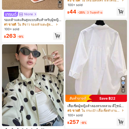
#3 ขายดี
ใน เส้นใยสังเคราะห์ เครื่องประดับผมผู้หญิง
บการอัปเกรดแฟชั่น, วิกผมเส้นใยทนคว
100+ sold
22
ามร้อนสูงที่ออกแบบมาสำหรับผู้หญิง, ใ
44
ช้งานง่ายโดยไม่ต้องใช้เครื่องมือ, เหมา
฿
-25%
3 วันสุดท้าย
Nione
ะสำหรับสไตล์สบายๆ, อุปกรณ์เสริมผมที่
สมบูรณ์แบบสำหรับผู้หญิง คลิปหนีบผม
รองเท้าแตะส้นสูงแบบคีบสำหรับผู้หญิง
คลิปหนีบผมสบายๆ แฟชั่นผม คลิปหนีบ
สไตล์คลาสสิก สีบล็อก สไตล์แฟรี่ฤดูร้อ
#1 ขายดี
ใน สีขาว รองเท้าแตะผู้หญิง
ผมหรูหรา ฤดูร้อน ชายหาด วันหยุด
น ส้นเข็ม รองเท้าแตะแบบคีบ รองเท้าแ
100+ sold
ตะชายหาดแฟชั่นสายไขว้ รองเท้าผู้ห
263
ญิง สำหรับออฟฟิศ บ้าน กลางแจ้ง ดีไซ
฿
-9%
น์หัวเหลี่ยม ชิคและหรูหรา สำหรับเดทไ
นท์
4
Save ฿22
เสื้อเชิ้ตผู้หญิงลำลองทรงหลวม ดีไซน์ผ่
าหลัง คอปกพับ แขนยาว ผ้าทอสีพื้น กร
#5 ขายดี
ใน กระเป๋า เสื้อเชิ้ตทำงานมีกระเป๋า
ะเป๋าผ่าหน้าติดกระดุม สไตล์เรียบหรูสำ
100+ sold
หรับใส่ไปทำงานและใส่ประจำวัน ฤดูใ
257
บไม้ผลิ/ใบไม้ร่วง สีขาว ลุคสมาร์ทแคช
฿
-8%
ชวล