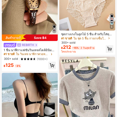
6
ชุดกางเกงในลูกไม้ 5 ชิ้น สำหรับใส่ทุกวั
Save ฿4
น
#1 ขายดี
ใน ชุด 5 ชิ้น กางเกงชั้นในผู้หญิง
300+ sold
REBIRTH
212
฿
-15%
3 วันสุดท้าย
1 ชิ้น นาฬิกาแฟชั่นวินเทจสไตล์มินิมอล
โดยประมาณ
เลขโรมันสำหรับผู้หญิง เหมาะสำหรับก
#1 ขายดี
ใน วินเทจ นาฬิกาควอทซ์ผู้หญิง
ารตกแต่งประจำวัน
300+ sold
(1000+)
125
฿
-3%