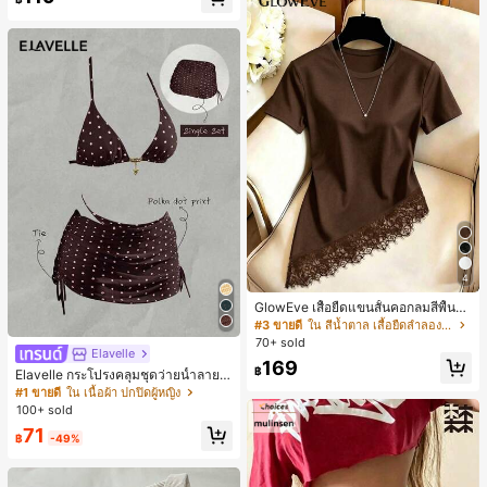
4
GlowEve เสื้อยืดแขนสั้นคอกลมสีพื้นลำ
ลองอเนกประสงค์สำหรับผู้หญิง
#3 ขายดี
ใน สีน้ำตาล เสื้อยืดลำลองพื้นฐาน
70+ sold
Elavelle
169
฿
Elavelle กระโปรงคลุมชุดว่ายน้ำลายจุ
ดสำหรับผู้หญิง, กระโปรงคลุมชุดว่าย
#1 ขายดี
ใน เนื้อผ้า ปกปิดผู้หญิง
น้ำสีน้ำตาลสำหรับเทศกาลฤดูใบไม้ผลิ/
100+ sold
ฤดูร้อน
71
฿
-49%