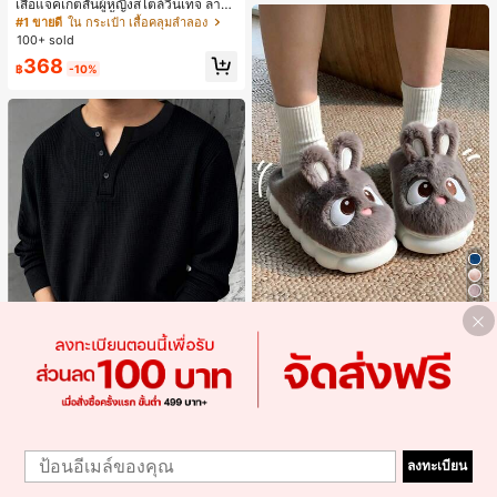
เสื้อแจ็คเก็ตสั้นผู้หญิงสไตล์วินเทจ ลายจุ
ดขนาดใหญ่ คอตั้ง เอวเข้ารูป แขนพอง
#1 ขายดี
ใน กระเป๋า เสื้อคลุมลำลอง
ทรงหลวม แฟชั่นอเนกประสงค์ สำหรับใ
100+ sold
ส่ประจำวันและไปเที่ยวพักผ่อน
368
฿
-10%
5
1 คู่ รองเท้าแตะผ้ากำมะหยี่รูปกระต่าย
สำหรับผู้หญิง, อบอุ่นและสบาย, เหมาะ
#3 ได้รับคะแนนสูงสุด
ใน รองเท้าแตะใส่ในบ้าน
สำหรับใส่ลำลองในฤดูใบไม้ร่วง/ฤดูหน
19
าว, รองเท้าบ้านผู้หญิงหรูหราใหม่, ส้นเ
฿
ตี้ย, หัวกลมเรียบง่าย, อุปกรณ์เสริมสำห
Save ฿14
รับฤดูหนาวที่อบอุ่น, รองเท้าแตะผ้ากำม
ะหยี่น่ารัก, ของขวัญปีใหม่/วันวาเลนไท
1
Blueprint Man
น์ในอุดมคติ, รองเท้าแตะคู่รัก, ของขวั
1
Blueprint Man เสื้อยืดผู้ชาย 1 ชิ้น คอเ
ญวันแม่, สวน, ของตกแต่งห้องครัว, ฤดู
ลงทะเบียน
ฮนลีย์ ผ้าถักลายวาฟเฟิล คอวีเล็ก ทรงห
#1 ขายดี
ใน มีรอยบาก เสื้อยืดผู้ชาย
ร้อน, ชายหาด, ของใช้จำเป็นสำหรับกา
ลวม บาง ระบายอากาศได้ดี ใส่สบาย มี
100+ sold
รเดินทาง, ของตกแต่งห้อง, นุ่มนิ่ม, การ