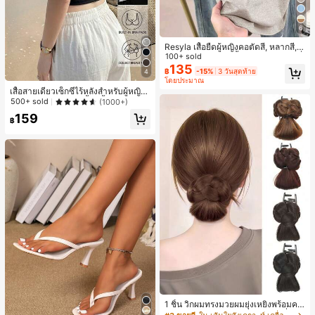
6
Resyla เสื้อยืดผู้หญิงคอตัดสี, หลากสี, ล
ายพิมพ์แมวน่ารัก, เสื้อสำหรับออกไปเที่
100+ sold
ยวฤดูร้อน, ดีไซน์กราฟิก, ความรู้สึกพรีเ
135
฿
-15%
3 วันสุดท้าย
4
มียม, ลำลองอเนกประสงค์, สวมใส่ประ
โดยประมาณ
จำวัน, กลางแจ้ง, ช้อปปิ้ง, การเดินทาง
เสื้อสายเดี่ยวเซ็กซี่ไร้หลังสำหรับผู้หญิง
เสื้อผ้ากลางแจ้ง
พร้อมบราแบบมีฟองน้ำ, เสื้อกล้ามแขน
500+ sold
(1000+)
กุด, เสื้อลำลองสีดำสำหรับฤดูร้อน
159
฿
1 ชิ้น วิกผมทรงมวยผมยุ่งเหยิงพร้อมคลิ
ปหนีบผม, คลิปหนีบผมสังเคราะห์ที่ได้รั