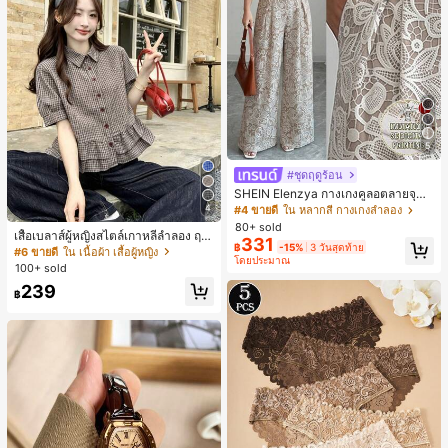
5
#ชุดฤดูร้อน
SHEIN Elenzya กางเกงคูลอตลายจุดเ
อวสูงแบบใหม่สำหรับฤดูใบไม้ผลิ/ฤดูร้อ
4
#4 ขายดี
ใน หลากสี กางเกงลำลอง
น, สไตล์หรูหราเหมาะสำหรับใส่ในชีวิต
80+ sold
เสื้อเบลาส์ผู้หญิงสไตล์เกาหลีลำลอง ฤดู
ประจำวันและทำงาน, ให้ความรู้สึกวินเ
331
฿
-15%
3 วันสุดท้าย
ใบไม้ผลิ/ฤดูร้อนใหม่ ชายระบาย ชิคแล
ทจสำหรับฤดูรับปริญญา, เทศกาลดนตร
#6 ขายดี
ใน เนื้อผ้า เสื้อผู้หญิง
โดยประมาณ
ะหรูหรา
ี, การแข่งม้าดาร์บี้, วันประกาศอิสรภาพ
100+ sold
239
฿