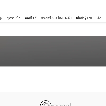
and down arrow keys to navigate search การค้นหาล่าสุด and ค้นหา. Press Enter to
ญิง
ชุดว่ายน้ำ
พลัสไซส์
จิวเวลรี่ & เครื่องประดับ
เสื้อผ้าผู้ชาย
เด็ก