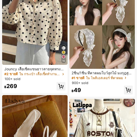
16
Jouncy เสื้อเชิ้ตแขนยาวลายจุดทรงหล
2ชิ้น/1ชิ้น ที่คาดผมโบว์ลูกไม้ มงกุฎสูง
วมสำหรับผู้หญิง
#2 ขายดี
ใน กระเป๋า เสื้อเชิ้ตทำงานมีกระเป๋า
แถบกว้าง สีดำ สีขาว สำหรับใส่ประจำ
#1 ขายดี
ใน โพลีเอสเตอร์ ที่คาดผม
100+ sold
วัน กิ๊บติดผม ยางรัดผม (ลายปักดอกไม้
900+ sold
269
จัดวางแบบสุ่ม)
฿
49
฿