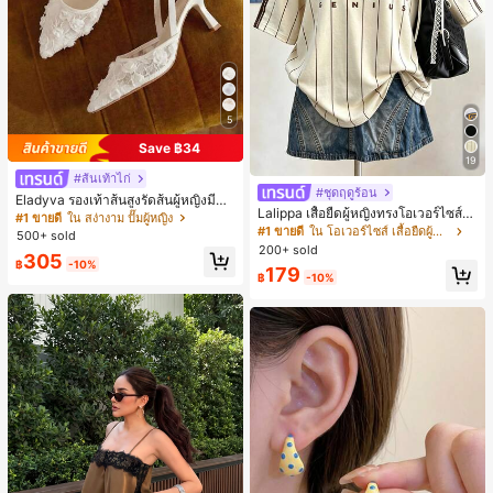
5
Save ฿34
19
#ส้นเท้าไก่
#ชุดฤดูร้อน
Eladyva รองเท้าส้นสูงรัดส้นผู้หญิงมีดอ
Lalippa เสื้อยืดผู้หญิงทรงโอเวอร์ไซส์ค
กไม้ประดับตาข่ายเสริมและสามารถสว
#1 ขายดี
ใน สง่างาม ปั๊มผู้หญิง
วามยาวกลาง คอกลม ไหล่ตก ลายพิมพ์
มได้สองแบบ ส้นสูง 7 ซม. รูปแบบโรมัน
#1 ขายดี
ใน โอเวอร์ไซส์ เสื้อยืดผู้หญิง
500+ sold
ตัวอักษรและลายทางแนวตั้ง สไตล์แฟชั่
หรูหรา ส้นเข็ม ลุคเทพนิยาย
200+ sold
305
นมินิมอล ของขวัญให้เพื่อน
฿
-10%
179
฿
-10%