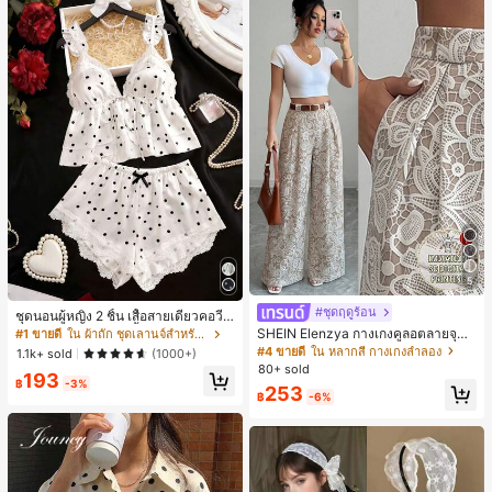
5
#ชุดฤดูร้อน
ชุดนอนผู้หญิง 2 ชิ้น เสื้อสายเดี่ยวคอวีลู
กไม้ พร้อมกางเกงขาสั้นแต่งลูกไม้ แต่ง
SHEIN Elenzya กางเกงคูลอตลายจุดเ
#1 ขายดี
ใน ผ้าถัก ชุดเลานจ์สำหรับผู้หญิง
โบว์ที่เอว ชุดลำลองผู้หญิงนุ่มสบายน่ารั
อวสูงแบบใหม่สำหรับฤดูใบไม้ผลิ/ฤดูร้อ
#4 ขายดี
ใน หลากสี กางเกงลำลอง
1.1k+ sold
(1000+)
ก สไตล์เอสเธติก
น, สไตล์หรูหราเหมาะสำหรับใส่ในชีวิต
80+ sold
193
ประจำวันและทำงาน, ให้ความรู้สึกวินเ
฿
-3%
253
ทจสำหรับฤดูรับปริญญา, เทศกาลดนตร
฿
-6%
ี, การแข่งม้าดาร์บี้, วันประกาศอิสรภาพ