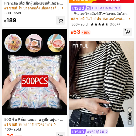
Franclia เสื้อเชิ้ตผู้หญิงแขนสั้นคอระบา
ยกระดุมเดี่ยวลายทาง
GIIPPA GARDEN
#1 ขายดี
ใน ปลอกคอตั้ง เสื้อสตรี เสื้อเบลาส์ & Tee
600+ sold
1 ชิ้น เคสโทรศัพท์ดีไซน์ลายคลื่นไม่สม
มาตรสำหรับ Phone 17 Pro Max, เหม
#2 ขายดี
ใน ไอโฟน 16e เคสโทรศัพท์แฟชั่น
189
฿
าะสำหรับ Phone 16 Pro Max, 15 Pro
500+ sold
(100+)
Max, 14 Pro Max, เคสโทรศัพท์สไตล์เ
53
กาหลีและน่าสนใจ, เข้ากันได้กับ 11/12/
฿
-10%
13/14/15/16 Pro Max Plus, ดีไซน์หรู
หราเหมาะสำหรับทั้งชายและหญิง, ของ
ขวัญในอุดมคติสำหรับคริสต์มาส, วันว
าเลนไทน์, อีสเตอร์, ฤดูแต่งงานและวันเ
กิดสำหรับแฟนสาว
500 ชิ้น ฟิล์มถนอมอาหารยืดหยุ่น - ฝา
8
ครอบจานใสยืดหยุ่น, ใช้ซ้ำได้, หลากห
#1 ขายดี
ใน หลากสี ฝาปิดอาหาร
ลายฟังก์ชัน, ไม่มีกลิ่น, ป้องกันฝุ่น เหมา
400+ sold
#ชุดฤดูร้อน
ะสำหรับบ้าน, ร้านอาหาร, ปิกนิก - เหม