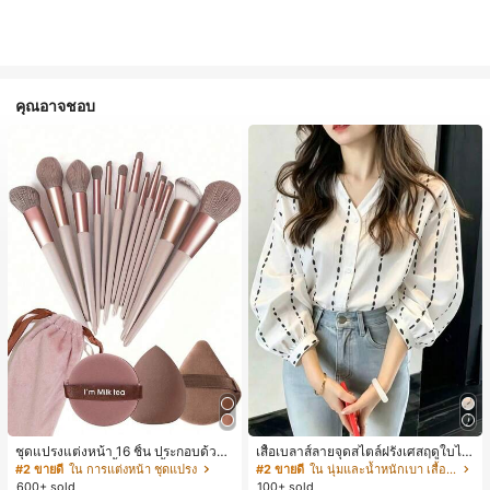
คุณอาจชอบ
ชุดแปรงแต่งหน้า 16 ชิ้น ประกอบด้วยแ
เสื้อเบลาส์ลายจุดสไตล์ฝรั่งเศสฤดูใบไม้
ปรงแต่งหน้า 13 ชิ้น, ฟองน้ำแต่งหน้ารู
ร่วง, ทรงเข้ารูป, แขนยาวคอวี, สไตล์ให
#2 ขายดี
ใน การแต่งหน้า ชุดแปรง
#2 ขายดี
ใน นุ่มและน้ำหนักเบา เสื้อสตรี เสื้อเบลาส์ & Tee
ปหยดน้ำ 1 ชิ้น, แปรงแป้งรองพื้นกลม 1
ม่ฤดูใบไม้ผลิ, ป้องกันแสงแดด, ใส่ไป
600+ sold
100+ sold