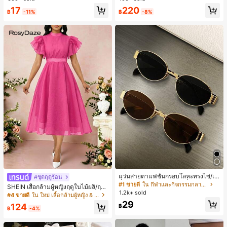
ชิ้น และฟองน้ำแต่งหน้ารูปสามเหลี่ยม
ทำงานและลำลอง สีขาว
17
220
1 ชิ้น - ชุดคลาสสิก ทำจากขนสังเคราะ
฿
-11%
฿
-8%
ห์นุ่มและเป็นมิตรต่อผิว เหมาะสำหรับผู้
หญิงและเด็กผู้หญิง เหมาะสำหรับฤดูใบ
ไม้ร่วงและฤดูหนาว
แว่นสายตาแฟชั่นกรอบโลหะทรงไข่/เห
#ชุดฤดูร้อน
ลี่ยมสำหรับผู้หญิง (กรอบครึ่ง), เหมาะ
#1 ขายดี
ใน กีฬาและกิจกรรมกลางแจ้ง
SHEIN เสื้อกล้ามผู้หญิงฤดูใบไม้ผลิ/ฤดูร้
สำหรับใส่ในชีวิตประจำวันและกิจกรรม
1.2k+ sold
อน ใหม่ สไตล์มินิมอลลำลองหรูหรา สีบ
#4 ขายดี
ใน ใหม่ เสื้อกล้ามผู้หญิง & Camis
กลางแจ้ง
ล็อก ลายจุด คอวี แพตช์เวิร์ก ชายระบา
29
124
฿
ย แขนกุด ทรงเข้ารูป อเนกประสงค์, เสื้อ
฿
-4%
ผู้หญิงฤดูใบไม้ผลิ/ฤดูร้อน, เสื้อหรูหราผู้
หญิง, เสื้อเที่ยวพักผ่อนผู้หญิง