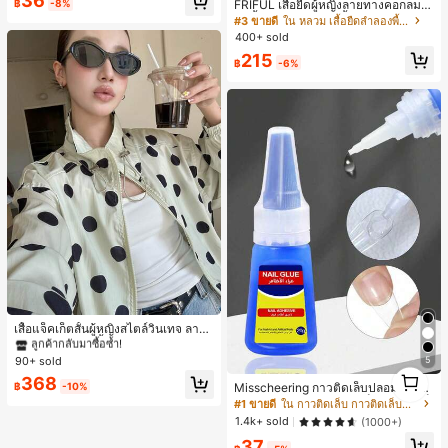
36
าะกับขนาดจานทุกขนาด, สิ่งจำเป็นสำ
FRIFUL เสื้อยืดผู้หญิงลายทางคอกลมแ
฿
-8%
หรับปิกนิก | ฟิล์มบรรจุภัณฑ์ตกแต่ง | ฟิ
ขนสั้นปลายแขนพับ เสื้อยืดกราฟิกฤดูร้
#3 ขายดี
ใน หลวม เสื้อยืดลำลองพื้นฐาน
ล์มพลาสติกใช้ซ้ำได้, ฟิล์มพลาสติกอาห
อน
400+ sold
าร, สิ่งจำเป็นในครัว
215
฿
-6%
#1 ขายดี
ใน กระเป๋า เสื้อคลุมลำลอง
ลูกค้ากลับมาซื้อซ้ำ!
เสื้อแจ็คเก็ตสั้นผู้หญิงสไตล์วินเทจ ลายจุ
ดขนาดใหญ่ คอตั้ง เอวเข้ารูป แขนพอง
#1 ขายดี
#1 ขายดี
ใน กระเป๋า เสื้อคลุมลำลอง
ใน กระเป๋า เสื้อคลุมลำลอง
ทรงหลวม แฟชั่นอเนกประสงค์ สำหรับใ
90+ sold
5
ลูกค้ากลับมาซื้อซ้ำ!
ลูกค้ากลับมาซื้อซ้ำ!
ส่ประจำวันและไปเที่ยวพักผ่อน
1
#1 ขายดี
ใน กระเป๋า เสื้อคลุมลำลอง
368
1
Misscheering กาวติดเล็บปลอม 20 กรั
฿
-10%
ลูกค้ากลับมาซื้อซ้ำ!
ม แรงยึดสูง เจลสติกเกอร์เล็บนุ่ม แห้งเร็
#1 ขายดี
ใน กาวติดเล็บ กาวติดเล็บและสารยึดติด
ว เหมาะสำหรับผู้เริ่มต้นทำเล็บ ติดทนน
1.4k+ sold
(1000+)
าน
37