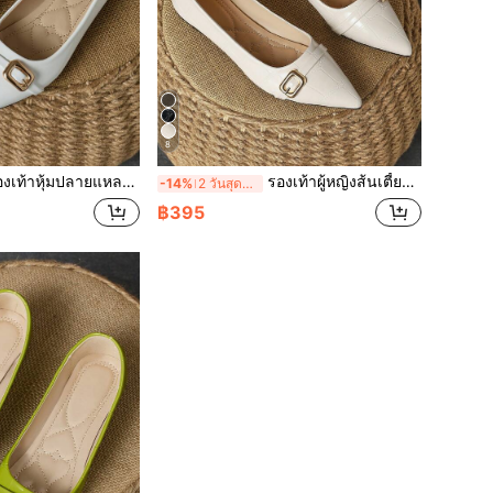
8
ปลายแหลม ส้นแบน ผู้หญิง ใส่ได้ทุกโอกาส ไปงานปาร์ตี้ วัสนิสบายๆ สีขาว สำหรับฤดูใบไม้ผลิและฤดูร้อน
รองเท้าผู้หญิงส้นเตี้ยปลายแหลม เหมาะสำหรับปาร์ตี้ วันสบายๆ ฤดูใบไม้ผลิ/ฤดูร้อน สีพีช เหมาะสำหรับกิจกรรมกลางแจ้งประจำวันด้วยดีไซน์ที่เอนกประสงค์
-14%
2 วันสุดท้าย
฿395