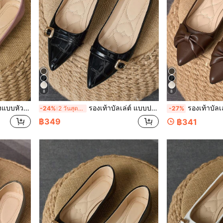
8
8
ไปปาร์ตี้ ใส่ประจำวัน ใส่นอกบ้าน ฤดูใบไม้ผลิและฤดูร้อน
รองเท้าบัลเล่ต์ แบบปลายแหลมสำหรับผู้หญิง สีดำ สำหรับใช้ในชีวิตประจำวัน กลางแจ้ง งานปาร์ตี้ ฤดูใบไม้ผลิ/ฤดูร้อน อเนกประสงค์
รองเท้าบัลเลต์ผู้หญิงหัวแหลมเปิดหน้าต่ำแบบแบน สำ
-24%
2 วันสุดท้าย
-27%
฿349
฿341