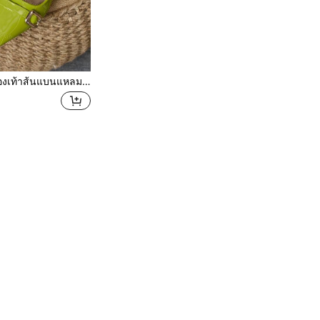
นแหลมสตรี รองเท้าแตะ สีเขียวมิ้นต์ รองเท้าผ้าใบ งานปาร์ตี้ ฤดูใบไม้ผลิ/ฤดูร้อน สวมใส่ประจำวันกลางแจ้งอเนกประสงค์