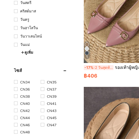
วันสตรี
คริสต์มาส
วันครู
วันฮาโลวีน
วันวาเลนไทน์
วันแม่
ดูเพิ่ม
5
รองเท้าผู้หญิงแบบหัวแหลม ส้นเตี้ย สำหรับใส่เป็นเครื่องแต่งกายแบบสบายๆ สีโกรลล์ สำหรับใส่
-17%
2 วันสุดท้าย
ไซส์
฿406
CN34
CN35
CN36
CN37
CN38
CN39
CN40
CN41
CN42
CN43
CN44
CN45
CN46
CN47
CN48