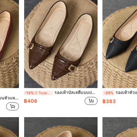
รองเท้าบัลเล่ตีแบบปลายแหลมสำหรับผู้หญิง สีน้ำตาลอ่อน สบาย เหมาะสำหรับงานปาร์ตี้ ใส่ประจำวัน กิจกรรมกลางแจ้ง สำหรับฤดูใบไม้ผลิ/ฤดูร้อน
รองเท้าหัวแหลมผู้หญิง รองเท้าลำลองแบบสวมง่าย สำหรับงานป
-13%
2 วันสุดท้าย
-20%
ใบไม้ผลิ/ฤดูร้อน, กิจกรรมกลางแจ้งประจำวัน, อเนกประสงค์
฿408
฿383