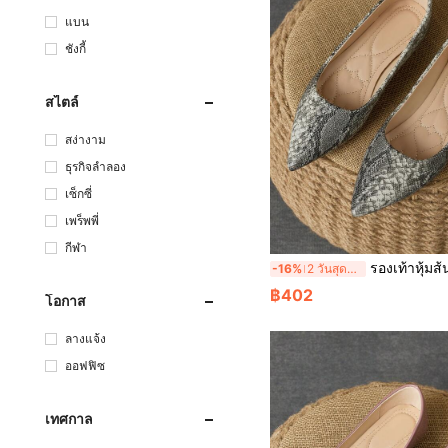
แบน
ชังกี้
สไตล์
สง่างาม
ธุรกิจลำลอง
เซ็กซี่
เพร็พพี่
กีฬา
รองเท้าหุ้มส้นผู้หญิง ปลายแหลม รองเท้าเรือแบบสวมง่าย ลายหนังงู, สีเทาเข้ม 
-16%
2 วันสุดท้าย
฿402
โอกาส
ลางแจ้ง
ออฟฟิซ
เทศกาล