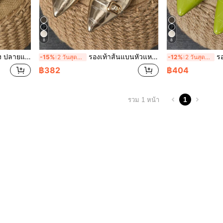
8
8
ี้, ใช้ประจำวัน, กิจกรรมกลางแจ้ง, ฤดูใบไม้ผลิ/ฤดูร้อน
รองเท้าส้นแบนหัวแหลมแบบสวมของผู้หญิง, รองเท้าเดรสลำลองสำหรับงานปาร์ตี้, สีทอง, เหมาะสำหรับใส่ในชีวิตประจำวัน, กิจกรรมกลางแจ้ง, อเนกประสงค์, ฤดูใบไม้ผลิ/ฤดูร้อน
รองเท้าส้นแบ
-15%
2 วันสุดท้าย
-12%
2 วันสุดท้าย
฿382
฿404
1
รวม 1 หน้า