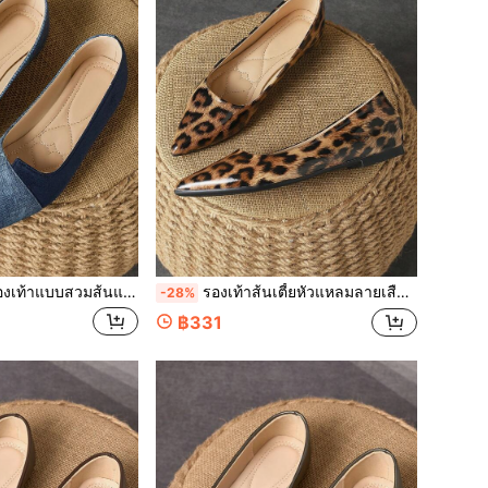
แหลม เหมาะกับการใส่เที่ยวชิวๆ สีเทาฟ้า เหมาะสำหรับใส่ในฤดูใบไม้ผลิ ฤดูร้อน และฤดูใบไม้ร่วง รับใช้ได้ทั้งในชีวิตประจำวันและกิจกรรมกลางแจ้ง
รองเท้าส้นเตี้ยหัวแหลมลายเสือดาวของผู้หญิง เหมาะสำหรับสวมใส่ในชีวิตประจำวัน งานปาร์ตี้และงานเต้นรำในฤดูใบไม้ผลิ ฤดูร้อนและฤดูใบไม้ร่วง
-28%
฿331