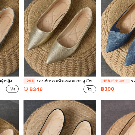
สำหรับ ฤดูใบไม้ผลิ ฤดูร้อน และ ฤดูใบไม้ร่วง
รองเท้านวมหัวแหลมลาย งู สีทอง สำหรับใส่เป็นประจำและนอกบ้าน ใส่ได้หลากหลายโอกาส
รองเท้าแบบสวมส้น
-29%
-15%
2 วันสุดท้าย
฿390
฿346