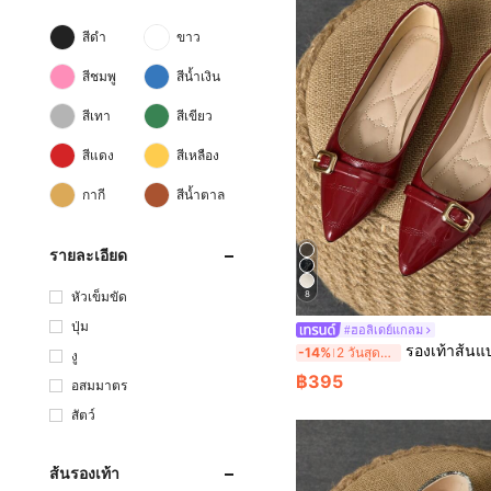
สีดำ
ขาว
สีชมพู
สีน้ำเงิน
สีเทา
สีเขียว
สีแดง
สีเหลือง
กากี
สีน้ำตาล
รายละเอียด
หัวเข็มขัด
8
ปุ่ม
#ฮอลิเดย์แกลม
รองเท้าส้นแบนหัวแหลมแบบสวมของผู้หญิง, ชุดลำลองสำหรับงานปาร์ตี้, สีแดง, เหมาะสำหรับฤดู
-14%
2 วันสุดท้าย
งู
฿395
อสมมาตร
สัตว์
ส้นรองเท้า