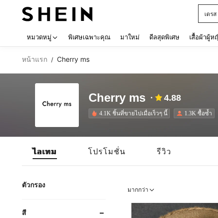
เด็กโ
Use up 
หมวดหมู่
พิเศษเฉพาะคุณ
มาใหม่
ดีลสุดพิเศษ
เสื้อผ้าผู้ห
หน้าแรก
Cherry ms
/
Cherry ms
4.88
4.1K ชิ้นที่ขายไปเมื่อเร็วๆ นี้
1.3K ซื้อซ้ำ
ไอเทม
โปรโมชั่น
รีวิว
ตัวกรอง
มากกว่า
สี