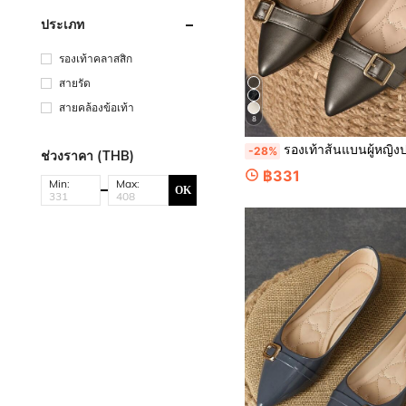
ประเภท
รองเท้าคลาสสิก
สายรัด
สายคล้องข้อเท้า
8
รองเท้าส้นแบนผู้หญิงปลายแหลมคอต่ำ สำหรับงานปาร์ตี้และใส่ลำลอง ฤดูใบไม้ผลิและฤดูร้อน ใส่ได้ทุกวันแ
-28%
ช่วงราคา (THB)
฿331
Min:
Max:
OK