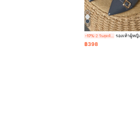
5
รองเท้าผู้หญิง ปลายแหลม ใส่เปิดส้น รองเท้าผ้าใบ, สีเทาเข้ม, เหมาะสำหรับ งานปาร์ต
-17%
2 วันสุดท้าย
฿398