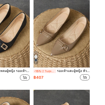
5
าร์ตี้ ใส่ทุกวัน กิจกรรมกลางแจ้ง สีดำ อเนกประสงค์ สำหรับฤดูใบไม้ผลิ/ฤดูร้อน/ฤดูใบไม้ร่วง
รองเท้าแตะผู้หญิง หัวแหลม ใส่ได้ทุกโอกาส สีน้ำตาลเข้ม เหมาะสำหรับ งานปาร์ตี้ การใช้งานประจำวัน กิจกรรมกลางแจ้ง ใช้ได้ในฤดูใบไม้ผลิและฤดูร้อน
-15%
2 วันสุดท้าย
฿407