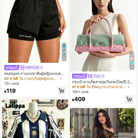
5
FARYUN
4
mulinsen กางเกงขาสั้นผู้หญิงแบบสบา
TUU
ยๆ สีพื้น หลวม อเนกประสงค์ กางเกงขา
#3 ขายดี
ใน กางเกงในผู้หญิงแบบแอคทีฟ
กระเป๋าบาแก็ตลายจุดวินเทจใหม่ปี 20
สั้นกีฬา 2-In-1 สำหรับวิ่ง ฟิตเนส และก
70+ sold
26 สำหรับผู้หญิง กระเป๋าเจลลี่แฟชั่นสไ
ารฝึกซ้อมกีฬาในฤดูร้อน
#1 ขายดี
ใน สีชมพู กระเป๋าสะพายผู้หญิง
119
ตล์หวาน ความจุขนาดใหญ่ กระเป๋าสะ
฿
100+ sold
พายไหล่สำหรับเดินทางไปทำงาน
409
฿