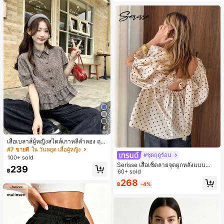
4
เสื้อเบลาส์ผู้หญิงสไตล์เกาหลีลำลอง ฤดู
ใบไม้ผลิ/ฤดูร้อนใหม่ ชายระบาย ชิคแล
#7 ขายดี
ใน วันหยุด เสื้อผู้หญิง
#ชุดฤดูร้อน
ะหรูหรา
100+ sold
Serisse เสื้อเชิ้ตลายจุดผูกหลังแบบลำล
239
฿
องสำหรับฤดูร้อน
60+ sold
268
฿
-4%