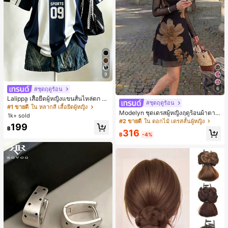
9
#ชุดฤดูร้อน
6
Lalippa เสื้อยืดผู้หญิงแขนสั้นไหล่ตก ค
#ชุดฤดูร้อน
อวีปกเสื้อ ลายพิมพ์ดิจิทัลลายทาง สไตล์
#1 ขายดี
ใน หลากสี เสื้อยืดผู้หญิง
Modelyn ชุดเดรสผู้หญิงฤดูร้อนผ้าตาข่
สปอร์ตแฟชั่นมินิมอล ของขวัญสำหรับเ
1k+ sold
ายพิมพ์ลาย คอไม่สมมาตร จับจีบ หรูหร
พื่อน
#2 ขายดี
ใน ดอกไม้ เดรสสั้นผู้หญิง
199
า เซ็กซี่
฿
316
฿
-4%