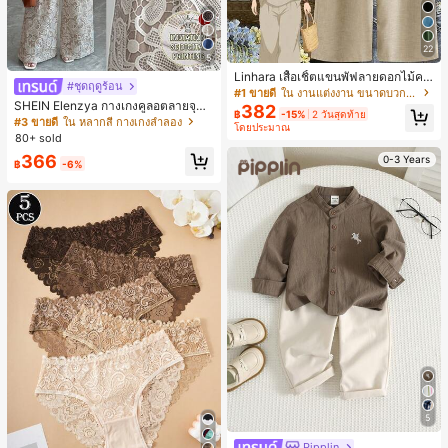
22
5
Linhara เสื้อเชิ้ตแขนพัฟลายดอกไม้คอ
#ชุดฤดูร้อน
ปกไม่สมมาตรสำหรับผู้หญิงไซส์ใหญ่ +
#1 ขายดี
ใน งานแต่งงาน ขนาดบวก Co-Ords
กางเกงลำลองทรงหลวมเอวยางยืด 2 ชิ้
SHEIN Elenzya กางเกงคูลอตลายจุดเ
382
฿
-15%
2 วันสุดท้าย
น สำหรับฤดูใบไม้ผลิ/ฤดูร้อน
อวสูงแบบใหม่สำหรับฤดูใบไม้ผลิ/ฤดูร้อ
#3 ขายดี
ใน หลากสี กางเกงลำลอง
โดยประมาณ
น, สไตล์หรูหราเหมาะสำหรับใส่ในชีวิต
80+ sold
ประจำวันและทำงาน, ให้ความรู้สึกวินเ
366
0-3 Years
ทจสำหรับฤดูรับปริญญา, เทศกาลดนตร
฿
-6%
ี, การแข่งม้าดาร์บี้, วันประกาศอิสรภาพ
5
Pipplin