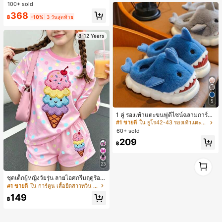
ทรงหลวม แฟชั่นอเนกประสงค์ สำหรับใ
เสื้อผ้ากลางแจ้ง
100+ sold
ลูกค้ากลับมาซื้อซ้ำ!
ลูกค้ากลับมาซื้อซ้ำ!
ส่ประจำวันและไปเที่ยวพักผ่อน
#1 ขายดี
ใน กระเป๋า เสื้อคลุมลำลอง
368
฿
-10%
3 วันสุดท้าย
ลูกค้ากลับมาซื้อซ้ำ!
8-12 Years
5
1 คู่ รองเท้าแตะขนฟูดีไซน์ฉลามการ์ตู
น น่ารักและสนุกสนาน เหมาะสำหรับฤดู
#1 ขายดี
ใน ยูโร42-43 รองเท้าแตะใส่ในบ้าน
ใบไม้ร่วง/ฤดูหนาว รองเท้าแตะยูนิเซ็ก
60+ sold
ซ์เหล่านี้สามารถสวมใส่ได้ทั้งในร่มและ
209
กลางแจ้ง ช่วยให้เท้าของคุณอบอุ่นและ
฿
สบาย ทำให้เป็นของตกแต่งบ้านส่วนตัว
สำหรับห้องนอนหรือห้องน้ำ
1
23
1
ชุดเด็กผู้หญิงวัยรุ่น ลายไอศกรีมฤดูร้อน
แบบมินิมอลน่ารัก ลายจุดสีสันสดใส สไ
#1 ขายดี
ใน การ์ตูน เสื้อยืดสาวทวีน Co-ord
ตล์ครีมหวาน สไตล์วันหยุด ชุด 2 ชิ้น แ
149
ขนสั้นและกางเกงขาสั้น เหมาะสำหรับฤ
฿
ดูร้อน กราฟิก สบาย ชุดเด็กผู้หญิง Y2K
คาวาอิ