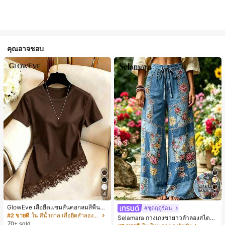
คุณอาจชอบ
4
22
GlowEve เสื้อยืดแขนสั้นคอกลมสีพื้นลำ
#ชุดฤดูร้อน
ลองอเนกประสงค์สำหรับผู้หญิง
#2 ขายดี
ใน สีน้ำตาล เสื้อยืดลำลองพื้นฐาน
Selamara กางเกงขายาวลำลองสไตล์โ
70+ sold
บฮีเมียนสำหรับพักผ่อน สีกากี ผิวสัมผัส