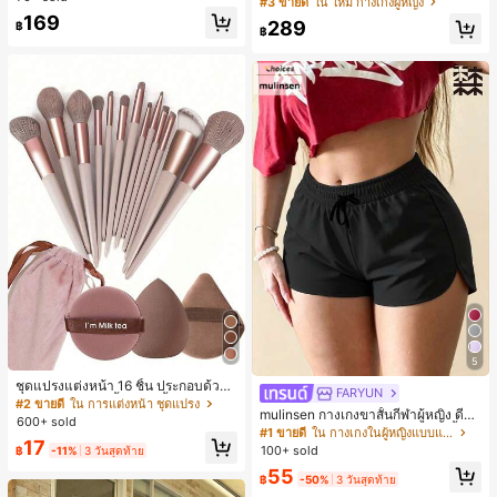
#3 ขายดี
ใน ใหม่ กางเกงผู้หญิง
มีเท็กซ์เจอร์ เอวสูงทรงหลวม เอวยางยืด
169
289
฿
พร้อมเชือกรูด ทรงขาตรงทิ้งตัว ขากว้า
฿
ง สำหรับชายหาด ลำลอง พักผ่อน และเ
ดินทาง
5
ชุดแปรงแต่งหน้า 16 ชิ้น ประกอบด้วยแ
FARYUN
ปรงแต่งหน้า 13 ชิ้น, ฟองน้ำแต่งหน้ารู
#2 ขายดี
ใน การแต่งหน้า ชุดแปรง
mulinsen กางเกงขาสั้นกีฬาผู้หญิง ดีไซ
ปหยดน้ำ 1 ชิ้น, แปรงแป้งรองพื้นกลม 1
600+ sold
น์ปลายเปิด เอวยืดหยุ่น กางเกงขาสั้น
ชิ้น และฟองน้ำแต่งหน้ารูปสามเหลี่ยม
#1 ขายดี
ใน กางเกงในผู้หญิงแบบแอคทีฟ
17
ลำลองกีฬาฤดูร้อน ความยาว 3/4
1 ชิ้น - ชุดคลาสสิก ทำจากขนสังเคราะ
100+ sold
฿
-11%
3 วันสุดท้าย
ห์นุ่มและเป็นมิตรต่อผิว เหมาะสำหรับผู้
55
หญิงและเด็กผู้หญิง เหมาะสำหรับฤดูใบ
฿
-50%
3 วันสุดท้าย
ไม้ร่วงและฤดูหนาว