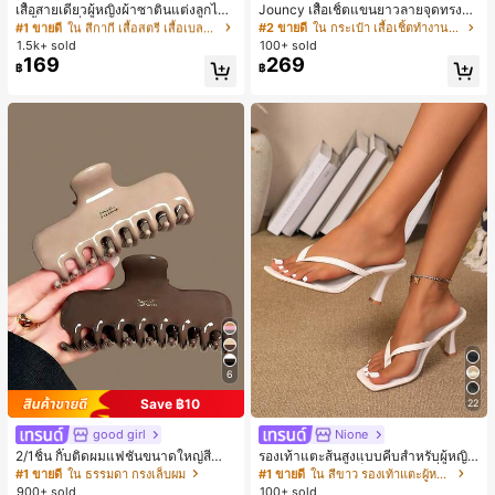
ลูกค้ากลับมาซื้อซ้ำ!
เสื้อสายเดี่ยวผู้หญิงผ้าซาตินแต่งลูกไม้
Jouncy เสื้อเชิ้ตแขนยาวลายจุดทรงหล
- เสื้อสายเดี่ยวฤดูร้อนสีคากีมีรอยผ่าด้า
วมสำหรับผู้หญิง
#1 ขายดี
#1 ขายดี
ใน สีกากี เสื้อสตรี เสื้อเบลาส์ & Tee
ใน สีกากี เสื้อสตรี เสื้อเบลาส์ & Tee
#2 ขายดี
ใน กระเป๋า เสื้อเชิ้ตทำงานมีกระเป๋า
นข้างที่น่าดึงดูดแบบสบายๆ
1.5k+ sold
100+ sold
ลูกค้ากลับมาซื้อซ้ำ!
ลูกค้ากลับมาซื้อซ้ำ!
169
269
#1 ขายดี
ใน สีกากี เสื้อสตรี เสื้อเบลาส์ & Tee
฿
฿
ลูกค้ากลับมาซื้อซ้ำ!
6
Save ฿10
22
good girl
Nione
2/1ชิ้น กิ๊บติดผมแฟชั่นขนาดใหญ่สีน้ำ
รองเท้าแตะส้นสูงแบบคีบสำหรับผู้หญิง
ตาลชานมสำหรับผู้หญิง เหมาะสำหรับก
สไตล์คลาสสิก สีบล็อก สไตล์แฟรี่ฤดูร้อ
#1 ขายดี
ใน ธรรมดา กรงเล็บผม
#1 ขายดี
ใน สีขาว รองเท้าแตะผู้หญิง
ารอาบน้ำ ล้างหน้า และจัดแต่งทรงผม
น ส้นเข็ม รองเท้าแตะแบบคีบ รองเท้าแ
900+ sold
100+ sold