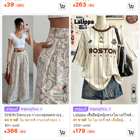
ตะชายหาดแฟชั่นสายไขว้ รองเท้าผู้ห
39
263
฿
-20%
฿
-9%
ญิง สำหรับออฟฟิศ บ้าน กลางแจ้ง ดีไซ
น์หัวเหลี่ยม ชิคและหรูหรา สำหรับเดทไ
นท์
5
19
#ชุดฤดูร้อน
#ชุดฤดูร้อน
SHEIN Elenzya กางเกงคูลอตลายจุดเ
Lalippa เสื้อยืดผู้หญิงทรงโอเวอร์ไซส์ค
อวสูงแบบใหม่สำหรับฤดูใบไม้ผลิ/ฤดูร้อ
วามยาวกลาง คอกลม ไหล่ตก ลายพิมพ์
#4 ขายดี
ใน หลากสี กางเกงลำลอง
#1 ขายดี
ใน โอเวอร์ไซส์ เสื้อยืดผู้หญิง
น, สไตล์หรูหราเหมาะสำหรับใส่ในชีวิต
ตัวอักษรและลายทางแนวตั้ง สไตล์แฟชั่
80+ sold
200+ sold
ประจำวันและทำงาน, ให้ความรู้สึกวินเ
นมินิมอล ของขวัญให้เพื่อน
366
179
฿
-6%
฿
-10%
ทจสำหรับฤดูรับปริญญา, เทศกาลดนตร
ี, การแข่งม้าดาร์บี้, วันประกาศอิสรภาพ