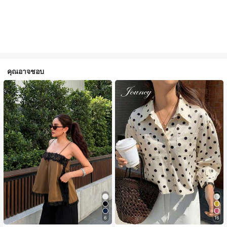
คุณอาจชอบ
6
16
#1 ขายดี
ใน สีกากี เสื้อสตรี เสื้อเบลาส์ & Tee