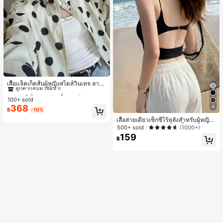
#1 ขายดี
ใน กระเป๋า เสื้อคลุมลำลอง
ลูกค้ากลับมาซื้อซ้ำ!
เสื้อแจ็คเก็ตสั้นผู้หญิงสไตล์วินเทจ ลายจุ
ดขนาดใหญ่ คอตั้ง เอวเข้ารูป แขนพอง
#1 ขายดี
#1 ขายดี
ใน กระเป๋า เสื้อคลุมลำลอง
ใน กระเป๋า เสื้อคลุมลำลอง
ทรงหลวม แฟชั่นอเนกประสงค์ สำหรับใ
100+ sold
ลูกค้ากลับมาซื้อซ้ำ!
ลูกค้ากลับมาซื้อซ้ำ!
ส่ประจำวันและไปเที่ยวพักผ่อน
368
4
#1 ขายดี
ใน กระเป๋า เสื้อคลุมลำลอง
฿
-10%
ลูกค้ากลับมาซื้อซ้ำ!
เสื้อสายเดี่ยวเซ็กซี่ไร้หลังสำหรับผู้หญิง
พร้อมบราแบบมีฟองน้ำ, เสื้อกล้ามแขน
500+ sold
(1000+)
กุด, เสื้อลำลองสีดำสำหรับฤดูร้อน
159
฿