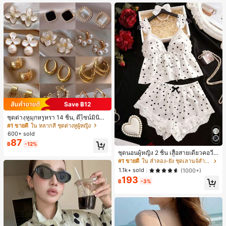
Save ฿12
ชุดต่างหูมุกหรูหรา 14 ชิ้น, ดีไซน์มินิมอ
ลใหม่ที่เป็นเอกลักษณ์ ต่างหูที่สง่างาม
#1 ขายดี
ใน หลากสี ชุดต่างหูผู้หญิง
สำหรับผู้หญิง, ของขวัญสำหรับเธอ
600+ sold
87
฿
-12%
ชุดนอนผู้หญิง 2 ชิ้น เสื้อสายเดี่ยวคอวีลู
กไม้ พร้อมกางเกงขาสั้นแต่งลูกไม้ แต่ง
#1 ขายดี
ใน ลำลอง-ยัง ชุดเลานจ์สำหรับผู้หญิง
โบว์ที่เอว ชุดลำลองผู้หญิงนุ่มสบายน่ารั
1.1k+ sold
(1000+)
ก สไตล์เอสเธติก
193
฿
-3%