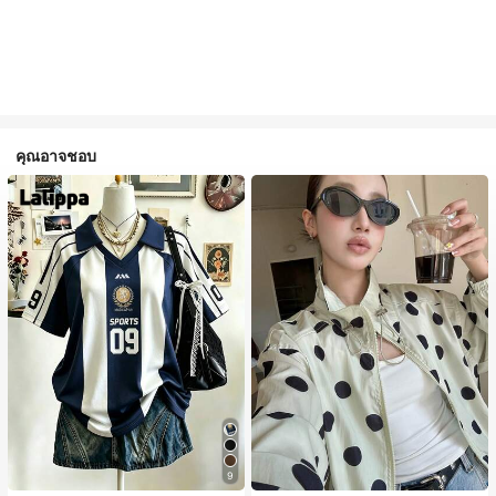
คุณอาจชอบ
9
#1 ขายดี
ใน กระเป๋า เสื้อคลุมลำลอง