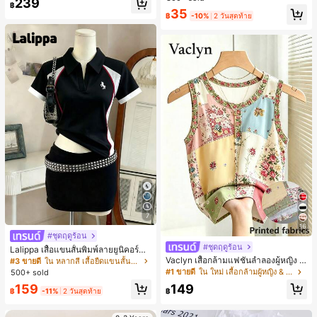
239
สำหรับผู้หญิงและเด็กหญิง สำหรับการเ
฿
#1 ขายดี
ใน โบโฮ ต่างหูผู้หญิง
35
ดินทาง งานแต่งงาน ปาร์ตี้ วันเกิด ของ
฿
-10%
2 วันสุดท้าย
ลูกค้ากลับมาซื้อซ้ำ!
ขวัญคริสต์มาส 2026
7
16
#ชุดฤดูร้อน
#ชุดฤดูร้อน
Lalippa เสื้อแขนสั้นพิมพ์ลายยูนิคอร์นล
ายทางสีตัดกันสำหรับผู้หญิง สไตล์วิทย
Vaclyn เสื้อกล้ามแฟชั่นลำลองผู้หญิง ล
#3 ขายดี
ใน หลากสี เสื้อยืดแขนสั้นเนื้อนุ่มสำหรับใส่ทุกวัน
าลัย
ายแพตช์เวิร์ก แขนกุด คอกลม ติดกระดุ
#1 ขายดี
ใน ใหม่ เสื้อกล้ามผู้หญิง & Camis
500+ sold
ม
159
149
฿
-11%
2 วันสุดท้าย
฿