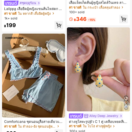
ลูกค้ากลับมาซื้อซ้ำ!
เสื้อแจ็คเก็ตสั้นผู้หญิงสไตล์วินเทจ ลายจุ
#ชุดฤดูร้อน
ดขนาดใหญ่ คอตั้ง เอวเข้ารูป แขนพอง
#1 ขายดี
#1 ขายดี
ใน กระเป๋า เสื้อคลุมลำลอง
ใน กระเป๋า เสื้อคลุมลำลอง
Lalippa เสื้อยืดผู้หญิงแขนสั้นไหล่ตก ค
ทรงหลวม แฟชั่นอเนกประสงค์ สำหรับใ
100+ sold
ลูกค้ากลับมาซื้อซ้ำ!
ลูกค้ากลับมาซื้อซ้ำ!
อวีปกเสื้อ ลายพิมพ์ดิจิทัลลายทาง สไตล์
#1 ขายดี
ใน หลากสี เสื้อยืดผู้หญิง
ส่ประจำวันและไปเที่ยวพักผ่อน
สปอร์ตแฟชั่นมินิมอล ของขวัญสำหรับเ
#1 ขายดี
ใน กระเป๋า เสื้อคลุมลำลอง
346
1k+ sold
฿
-15%
พื่อน
ลูกค้ากลับมาซื้อซ้ำ!
199
฿
Alley Deep Jewelry
#1 ขายดี
ใน โบโฮ ต่างหูผู้หญิง
ลูกค้ากลับมาซื้อซ้ำ!
Comfortcana ชุดนอนเสื้อสายเดี่ยวแต่
ต่างหูโลหะรูปตัว C 1 คู่ เคลือบหยดสีเห
งระบายและกางเกงขาสั้นสำหรับผู้หญิง
ลือง ลายจุดสีน้ำเงิน สไตล์ยุโรปและอเม
#1 ขายดี
ใน ลำลอง-ยัง ชุดนอนผู้หญิง
#1 ขายดี
#1 ขายดี
ใน โบโฮ ต่างหูผู้หญิง
ใน โบโฮ ต่างหูผู้หญิง
ริกัน แฟชั่นส่วนตัว หวานและสง่างาม
300+ sold
ลูกค้ากลับมาซื้อซ้ำ!
ลูกค้ากลับมาซื้อซ้ำ!