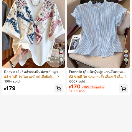
7
12
Resyla เสื้อยืดลำลองพิมพ์ลายปักลูกปัด
Franclia เสื้อเชิ้ตผู้หญิงแขนสั้นคอระบา
รูปโบว์ขนาดใหญ่สำหรับผู้หญิง
ยกระดุมเดี่ยวลายทาง
#3 ขายดี
ใน โอเวอร์ไซส์ เสื้อยืดผู้หญิง
#2 ขายดี
ใน ปลอกคอตั้ง เสื้อสตรี เสื้อเบลาส์ & Tee
100+ sold
600+ sold
170
179
฿
-10%
วันสุดท้าย
฿
โดยประมาณ