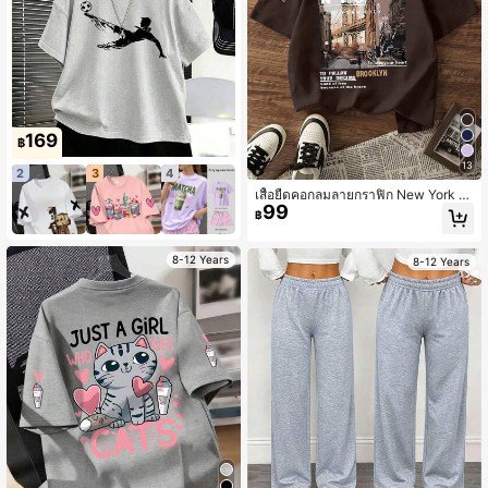
169
฿
13
2
3
4
เสื้อยืดคอกลมลายกราฟิก New York Ci
99
ty สำหรับวัยรุ่นชาย, สบายและทันสมัย
฿
สไตล์ใหม่ลำลอง, ฤดูใบไม้ผลิ/ฤดูร้อน
8-12 Years
8-12 Years