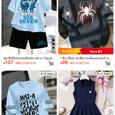
Save ฿3
5
ชุดเสื้อยืดคอกลมพิมพ์ลายตัวการ์ตูนสนุ
1 ชิ้น เสื้อสเวตเชิ้ตแขนสั้นคอกลมสำหรั
137
96
กสนานหมายเลข 67 + กางเกงขาสั้น
บเด็กผู้ชาย พิมพ์ลายแมงมุมและใยแมง
฿
-14%
ล่าสุด 9 ชม
฿
-3%
ล่าสุด 9 ชม
สำหรับเด็กผู้ชาย, ชุดใหม่ฤดูร้อนที่สบา
มุมรูปหัวใจ สวมใส่สบาย สไตล์ลำลองทั
ยสำหรับเด็กผู้ชาย
นสมัยสำหรับฤดูใบไม้ผลิ/ฤดูร้อน สำหรั
บเด็กผู้ชาย/วัยรุ่นชาย
8-12 Years
8-12 Years