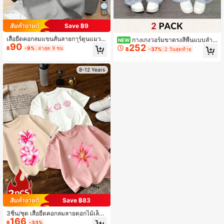
15
Save ฿9
เสื้อยืดคอกลมแขนสั้นลายการ์ตูนแมวแ
กางเกงวอร์มขาตรงสีพื้นแบบลำล
NEW
90
ละหัวใจสำหรับวัยรุ่นหญิง, เสื้อลำลองนุ่
252
องสำหรับเด็กผู้หญิงตัวใหญ่
฿
-9%
ล่าสุด 9 ชม
฿
-37%
2 วันสุดท้าย
มสำหรับฤดูร้อน
8-12 Years
Save ฿83
3ชิ้น/ชุด เสื้อยืดคอกลมลายดอกไม้เล็กๆ
166
สไตล์มินิมอลลำลองสำหรับเด็กผู้หญิง เ
฿
-33%