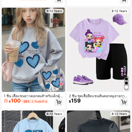
งเรียน, ช้อปปิ้ง, สตรีทแวร์ และวันหยุด
างเกงขาสั้นลายทางสีชมพู ชุดเสื้อผ้าแ
ฟชั่นและสบายสำหรับเด็กผู้หญิงใหม่
8-12 Years
8-12 Years
7
1 ชิ้น เสื้อแขนยาวคอกลมสำหรับเด็กผู้ห
2 ชิ้น ชุดเสื้อยืดแขนสั้นคอกลมลายการ์
100
159
ญิง ลายพิมพ์ดอกไม้แบบวินเทจ สบาย
ตูนน่ารัก 3 สาว + กางเกงขาสั้นเลกกิ้งพิ
฿
-28%
2 วันสุดท้าย
฿
แฟชั่น สไตล์ใหม่สำหรับฤดูใบไม้ร่วง/ฤ
มพ์ลายตัวอักษรหลากสี สำหรับเด็กผู้หญิ
ดูหนาว สำหรับเด็กผู้หญิง/วัยรุ่น/วัยรุ่นห
ง, คอลเลกชันใหม่ฤดูใบไม้ผลิ/ฤดูร้อน
ญิง
8-12 Years
8-12 Years