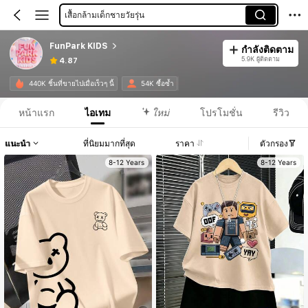
เสื้อกล้ามเด็กชายวัยรุ่น
FunPark KIDS
กำลังติดตาม
5.9K ผู้ติดตาม
4.87
440K ชิ้นที่ขายไปเมื่อเร็วๆ นี้
54K ซื้อซ้ำ
หน้าแรก
ไอเทม
ใหม่
โปรโมชั่น
รีวิว
แนะนำ
ที่นิยมมากที่สุด
ราคา
ตัวกรอง
8-12 Years
8-12 Years