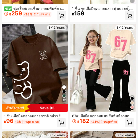
5
ชุดเสื้อสเวตเชิ้ตคอกลมพิมพ์ลายส
1 ชิ้น ชุดเสื้อยืดคอกลมลายฟุตบอลสไต
NEW
259
159
โลแกนดีไซน์มินิมอลและกางเกงลำลอง
ล์กีฬาสำหรับเด็กผู้ชาย + กางเกงขาสั้น
฿
-38%
2 วันสุดท้าย
฿
สำหรับเด็กผู้ชาย 2 ชิ้น แฟชั่นฤดูใบไม้ร่
แฟชั่นใหม่ฤดูร้อน สบาย ชุดกีฬา
วงและฤดูหนาว สวมใส่สบาย ชุดใหม่
8-12 Years
8-12 Years
12
Save ฿3
1 ชิ้น เสื้อยืดคอกลมลายกราฟิกสำหรับเ
67# เสื้อยืดคอกลมแขนสั้นพิมพ์ลายดาว
96
182
ด็กชายวัยรุ่น ลายหมีคู่เท่ๆ (ตา X) ทรงโ
+ กางเกงขากระดิ่งพิมพ์ลายดาว 67# ชุ
฿
-3%
ล่าสุด 9 ชม
฿
-41%
2 วันสุดท้าย
อเวอร์ไซส์ ผ้าเนื้อนุ่มและสบาย เหมาะ
ดลำลองใส่สบายสำหรับฤดูร้อนชุดใหม่
สำหรับสวมใส่ประจำวันในฤดูใบไม้ผลิ/
สำหรับเด็กผู้หญิง
ฤดูร้อน
8-12 Years
8-12 Years