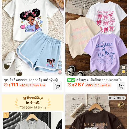
ชุดเสื้อยืดคอกลมลายการ์ตูนเด็กผู้หญิง
3ชิ้น/ชุด เสื้อยืดคอกลมลายสโลแ
NEW
111
287
น่ารัก & โบว์หัวใจ + กางเกงขาสั้น สำห
กนและโบว์สไตล์มินิมอลสำหรับเด็กผู้ห
฿
-30%
2 วันสุดท้าย
฿
-39%
2 วันสุดท้าย
รับเด็กผู้หญิงโต ชุดฤดูร้อนใหม่ สบาย ใ
ญิง เหมาะสำหรับแฟชั่นประจำวันและค
ส่ได้ทุกวัน
วามสบายของเด็กผู้หญิง ชุดใหม่ 3 ชิ้น
สำหรับฤดูร้อน
8-12 Years
ที่ขายดีที่สุด
in ร้านนี้
ผู้ใช้ 500+ ให้ 5 ดาว
1