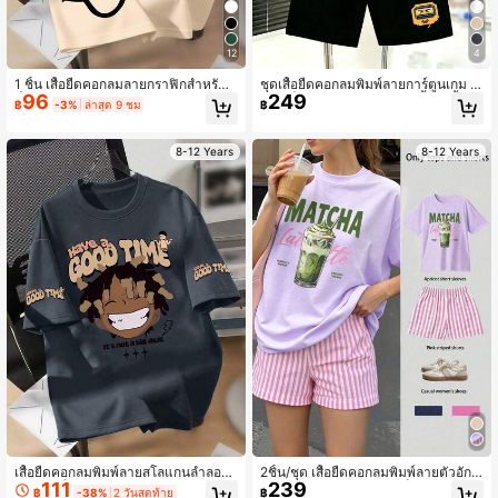
12
4
1 ชิ้น เสื้อยืดคอกลมลายกราฟิกสำหรับเ
ชุดเสื้อยืดคอกลมพิมพ์ลายการ์ตูนเกม ส
96
249
ด็กผู้ชาย ลายหมีคู่ (ตา X) เท่ ทรงโอเวอ
ไตล์เด็กผู้ชายและกางเกงขาสั้น 2 ชิ้น/เ
฿
-3%
ล่าสุด 9 ชม
฿
ร์ไซส์ ผ้าเนื้อนุ่มสบาย เหมาะสำหรับสว
ซ็ต, ชุดแฟชั่นและสบายสำหรับฤดูร้อน,
มใส่ประจำวันในฤดูใบไม้ผลิ/ฤดูร้อน
กลับโรงเรียน, สวมใส่ทุกวัน
8-12 Years
8-12 Years
เสื้อยืดคอกลมพิมพ์ลายสโลแกนลำลอง
2ชิ้น/ชุด เสื้อยืดคอกลมพิมพ์ลายตัวอักษ
111
239
สำหรับเด็กผู้ชาย เหมาะสำหรับใส่ไปโร
ร Matcha Latte สำหรับเด็กผู้หญิง + ก
฿
-38%
2 วันสุดท้าย
฿