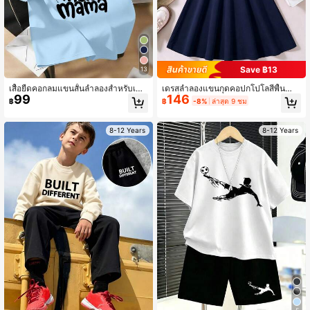
Save ฿13
13
เสื้อยืดคอกลมแขนสั้นลำลองสำหรับเด็ก
เดรสลำลองแขนกุดคอปกโปโลสีพื้นสำห
99
146
ผู้หญิง พิมพ์ลายสโลแกนวันแม่ ฤดูร้อน
รับเด็กผู้หญิง
฿
฿
-8%
ล่าสุด 9 ชม
8-12 Years
8-12 Years