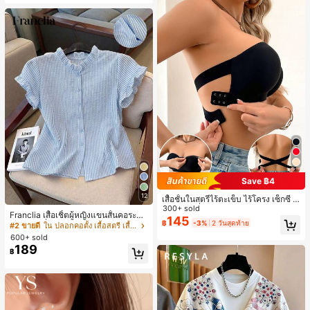
Save ฿4
12
เสื้อชั้นในสตรีไร้ตะเข็บ ไร้โครง เซ็กซี่ ด้
านข้างไม่ลื่น แผ่นรองถอดได้ ลายไขว้ห
300+ sold
Franclia เสื้อเชิ้ตผู้หญิงแขนสั้นคอระบา
ลัง ไร้สาย สบายตลอดวัน
145
฿
-3%
2 วันสุดท้าย
ยกระดุมเดี่ยวลายทาง
#2 ขายดี
ใน ปลอกคอตั้ง เสื้อสตรี เสื้อเบลาส์ & Tee
600+ sold
189
฿