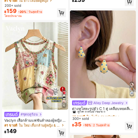
#1 ขายดี
ใน ยาว เสื้อยืดผู้หญิง
฿
ตัวอักษรและลายทางแนวตั้ง สไตล์แฟชั่
200+ sold
นมินิมอล ของขวัญให้เพื่อน
159
฿
-20%
วันสุดท้าย
โดยประมาณ
Alley Deep Jewelry
#1 ขายดี
ใน โบโฮ ต่างหูผู้หญิง
16
ลูกค้ากลับมาซื้อซ้ำ!
ต่างหูโลหะรูปตัว C 1 คู่ เคลือบหยดสีเห
ลือง ลายจุดสีน้ำเงิน สไตล์ยุโรปและอเม
เกือบหมดแล้ว!
#1 ขายดี
#1 ขายดี
ใน โบโฮ ต่างหูผู้หญิง
ใน โบโฮ ต่างหูผู้หญิง
#ชุดฤดูร้อน
ริกัน แฟชั่นส่วนตัว หวานและสง่างาม
300+ sold
ลูกค้ากลับมาซื้อซ้ำ!
ลูกค้ากลับมาซื้อซ้ำ!
Vaclyn เสื้อกล้ามแฟชั่นลำลองผู้หญิง ล
สำหรับผู้หญิงและเด็กหญิง สำหรับการเ
35
ายแพตช์เวิร์ก แขนกุด คอกลม ติดกระดุ
เกือบหมดแล้ว!
เกือบหมดแล้ว!
#1 ขายดี
ใน โบโฮ ต่างหูผู้หญิง
#1 ขายดี
ใน ใหม่ เสื้อกล้ามผู้หญิง & Camis
฿
-10%
2 วันสุดท้าย
ดินทาง งานแต่งงาน ปาร์ตี้ วันเกิด ของ
ม
ลูกค้ากลับมาซื้อซ้ำ!
149
ขวัญคริสต์มาส 2026
฿
เกือบหมดแล้ว!