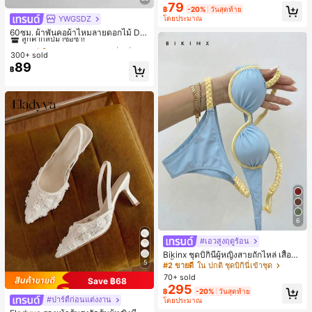
ยออกแบบ, พิมพ์ตัวอักษร & ตัวเลข สีน้ำ
79
฿
-20%
วันสุดท้าย
เงิน แฟชั่น & อเนกประสงค์ เสื้อยืด, สตรี
YWGSDZ
โดยประมาณ
#1 ขายดี
ใน สีเบจ ผ้าพันคอทรงสี่เหลี่ยมและผ้าพันคอสำหรับผู้
ทแวร์ถ่ายภาพ, สไตล์สตรีท, เทศกาล, เ
ลูกค้ากลับมาซื้อซ้ำ!
60ซม. ผ้าพันคอผ้าไหมลายดอกไม้ Dit
สื้อยืดสำหรับผู้หญิง
sy สีเบจ, เครื่องประดับใหม่สำหรับผู้หญิ
#1 ขายดี
#1 ขายดี
ใน สีเบจ ผ้าพันคอทรงสี่เหลี่ยมและผ้าพันคอสำหรับผู้
ใน สีเบจ ผ้าพันคอทรงสี่เหลี่ยมและผ้าพันคอสำหรับผู้
งฤดูใบไม้ผลิ/ฤดูใบไม้ร่วง, ผ้าพันคอผืน
300+ sold
ลูกค้ากลับมาซื้อซ้ำ!
ลูกค้ากลับมาซื้อซ้ำ!
บางอเนกประสงค์หรูหรา
89
#1 ขายดี
ใน สีเบจ ผ้าพันคอทรงสี่เหลี่ยมและผ้าพันคอสำหรับผู้
฿
ลูกค้ากลับมาซื้อซ้ำ!
6
#เอวสูงฤดูร้อน
Bikinx ชุดบิกินี่ผู้หญิงสายถักไหล่ เสื้อว่า
5
ยน้ำวันพีซมีโครงพร้อมสายผูกหลังสีตัด
#2 ขายดี
ใน ปกติ ชุดบิกินี่เข้าชุด
กัน สำหรับเที่ยวพักผ่อน ชายหาด ฤดูร้อ
70+ sold
Save ฿68
น
295
฿
-20%
วันสุดท้าย
#ปาร์ตี้ก่อนแต่งงาน
โดยประมาณ