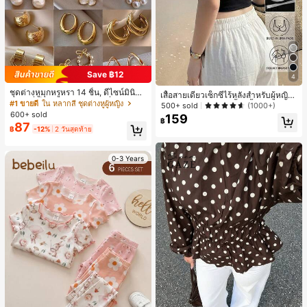
Save ฿12
4
ชุดต่างหูมุกหรูหรา 14 ชิ้น, ดีไซน์มินิมอ
เสื้อสายเดี่ยวเซ็กซี่ไร้หลังสำหรับผู้หญิง
ลใหม่ที่เป็นเอกลักษณ์ ต่างหูที่สง่างาม
#1 ขายดี
ใน หลากสี ชุดต่างหูผู้หญิง
พร้อมบราแบบมีฟองน้ำ, เสื้อกล้ามแขน
500+ sold
(1000+)
สำหรับผู้หญิง, ของขวัญสำหรับเธอ
กุด, เสื้อลำลองสีดำสำหรับฤดูร้อน
600+ sold
159
฿
87
฿
-12%
2 วันสุดท้าย
0-3 Years