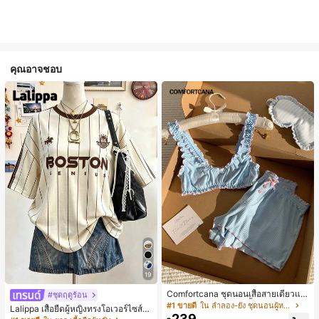
คุณอาจชอบ
19
Comfortcana ชุดนอนเสื้อสายเดี่ยวแต่
#ชุดฤดูร้อน
งระบายและกางเกงขาสั้นสำหรับผู้หญิง
#1 ขายดี
ใน ลำลอง-ยัง ชุดนอนผู้หญิง
Lalippa เสื้อยืดผู้หญิงทรงโอเวอร์ไซส์ค
239
วามยาวกลาง คอกลม ไหล่ตก ลายพิมพ์