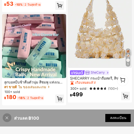
Max, 14 Pro Max, เคสโทรศัพท์สไตล์เ
53
กาหลีและน่าสนใจ, เข้ากันได้กับ 11/12/
฿
-10%
2 วันสุดท้าย
13/14/15/16 Pro Max Plus, ดีไซน์หรู
หราเหมาะสำหรับทั้งชายและหญิง, ของ
ขวัญในอุดมคติสำหรับคริสต์มาส, วันว
าเลนไทน์, อีสเตอร์, ฤดูแต่งงานและวันเ
กิดสำหรับแฟนสาว
5
SheCarry
#1 ขายดี
ใน บรรยากาศฤดูร้อน กระเป๋าหูหิ้วด้านบนผู้หญิง
1
เกือบหมดแล้ว!
SHECARRY กระเป๋าถือสตรี, สีขาว, แฟ
1
ลูกบอลบีบช้าคืนตัวนุ่ม สีชมพู แท่งเนย
ชั่น, สง่างาม, วันหยุด, งานปาร์ตี้
#1 ขายดี
#1 ขายดี
ใน บรรยากาศฤดูร้อน กระเป๋าหูหิ้วด้านบนผู้หญิง
ใน บรรยากาศฤดูร้อน กระเป๋าหูหิ้วด้านบนผู้หญิง
บีบคลายเครียด นุ่มยืดหยุ่น ของเล่นบีบ
#1 ขายดี
ใน ของเล่นและเกม
เกือบหมดแล้ว!
เกือบหมดแล้ว!
300+ sold
(100+)
4 ออนซ์ ของเล่นเกลือ เหมาะสำหรับขอ
100+ sold
499
#1 ขายดี
ใน บรรยากาศฤดูร้อน กระเป๋าหูหิ้วด้านบนผู้หญิง
งขวัญวันหยุด ของขวัญสนุกและน่ารัก
฿
180
฿
-18%
2 วันสุดท้าย
ของขวัญวันเกิด ของขวัญอีสเตอร์ ของ
เกือบหมดแล้ว!
ขวัญฮาโลวีน ของขวัญคริสต์มาส ของข
วัญปาร์ตี้ สกวิชชี่ ของเล่นสกวิชชี่ ของเ
ล่นคลายเครียดสกวิชชี่ สกวิชชี่เกี๊ยว ขอ
งเล่นสำหรับผู้ใหญ่ ผู้หญิง สกวิชชี่กรอบ
ส่วนลด ฿100
ลงทะเบียน
สกวิชชี่เนยกรอบ บีบ ลูกบอลสลัชชี่