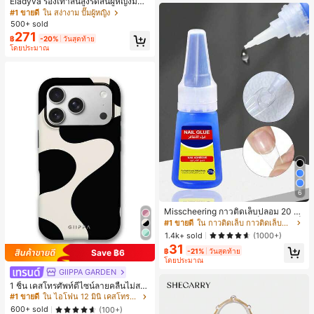
Eladyva รองเท้าส้นสูงรัดส้นผู้หญิงมีดอ
กไม้ประดับตาข่ายเสริมและสามารถสว
#1 ขายดี
ใน สง่างาม ปั๊มผู้หญิง
มได้สองแบบ ส้นสูง 7 ซม. รูปแบบโรมัน
500+ sold
หรูหรา ส้นเข็ม ลุคเทพนิยาย
271
฿
-20%
วันสุดท้าย
โดยประมาณ
6
Misscheering กาวติดเล็บปลอม 20 กรั
ม แรงยึดสูง เจลสติกเกอร์เล็บนุ่ม แห้งเร็
#1 ขายดี
ใน กาวติดเล็บ กาวติดเล็บและสารยึดติด
ว เหมาะสำหรับผู้เริ่มต้นทำเล็บ ติดทนน
1.4k+ sold
(1000+)
าน
31
฿
-21%
วันสุดท้าย
Save ฿6
โดยประมาณ
GIIPPA GARDEN
1 ชิ้น เคสโทรศัพท์ดีไซน์ลายคลื่นไม่สม
มาตรสำหรับ Phone 17 Pro Max, เหม
#1 ขายดี
ใน ไอโฟน 12 มินิ เคสโทรศัพท์แฟชั่น
าะสำหรับ Phone 16 Pro Max, 15 Pro
600+ sold
(100+)