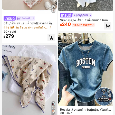
#ชุดฤดูร้อน
Bebeilu
Siren Gaze เสื้อเบลาส์แขนยาวรัดเอว
6ชิ้น/เซ็ต ชุดนอนเด็กผู้หญิงลายการ์ตูน
240
ลายจุดสีน้ำตาลใหม่สำหรับฤดูใบไม้ร่ว
฿
-14%
2 วันสุดท้าย
หมีและดอกไม้ คอกลม แขนสั้น กางเกง
งสำหรับผู้หญิง
#1 ขายดี
ใน สีชมพู ชุดนอนเด็กผู้หญิง
ขาสั้น ขอบระบาย สวมใส่สบาย
90+ sold
279
฿
23
Resyla เสื้อนอกสำหรับผู้หญิง, สไตล์ให
ม่ฤดูร้อน, กีฬากลางแจ้งแบบสบายๆ, ลา
80+ sold
23