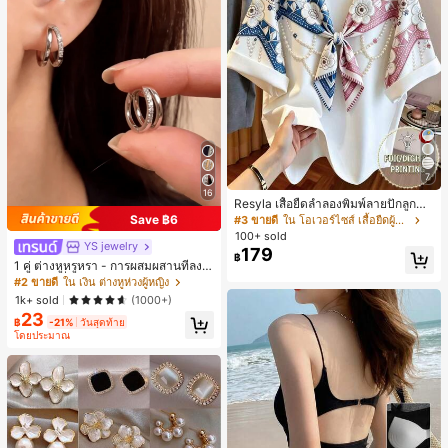
7
16
Resyla เสื้อยืดลำลองพิมพ์ลายปักลูกปัด
รูปโบว์ขนาดใหญ่สำหรับผู้หญิง
Save ฿6
#3 ขายดี
ใน โอเวอร์ไซส์ เสื้อยืดผู้หญิง
100+ sold
YS jewelry
179
฿
1 คู่ ต่างหูหรูหรา - การผสมผสานที่ลงตั
วของแฟชั่นและความซับซ้อน, ดีไซน์ส
#2 ขายดี
ใน เงิน ต่างหูห่วงผู้หญิง
องชั้น, เหมาะสำหรับสุภาพสตรีและนักเ
1k+ sold
(1000+)
รียน, ต่างหูทองแดงฝังไมโคร
23
฿
-21%
วันสุดท้าย
โดยประมาณ