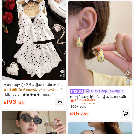
ชุดนอนผู้หญิง 2 ชิ้น เสื้อสายเดี่ยวคอวีลู
กไม้ พร้อมกางเกงขาสั้นแต่งลูกไม้ แต่ง
#1 ขายดี
ใน ลำลอง-ยัง ชุดเลานจ์สำหรับผู้หญิง
Alley Deep Jewelry
#1 ขายดี
ใน โบโฮ ต่างหูผู้หญิง
โบว์ที่เอว ชุดลำลองผู้หญิงนุ่มสบายน่ารั
1.1k+ sold
(1000+)
เกือบหมดแล้ว!
ต่างหูโลหะรูปตัว C 1 คู่ เคลือบหยดสีเห
ก สไตล์เอสเธติก
ลือง ลายจุดสีน้ำเงิน สไตล์ยุโรปและอเม
193
ลูกค้ากลับมาซื้อซ้ำ!
#1 ขายดี
#1 ขายดี
ใน โบโฮ ต่างหูผู้หญิง
ใน โบโฮ ต่างหูผู้หญิง
฿
-3%
ริกัน แฟชั่นส่วนตัว หวานและสง่างาม
300+ sold
เกือบหมดแล้ว!
เกือบหมดแล้ว!
สำหรับผู้หญิงและเด็กหญิง สำหรับการเ
ลูกค้ากลับมาซื้อซ้ำ!
ลูกค้ากลับมาซื้อซ้ำ!
#1 ขายดี
ใน โบโฮ ต่างหูผู้หญิง
35
ดินทาง งานแต่งงาน ปาร์ตี้ วันเกิด ของ
฿
-10%
เกือบหมดแล้ว!
ขวัญคริสต์มาส 2026
ลูกค้ากลับมาซื้อซ้ำ!