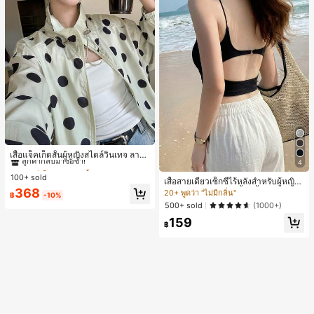
#1 ขายดี
ใน กระเป๋า เสื้อคลุมลำลอง
ลูกค้ากลับมาซื้อซ้ำ!
เสื้อแจ็คเก็ตสั้นผู้หญิงสไตล์วินเทจ ลายจุ
4
ดขนาดใหญ่ คอตั้ง เอวเข้ารูป แขนพอง
#1 ขายดี
#1 ขายดี
ใน กระเป๋า เสื้อคลุมลำลอง
ใน กระเป๋า เสื้อคลุมลำลอง
ทรงหลวม แฟชั่นอเนกประสงค์ สำหรับใ
100+ sold
ลูกค้ากลับมาซื้อซ้ำ!
ลูกค้ากลับมาซื้อซ้ำ!
เสื้อสายเดี่ยวเซ็กซี่ไร้หลังสำหรับผู้หญิง
ส่ประจำวันและไปเที่ยวพักผ่อน
#1 ขายดี
ใน กระเป๋า เสื้อคลุมลำลอง
พร้อมบราแบบมีฟองน้ำ, เสื้อกล้ามแขน
368
20+ พูดว่า "ไม่มีกลิ่น"
฿
-10%
กุด, เสื้อลำลองสีดำสำหรับฤดูร้อน
ลูกค้ากลับมาซื้อซ้ำ!
500+ sold
(1000+)
159
฿