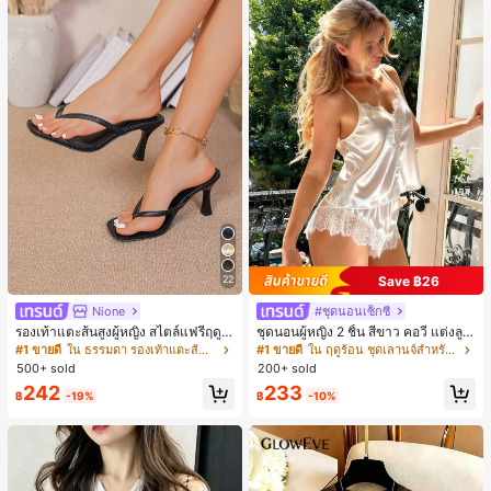
Save ฿26
22
Nione
#ชุดนอนเซ็กซี่
รองเท้าแตะส้นสูงผู้หญิง สไตล์แฟรี่ฤดูร้
ชุดนอนผู้หญิง 2 ชิ้น สีขาว คอวี แต่งลูก
อน ส้นบาง แบบคีบ แต่งสายคาดผม รอ
ไม้แบบแพตช์เวิร์ก ชุดนอนใส่ในบ้าน
#1 ขายดี
ใน ธรรมดา รองเท้าแตะส้นสูงผู้หญิง
#1 ขายดี
ใน ฤดูร้อน ชุดเลานจ์สำหรับผู้หญิง
งเท้าแตะชายหาดสำหรับเที่ยวพักผ่อน
สำหรับเธอ
500+ sold
200+ sold
แฟชั่นสายไขว้ สำหรับเดทไนท์
242
233
฿
-19%
฿
-10%