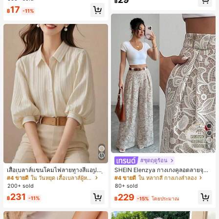
฿
ชิ้น และฟองน้ำแต่งหน้ารูปสามเหลี่ยม
17
1 ชิ้น - ชุดคลาสสิก ทำจากขนสังเคราะ
฿
-11%
ห์นุ่มและเป็นมิตรต่อผิว เหมาะสำหรับผู้
หญิงและเด็กผู้หญิง เหมาะสำหรับฤดูใบ
ไม้ร่วงและฤดูหนาว
5
#ชุดฤดูร้อน
เสื้อเบลาส์แขนโคมไฟลายทางสีแอปริค
SHEIN Elenzya กางเกงคูลอตลายจุดเ
อตที่หรูหราสำหรับผู้หญิง, เสื้อแขนสั้นที่
อวสูงแบบใหม่สำหรับฤดูใบไม้ผลิ/ฤดูร้อ
#4 ขายดี
ใน วันหยุด เสื้อเบลาส์ผู้หญิง
#4 ขายดี
ใน หลากสี กางเกงลำลอง
ใช้ได้หลากหลายสำหรับการเดินทาง, ตั
น, สไตล์หรูหราเหมาะสำหรับใส่ในชีวิต
200+ sold
80+ sold
ดแบบสุ่มสำหรับฤดูร้อน
ประจำวันและทำงาน, ให้ความรู้สึกวินเ
231
229
ทจสำหรับฤดูรับปริญญา, เทศกาลดนตร
฿
-11%
฿
-15%
โดยประมาณ
ี, การแข่งม้าดาร์บี้, วันประกาศอิสรภาพ