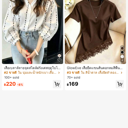
4
เสื้อเบลาส์ลายจุดสไตล์ฝรั่งเศสฤดูใบไม้
GlowEve เสื้อยืดแขนสั้นคอกลมสีพื้นลำ
ร่วง, ทรงเข้ารูป, แขนยาวคอวี, สไตล์ให
ลองอเนกประสงค์สำหรับผู้หญิง
#2 ขายดี
ใน นุ่มและน้ำหนักเบา เสื้อสตรี เสื้อเบลาส์ & Tee
#3 ขายดี
ใน สีน้ำตาล เสื้อยืดลำลองพื้นฐาน
ม่ฤดูใบไม้ผลิ, ป้องกันแสงแดด, ใส่ไป
100+ sold
70+ sold
ทำงานและลำลอง สีขาว
220
169
฿
-8%
฿