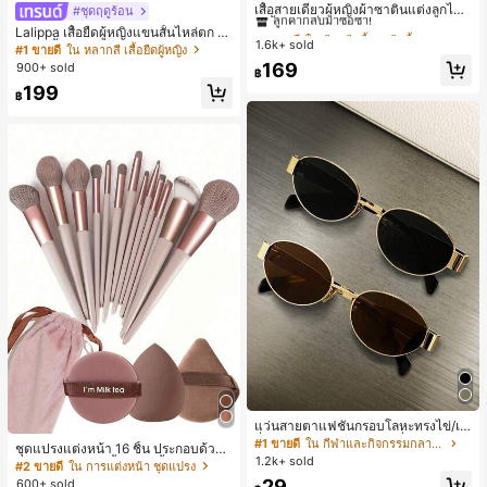
ลูกค้ากลับมาซื้อซ้ำ!
เสื้อสายเดี่ยวผู้หญิงผ้าซาตินแต่งลูกไม้
#ชุดฤดูร้อน
- เสื้อสายเดี่ยวฤดูร้อนสีคากีมีรอยผ่าด้า
#1 ขายดี
#1 ขายดี
ใน สีกากี เสื้อสตรี เสื้อเบลาส์ & Tee
ใน สีกากี เสื้อสตรี เสื้อเบลาส์ & Tee
Lalippa เสื้อยืดผู้หญิงแขนสั้นไหล่ตก ค
นข้างที่น่าดึงดูดแบบสบายๆ
1.6k+ sold
ลูกค้ากลับมาซื้อซ้ำ!
ลูกค้ากลับมาซื้อซ้ำ!
อวีปกเสื้อ ลายพิมพ์ดิจิทัลลายทาง สไตล์
#1 ขายดี
ใน หลากสี เสื้อยืดผู้หญิง
สปอร์ตแฟชั่นมินิมอล ของขวัญสำหรับเ
#1 ขายดี
ใน สีกากี เสื้อสตรี เสื้อเบลาส์ & Tee
169
900+ sold
฿
พื่อน
ลูกค้ากลับมาซื้อซ้ำ!
199
฿
แว่นสายตาแฟชั่นกรอบโลหะทรงไข่/เห
ลี่ยมสำหรับผู้หญิง (กรอบครึ่ง), เหมาะ
#1 ขายดี
ใน กีฬาและกิจกรรมกลางแจ้ง
ชุดแปรงแต่งหน้า 16 ชิ้น ประกอบด้วยแ
สำหรับใส่ในชีวิตประจำวันและกิจกรรม
1.2k+ sold
ปรงแต่งหน้า 13 ชิ้น, ฟองน้ำแต่งหน้ารู
#2 ขายดี
ใน การแต่งหน้า ชุดแปรง
กลางแจ้ง
ปหยดน้ำ 1 ชิ้น, แปรงแป้งรองพื้นกลม 1
29
600+ sold