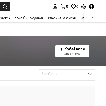
0
0
 select.
รองเท้า
กางเกงในและชุดนอน
สุขภาพและความงาม
บ้านและที่อยู่อาศัย
กำลังติดตาม
310 ผู้ติดตาม