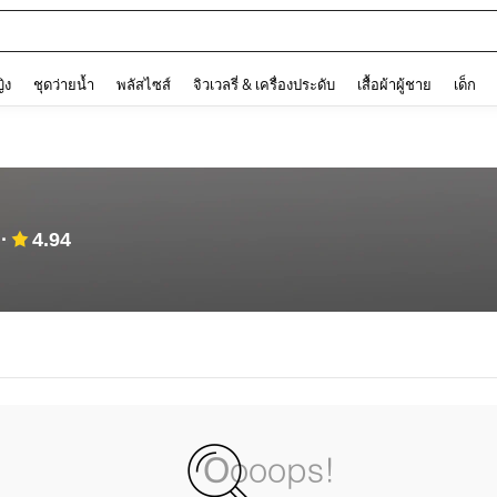
and down arrow keys to navigate search การค้นหาล่าสุด and ค้นหา. Press Enter to
ญิง
ชุดว่ายน้ำ
พลัสไซส์
จิวเวลรี่ & เครื่องประดับ
เสื้อผ้าผู้ชาย
เด็ก
4.94