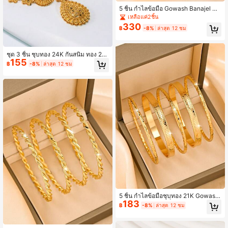
5 ชิ้น กำไลข้อมือ Gowash Banajel ชุบ
ทอง 21K กันสนิม ทางเลือกทอง 21K ขอ
เหลือแค่2ชิ้น
งขวัญเครื่องประดับงานแต่งงานซาอุดีอ
330
฿
-8%
ล่าสุด 12 ชม
าระเบียดูไบ
ชุด 3 ชิ้น ชุบทอง 24K กันสนิม ทอง 24
155
K ทางเลือก ดูไบ เจ้าสาว งานแต่งงาน
฿
-8%
ล่าสุด 12 ชม
ของขวัญที่สมบูรณ์แบบ ดอกไม้กลวง สร้
อยคอหยดน้ำ ต่างหู
5 ชิ้น กำไลข้อมือชุบทอง 21K Gowash,
183
ทอง 21K ทางเลือกที่ทนต่อสนิม สไตล์อ
฿
-8%
ล่าสุด 12 ชม
าหรับ ดูไบ เครื่องประดับงานแต่งงาน ง
านปาร์ตี้ ของขวัญสำหรับผู้หญิงซาอุดี