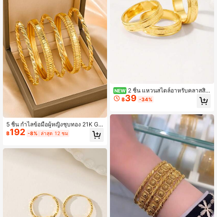
2 ชิ้น แหวนสไตล์อาหรับคลาสสิก
NEW
39
ชุบทอง 21K ผิวด้าน เงา ขัดเงา กรอบซ้
฿
-34%
อนได้ สำหรับผู้หญิง เหมาะสำหรับเทศก
าล งานแต่งงาน และงานปาร์ตี้
5 ชิ้น กำไลข้อมือผู้หญิงชุบทอง 21K Go
192
wash Banajel ทนสนิม ทางเลือกทอง 2
฿
-8%
ล่าสุด 12 ชม
1K เครื่องประดับผู้หญิงซาอุดีอาระเบีย
ดูไบ เจ้าสาว งานแต่งงาน งานปาร์ตี้ ข
องขวัญ