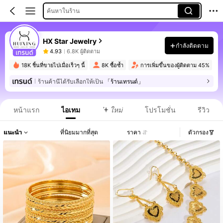
ค้นหาในร้าน
HX Star Jewelry
กำลังติดตาม
4.93
6.8K ผู้ติดตาม
18K ชิ้นที่ขายไปเมื่อเร็วๆ นี้
8K ซื้อซ้ำ
การเพิ่มขึ้นของผู้ติดตาม 45%
ร้านค้านี้ได้รับเลือกให้เป็น
「ร้านเทรนด์」
หน้าแรก
ไอเทม
ใหม่
โปรโมชั่น
รีวิว
แนะนำ
ที่นิยมมากที่สุด
ราคา
ตัวกรอง