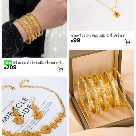
ชุดเครื่องประดับผู้หญิง 3 ชิ้น/เซ็ต ต่างหู
99
และสร้อยคอชุบทอง 24K ลายดอกไม้ ป
฿
ระดับด้วยพลอยสีแดง กันสนิม หรูหรา เ
หมาะสำหรับสวมใส่ประจำวันและเป็นข
องขวัญในโอกาสพิเศษ
5ชิ้น/ชุด กำไลข้อมือสไตล์อาหรับ
NEW
209
คลาสสิก ชุบทอง 21K ลายใบไม้แกะสลั
฿
ก เชือกบิดซ้อนกันได้ สำหรับสวมใส่ประ
จำวันและงานฉลองของผู้หญิง