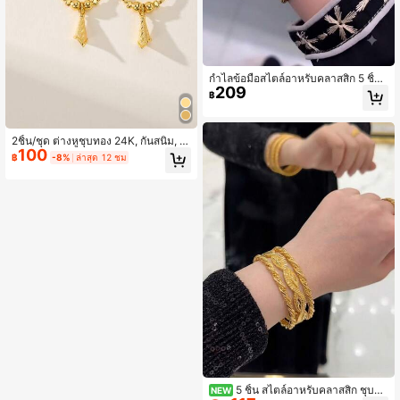
กำไลข้อมือสไตล์อาหรับคลาสสิก 5 ชิ้น
209
ชุบทอง 21K ลายเรขาคณิตฉลุและบิดเก
฿
ลียว แบบซ้อนได้ สำหรับผู้หญิง ใส่ไปงา
นปาร์ตี้และงานกลางคืน
2ชิ้น/ชุด ต่างหูชุบทอง 24K, กันสนิม, ท
100
างเลือกทอง 24K, ต่างหูระฆังลูกปัดแกะ
฿
-8%
ล่าสุด 12 ชม
สลัก, สไตล์ซาอุดีอาระเบียดูไบ, เครื่องป
ระดับงานแต่งงานและงานปาร์ตี้ ของข
วัญ
5 ชิ้น สไตล์อาหรับคลาสสิก ชุบทอ
NEW