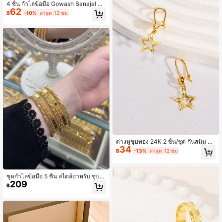
4 ชิ้น กำไลข้อมือ Gowash Banajel ชุบ
62
ทอง 21K, ทางเลือกทอง 21K กันสนิม, ข
฿
-10%
ล่าสุด 12 ชม
องขวัญที่สมบูรณ์แบบสำหรับเจ้าสาวงา
นแต่งงานในดูไบ, ดีไซน์บิด
ต่างหูชุบทอง 24K 2 ชิ้น/ชุด กันสนิม ทอ
34
ง 24K ทางเลือก ลายดาวกลวงสลัก สไต
฿
-13%
ล่าสุด 12 ชม
ล์ซาอุดีอาระเบียดูไบ เครื่องประดับหรูห
ราของขวัญสำหรับงานแต่งงานและงา
นปาร์ตี้
ชุดกำไลข้อมือ 5 ชิ้น สไตล์อาหรับ ชุบท
209
อง 22k ลายเชือกและแผ่นเรียบขัดเงา
฿
สำหรับผู้หญิง ใส่ได้ทุกวันและในโอกาส
พิเศษ