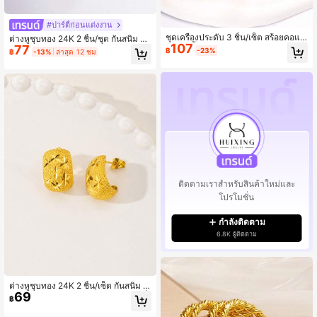
#ปาร์ตี้ก่อนแต่งงาน
ชุดเครื่องประดับ 3 ชิ้น/เซ็ต สร้อยคอแล
ต่างหูชุบทอง 24K 2 ชิ้น/ชุด กันสนิม ทอ
107
ะต่างหูจี้ดอกไม้และหัวใจชุบทอง 24K วิ
77
งทางเลือก 24K ดีไซน์ดอกไม้กลวงประ
฿
-23%
฿
-13%
ล่าสุด 12 ชม
นเทจสีเทอร์ควอยซ์ เหมาะสำหรับผู้หญิง
ดับ CZ สไตล์ซาอุดี ดูไบ เครื่องประดับห
ใส่ในงานแต่งงาน งานปาร์ตี้ และการส
รูสำหรับงานแต่งงาน ปาร์ตี้ และของขวั
วมใส่ประจำวัน
ญ
ติดตามเราสำหรับสินค้าใหม่และ
โปรโมชั่น
กำลังติดตาม
6.8K ผู้ติดตาม
ต่างหูชุบทอง 24K 2 ชิ้น/เซ็ต กันสนิม ท
69
อง 24K ทางเลือก ลายดาวตัดเพชรมีเท็
฿
กซ์เจอร์ สไตล์ตะวันออกกลาง เครื่องปร
ะดับเงางามสำหรับเป็นของขวัญ