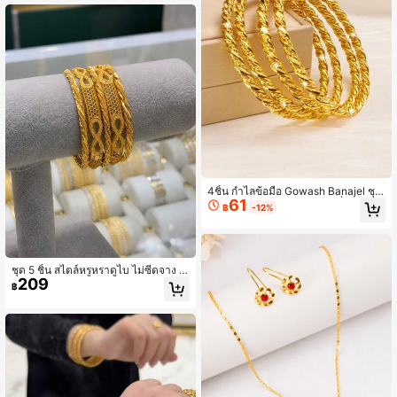
4ชิ้น กำไลข้อมือ Gowash Banajel ชุบ
61
ทอง 21K, ทางเลือกทอง 21K ที่ทนต่อสนิ
฿
-12%
ม, ของขวัญแต่งงานที่สมบูรณ์แบบสำห
รับเจ้าสาวดูไบ, ดีไซน์บิด
ชุด 5 ชิ้น สไตล์หรูหราดูไบ ไม่ซีดจาง ชุ
209
บทอง 21K ลายเลข 8 ตาข่ายโปร่ง กำไ
฿
ลข้อมือผู้หญิง เครื่องประดับงานปาร์ตี้ ข
องขวัญ