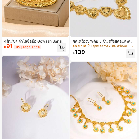
4ชิ้น/ชุด กำไลข้อมือ Gowash Banajel
ชุดเครื่องประดับ 3 ชิ้น สร้อยคอและต่าง
91
ชุบทอง 21K กันสนิม ทอง 21K ทางเลือก
หูห้อยรูปหัวใจ ลายฉลุโปร่งพื้นผิวลายเส้
#5 ขายดี
ใน ชุบทอง 24K ชุดเครื่องประดับสตรี
฿
-8%
ล่าสุด 12 ชม
เครื่องประดับงานแต่งงานซาอุดีอาระเบี
น ชุบทอง 24K สไตล์โรแมนติก สำหรับ
139
฿
ยดูไบ ผิวด้าน
ผู้หญิง สำหรับงานแต่งงานและงานปาร์
ตี้