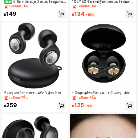
6 ชิ้น แผ่นรองเป้าแบบไร้รอยต่อ
102/150 ชิ้น เทปพันแผลแบบไร้รอยต่อ,
NEW
สำหรับกางเกงเลกกิ้งและชุดว่ายน้ำ, แผ่
เทปกระชับกล้ามเนื้อระบายอากาศได้ 8
เหลือแค่5ชิ้น
เหลือแค่6ชิ้น
นป้องกันซิลิโคนสำหรับชุดว่ายน้ำและก
สี สำหรับใช้ในกีฬาประจำวันต่างๆ ผลิต
134
149
างเกงโยคะ
ภัณฑ์นี้ไม่เหมาะสำหรับการใช้ในบริเว
฿
-10%
฿
ณปาก
ที่อุดหูลดเสียงรบกวน 45dB สำหรับการ
ปลั๊กอุดหูสำหรับนอน - ปลั๊กอุดหู, ปลั๊กอุ
นอนหลับ - ที่อุดหูซิลิโคนใช้ซ้ำได้พร้อม
ดหูแฟชั่น, ปลั๊กอุดหูที่ใช้ซ้ำได้, เหมาะ
เหลือแค่7ชิ้น
เหลือแค่3ชิ้น
6 ปลายหูและกล่องเดินทาง, ออกแบบนุ่
สำหรับการนอน, การทำงาน, การเดินท
125
259
มสบาย, เหมาะสำหรับคอนเสิร์ต, การกร
าง, ฯลฯ, มาพร้อมกับกล่องเก็บและ 6 ปล
฿
-3%
฿
น, การเดินทาง, การศึกษา, การป้องกันเ
ายปลั๊กอุดหู
สียงคอนเสิร์ต, กล่องเก็บขนาดกะทัดรัด,
ที่อุดหูทนทาน