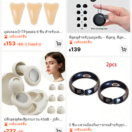
แผ่นรองเป้าไร้รอยต่อ 6 ชิ้น สำหรับเลก
กิ้งและชุดว่ายน้ำ ซิลิโคนป้องกันสำหรับ
เหลือแค่5ชิ้น
ที่อุดหูสำหรับนอนหลับ - ที่อุดหู, ที่อุดหูส
ชุดว่ายน้ำและกางเกงโยคะ
ไตล์, ที่อุดหูที่ใช้ซ้ำได้, เหมาะสำหรับกา
เหลือแค่5ชิ้น
153
฿
-9%
3 วันสุดท้าย
รนอนหลับ, การทำงาน, การเดินทาง ฯล
139
ฯ, มาพร้อมกล่องเก็บและ 6 ปลายหู
฿
ปลั๊กอุดหูตัดเสียงรบกวน 45dB - ปลั๊กอุ
ดหูซิลิโคนใช้ซ้ำได้พร้อม 6 หัวปลั๊กและ
เหลือแค่4ชิ้น
2 ชิ้น แหวนป้องกันการกรนสำหรับทุกเพ
กล่องพกพา, ออกแบบนุ่มสบายสำหรับค
ศ - แหวนบำบัดแม่เหล็กคู่ แหวนนิ้วปรั
เหลือแค่4ชิ้น
232
อนเสิร์ต, การกรน, การเดินทาง, การเรีย
฿
-3%