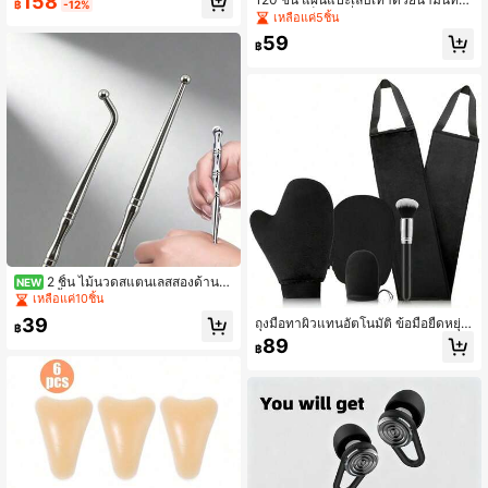
158
฿
-12%
ด้ 8 สี สำหรับการใช้งานกีฬาประจำวัน
รี สำหรับเล็บเท้าที่เปราะบาง เหลือง หน
เหลือแค่5ชิ้น
ต่างๆ ไม่เหมาะสำหรับการใช้ในบริเวณ
าขึ้น เปลี่ยนสี และแตกหัก สามารถสวม
ปาก
59
ใส่กับรองเท้าได้โดยไม่เห็น เป็นมิตรกับ
฿
ผิว กาวติดทนนาน ปกป้องเท้าทุกวัน เล็
บแข็งแรง
2 ชิ้น ไม้นวดสแตนเลสสองด้านพ
NEW
ร้อมหัวนิ้วและหัวโค้ง เหมาะสำหรับดวง
เหลือแค่10ชิ้น
ตา ใบหน้า เท้า แขน หลัง คอ - เครื่องมื
39
ถุงมือทาผิวแทนอัตโนมัติ ข้อมือยืดหยุ่น
อบำบัดกดจุดผ่อนคลายร่างกายทั้งหมด
฿
ถุงมือทาผิวแทนอัตโนมัติ ไมโครไฟเบอ
เพื่อบรรเทาความตึงเครียดของกล้ามเนื้
89
฿
ร์ อุปกรณ์ทาโลชั่นผิวแทน ถุงมือทาผิวแ
อ ปากกานวดจุดกระตุ้นแบบแมนนวล ค
ทนอัตโนมัติ ไร้รอยต่อ ใช้ได้กับสเปรย์โ
ริสต์มาส
ฟมและโลชั่นผิวแทนธรรมชาติ