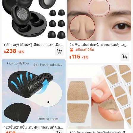
ปลั๊กอุดหูซิลิโคนพรีเมียม ออกแบบเพื่อค
24 ชิ้น แผ่นแปะหน้าผากนอนหลับแบบ
วามสบายและใช้ซ้ำได้ มี 4 ขนาด (XS/
ติดเอง - แถบยืดหยุ่นบนใบหน้าที่ใช้ซ้ำ
เหลือแค่10ชิ้น
238
฿
-8%
S/M/L) เพื่อการสวมใส่ที่พอดี รูปทรงตา
ได้ แผ่นฝึกใบหน้าเต็มหน้า ล้างได้และใ
115
มหลักสรีรศาสตร์และปลายหูนุ่ม เหมาะ
ช้ซ้ำได้
฿
-3%
สำหรับการทำงาน การเรียน การเดินทา
ง และคอนเสิร์ต มาพร้อมกล่องเก็บที่สะด
วก
120ชิ้น/216ชิ้น เทปพันแผลแบบติดเอง
ได้, เทปกระชับกล้ามเนื้อระบายอากาศไ
120 ชิ้น แผ่นแปะเล็บเท้าด้วยน้ำมันทีท