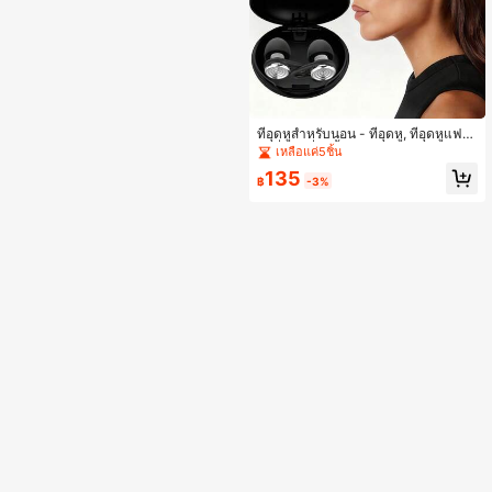
ที่อุดหูสำหรับนอน - ที่อุดหู, ที่อุดหูแฟชั่
น, ที่อุดหูที่ใช้ซ้ำได้, เหมาะสำหรับนอน,
เหลือแค่5ชิ้น
ทำงาน, เดินทาง ฯลฯ, พร้อมกล่องเก็บแ
135
ละฝาครอบที่อุดหู 6 ชิ้น
฿
-3%