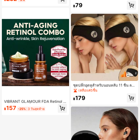
บได้ ใช้ซ้ำได้ ไม่ต้องใช้แบตเตอรี่ ช่วยใ
น, งานดนตรี, การป้องกันหู, กล่องเก็บข
79
นการนอนหลับ | แหวนปรับได้ | แหวนแ
฿
นาดกะทัดรัด, ปลั๊กอุดหูที่ทนทาน
ม่เหล็ก
ชุดปลั๊กอุดหูสำหรับนอนหลับ 11 ชิ้น ลดเ
สียงรบกวน พร้อมหน้ากากนอนหลับแบ
เหลือแค่5ชิ้น
บมีที่ครอบหู ผ้าโพลีเอสเตอร์นุ่มปรับได้
179
เหมาะสำหรับเดินทางและใช้ในบ้าน ดีไ
฿
VIBRANT GLAMOUR FDA Retinol S
ซน์ไม่ต้องใช้แบตเตอรี่ ใส่สบายตลอดวั
et ครีมหน้า+เซรั่มบำรุงผิวหน้า VA Anti
น สีดำล้วน
157
฿
-25%
3 วันสุดท้าย
Aging Whitening Renewing Skin ลด
ริ้วรอยริ้วรอยจุดด่างดำจางลงป้องกันฝ้า
Face Skin Care 2ps