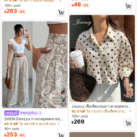
#1 ขายดี
ใน สีขาว รองเท้าแตะผู้หญิง
48
น ส้นเข็ม รองเท้าแตะแบบคีบ รองเท้าแ
100+ sold
฿
-2%
ตะชายหาดแฟชั่นสายไขว้ รองเท้าผู้ห
263
฿
-9%
ญิง สำหรับออฟฟิศ บ้าน กลางแจ้ง ดีไซ
น์หัวเหลี่ยม ชิคและหรูหรา สำหรับเดทไ
นท์
16
5
Jouncy เสื้อเชิ้ตแขนยาวลายจุดทรงหล
วมสำหรับผู้หญิง
#2 ขายดี
ใน กระเป๋า เสื้อเชิ้ตทำงานมีกระเป๋า
#ชุดฤดูร้อน
100+ sold
SHEIN Elenzya กางเกงคูลอตลายจุดเ
269
฿
อวสูงแบบใหม่สำหรับฤดูใบไม้ผลิ/ฤดูร้อ
#4 ขายดี
ใน หลากสี กางเกงลำลอง
น, สไตล์หรูหราเหมาะสำหรับใส่ในชีวิต
80+ sold
ประจำวันและทำงาน, ให้ความรู้สึกวินเ
253
฿
-6%
ทจสำหรับฤดูรับปริญญา, เทศกาลดนตร