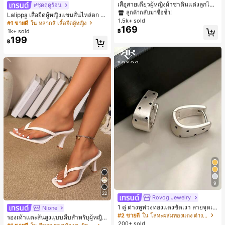
#1 ขายดี
#1 ขายดี
ใน สีกากี เสื้อสตรี เสื้อเบลาส์ & Tee
ใน สีกากี เสื้อสตรี เสื้อเบลาส์ & Tee
เสื้อสายเดี่ยวผู้หญิงผ้าซาตินแต่งลูกไม้
#ชุดฤดูร้อน
- เสื้อสายเดี่ยวฤดูร้อนสีคากีมีรอยผ่าด้า
ลูกค้ากลับมาซื้อซ้ำ!
ลูกค้ากลับมาซื้อซ้ำ!
Lalippa เสื้อยืดผู้หญิงแขนสั้นไหล่ตก ค
นข้างที่น่าดึงดูดแบบสบายๆ
1.5k+ sold
#1 ขายดี
ใน สีกากี เสื้อสตรี เสื้อเบลาส์ & Tee
อวีปกเสื้อ ลายพิมพ์ดิจิทัลลายทาง สไตล์
#1 ขายดี
ใน หลากสี เสื้อยืดผู้หญิง
169
สปอร์ตแฟชั่นมินิมอล ของขวัญสำหรับเ
ลูกค้ากลับมาซื้อซ้ำ!
1k+ sold
฿
พื่อน
199
฿
9
22
Rovog Jewelry
1 คู่ ต่างหูห่วงทองแดงขัดเงา ลายจุดเร
Nione
ขาคณิตสไตล์มินิมอล เหมาะสำหรับสว
#2 ขายดี
ใน โลหะผสมทองแดง ต่างหูผู้หญิง
รองเท้าแตะส้นสูงแบบคีบสำหรับผู้หญิง
มใส่ประจำวันแบบสบายๆ สำหรับผู้หญิง
200+ sold
สไตล์คลาสสิก สีบล็อก สไตล์แฟรี่ฤดูร้อ