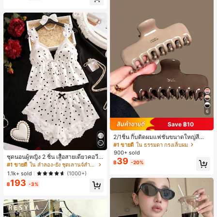
ี, การแข่งม้าดาร์บี้, วันประกาศอิสรภาพ
6
Save ฿10
2/1ชิ้น กิ๊บติดผมแฟชั่นขนาดใหญ่สีน้ำ
ตาลชานมสำหรับผู้หญิง เหมาะสำหรับก
#1 ขายดี
ใน ธรรมดา กรงเล็บผม
ารอาบน้ำ ล้างหน้า และจัดแต่งทรงผม
900+ sold
ชุดนอนผู้หญิง 2 ชิ้น เสื้อสายเดี่ยวคอวีลู
39
฿
-20%
กไม้ พร้อมกางเกงขาสั้นแต่งลูกไม้ แต่ง
#1 ขายดี
ใน ลำลอง-ยัง ชุดเลานจ์สำหรับผู้หญิง
โบว์ที่เอว ชุดลำลองผู้หญิงนุ่มสบายน่ารั
1.1k+ sold
(1000+)
ก สไตล์เอสเธติก
193
฿
-3%