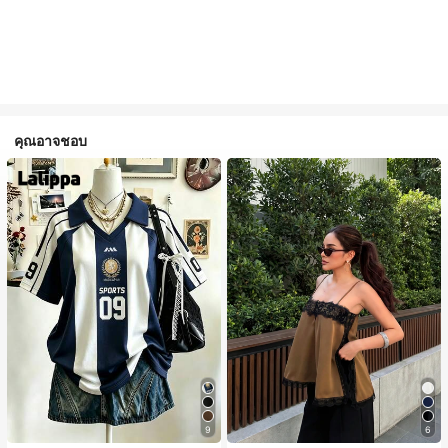
คุณอาจชอบ
#1 ขายดี
ใน สีกากี เสื้อสตรี เสื้อเบลาส์ & Tee
9
6
ลูกค้ากลับมาซื้อซ้ำ!