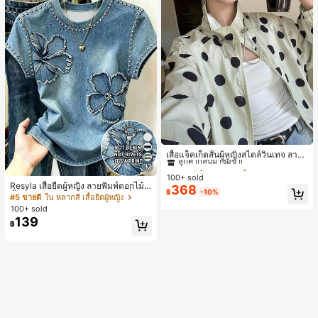
#1 ขายดี
ใน กระเป๋า เสื้อคลุมลำลอง
ลูกค้ากลับมาซื้อซ้ำ!
เสื้อแจ็คเก็ตสั้นผู้หญิงสไตล์วินเทจ ลายจุ
ดขนาดใหญ่ คอตั้ง เอวเข้ารูป แขนพอง
#1 ขายดี
#1 ขายดี
ใน กระเป๋า เสื้อคลุมลำลอง
ใน กระเป๋า เสื้อคลุมลำลอง
17
ทรงหลวม แฟชั่นอเนกประสงค์ สำหรับใ
100+ sold
ลูกค้ากลับมาซื้อซ้ำ!
ลูกค้ากลับมาซื้อซ้ำ!
ส่ประจำวันและไปเที่ยวพักผ่อน
Resyla เสื้อยืดผู้หญิง ลายพิมพ์ดอกไม้สี
368
#1 ขายดี
ใน กระเป๋า เสื้อคลุมลำลอง
฿
-10%
น้ำเงินวินเทจ เสื้อสำหรับออกไปเที่ยวฤ
#5 ขายดี
ใน หลากสี เสื้อยืดผู้หญิง
ลูกค้ากลับมาซื้อซ้ำ!
ดูร้อน ดีไซน์กราฟิก สบายๆ อเนกประสง
100+ sold
ค์ สวมใส่ประจำวัน กลางแจ้ง ช้อปปิ้ง ท่
139
฿
องเที่ยวกลางแจ้ง