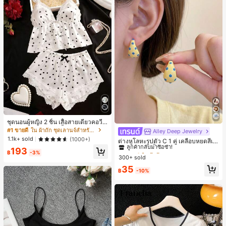
ชุดนอนผู้หญิง 2 ชิ้น เสื้อสายเดี่ยวคอวีลู
กไม้ พร้อมกางเกงขาสั้นแต่งลูกไม้ แต่ง
#1 ขายดี
ใน ผ้าถัก ชุดเลานจ์สำหรับผู้หญิง
Alley Deep Jewelry
#1 ขายดี
ใน โบโฮ ต่างหูผู้หญิง
โบว์ที่เอว ชุดลำลองผู้หญิงนุ่มสบายน่ารั
1.1k+ sold
(1000+)
ลูกค้ากลับมาซื้อซ้ำ!
ต่างหูโลหะรูปตัว C 1 คู่ เคลือบหยดสีเห
ก สไตล์เอสเธติก
ลือง ลายจุดสีน้ำเงิน สไตล์ยุโรปและอเม
เกือบหมดแล้ว!
#1 ขายดี
#1 ขายดี
ใน โบโฮ ต่างหูผู้หญิง
ใน โบโฮ ต่างหูผู้หญิง
193
฿
-3%
ริกัน แฟชั่นส่วนตัว หวานและสง่างาม
300+ sold
ลูกค้ากลับมาซื้อซ้ำ!
ลูกค้ากลับมาซื้อซ้ำ!
สำหรับผู้หญิงและเด็กหญิง สำหรับการเ
เกือบหมดแล้ว!
เกือบหมดแล้ว!
#1 ขายดี
ใน โบโฮ ต่างหูผู้หญิง
35
ดินทาง งานแต่งงาน ปาร์ตี้ วันเกิด ของ
฿
-10%
ลูกค้ากลับมาซื้อซ้ำ!
ขวัญคริสต์มาส 2026
เกือบหมดแล้ว!