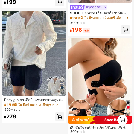
199
฿
#ชุดฤดูร้อน
SHEIN Elenzya เสื้อเบลาส์แขนพัฟแต่
งระบายสีพื้นสีน้ำเงินสำหรับผู้หญิง, เสื้อ
#1 ขายดี
ใน มีรอยบาก เสื้อสตรี เสื้อเบลาส์ & Tee
ครอปเข้ารูปผูกโบว์คอวีตัดกันสำหรับฤ
500+ sold
ดูร้อน
196
฿
-6%
4
Resyla Men เสื้อยืดแขนยาวกระดุมผ่า
ครึ่งสีพื้นอเนกประสงค์ลำลองสำหรับผู้ช
#1 ขายดี
ใน ยืดปานกลาง เสื้อผู้ชาย
าย
300+ sold
279
1
฿
Save ฿4
1
เสื้อชั้นในสตรีไร้ตะเข็บ ไร้โครง เซ็กซี่ ด้
านข้างไม่ลื่น แผ่นรองถอดได้ ลายไขว้ห
300+ sold