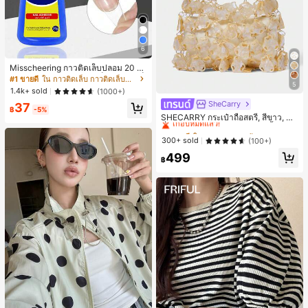
6
Misscheering กาวติดเล็บปลอม 20 กรั
ม แรงยึดสูง เจลสติกเกอร์เล็บนุ่ม แห้งเร็
#1 ขายดี
ใน กาวติดเล็บ กาวติดเล็บและสารยึดติด
5
ว เหมาะสำหรับผู้เริ่มต้นทำเล็บ ติดทนน
1.4k+ sold
(1000+)
าน
SheCarry
#1 ขายดี
ใน บรรยากาศฤดูร้อน กระเป๋าหูหิ้วด้านบนผู้หญิง
37
฿
-5%
เกือบหมดแล้ว!
SHECARRY กระเป๋าถือสตรี, สีขาว, แฟ
ชั่น, สง่างาม, วันหยุด, งานปาร์ตี้
#1 ขายดี
#1 ขายดี
ใน บรรยากาศฤดูร้อน กระเป๋าหูหิ้วด้านบนผู้หญิง
ใน บรรยากาศฤดูร้อน กระเป๋าหูหิ้วด้านบนผู้หญิง
เกือบหมดแล้ว!
เกือบหมดแล้ว!
300+ sold
(100+)
#1 ขายดี
ใน บรรยากาศฤดูร้อน กระเป๋าหูหิ้วด้านบนผู้หญิง
499
฿
เกือบหมดแล้ว!