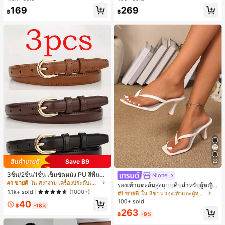
ลูกค้ากลับมาซื้อซ้ำ!
169
269
฿
฿
Save ฿9
22
3ชิ้น/2ชิ้น/1ชิ้น เข็มขัดหนัง PU สีพื้น
Nione
ลำลอง ดีไซน์มินิมอล เหมาะสำหรับผู้ห
#1 ขายดี
ใน สง่างาม เครื่องประดับเข็มขัดและเข็มขัดผู้หญิง
รองเท้าแตะส้นสูงแบบคีบสำหรับผู้หญิง
ญิงในฤดูร้อน ฤดูใบไม้ร่วง วิทยาเขต ป
1.1k+ sold
สไตล์คลาสสิก สีบล็อก สไตล์แฟรี่ฤดูร้อ
(1000+)
#1 ขายดี
ใน สีขาว รองเท้าแตะผู้หญิง
ลายฤดูใบไม้ร่วง ฮาโลวีน & คริสต์มาส
น ส้นเข็ม รองเท้าแตะแบบคีบ รองเท้าแ
100+ sold
40
ความหรูหราที่เงียบสงบ
฿
-18%
ตะชายหาดแฟชั่นสายไขว้ รองเท้าผู้ห
263
ญิง สำหรับออฟฟิศ บ้าน กลางแจ้ง ดีไซ
฿
-9%
น์หัวเหลี่ยม ชิคและหรูหรา สำหรับเดทไ