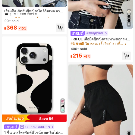
#1 ขายดี
ใน กระเป๋า เสื้อคลุมลำลอง
ลูกค้ากลับมาซื้อซ้ำ!
เสื้อแจ็คเก็ตสั้นผู้หญิงสไตล์วินเทจ ลายจุ
ดขนาดใหญ่ คอตั้ง เอวเข้ารูป แขนพอง
#1 ขายดี
#1 ขายดี
ใน กระเป๋า เสื้อคลุมลำลอง
ใน กระเป๋า เสื้อคลุมลำลอง
ทรงหลวม แฟชั่นอเนกประสงค์ สำหรับใ
90+ sold
ลูกค้ากลับมาซื้อซ้ำ!
ลูกค้ากลับมาซื้อซ้ำ!
ส่ประจำวันและไปเที่ยวพักผ่อน
8
#1 ขายดี
ใน กระเป๋า เสื้อคลุมลำลอง
368
฿
-10%
ลูกค้ากลับมาซื้อซ้ำ!
#ชุดฤดูร้อน
FRIFUL เสื้อยืดผู้หญิงลายทางคอกลมแ
ขนสั้นปลายแขนพับ เสื้อยืดกราฟิกฤดูร้
#3 ขายดี
ใน หลวม เสื้อยืดลำลองพื้นฐาน
อน
400+ sold
215
฿
-6%
Save ฿6
GIIPPA GARDEN
1 ชิ้น เคสโทรศัพท์ดีไซน์ลายคลื่นไม่สม