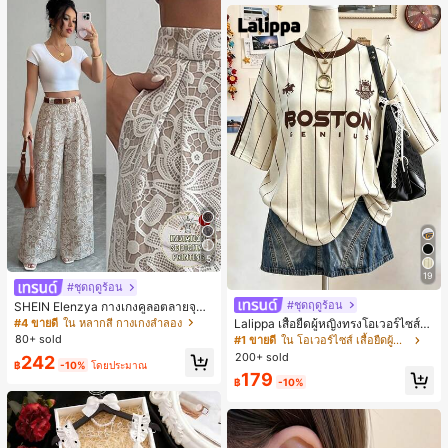
นท์
5
19
#ชุดฤดูร้อน
#ชุดฤดูร้อน
SHEIN Elenzya กางเกงคูลอตลายจุดเ
อวสูงแบบใหม่สำหรับฤดูใบไม้ผลิ/ฤดูร้อ
#4 ขายดี
ใน หลากสี กางเกงลำลอง
Lalippa เสื้อยืดผู้หญิงทรงโอเวอร์ไซส์ค
น, สไตล์หรูหราเหมาะสำหรับใส่ในชีวิต
วามยาวกลาง คอกลม ไหล่ตก ลายพิมพ์
80+ sold
#1 ขายดี
ใน โอเวอร์ไซส์ เสื้อยืดผู้หญิง
ประจำวันและทำงาน, ให้ความรู้สึกวินเ
ตัวอักษรและลายทางแนวตั้ง สไตล์แฟชั่
200+ sold
242
ทจสำหรับฤดูรับปริญญา, เทศกาลดนตร
นมินิมอล ของขวัญให้เพื่อน
฿
-10%
โดยประมาณ
ี, การแข่งม้าดาร์บี้, วันประกาศอิสรภาพ
179
฿
-10%