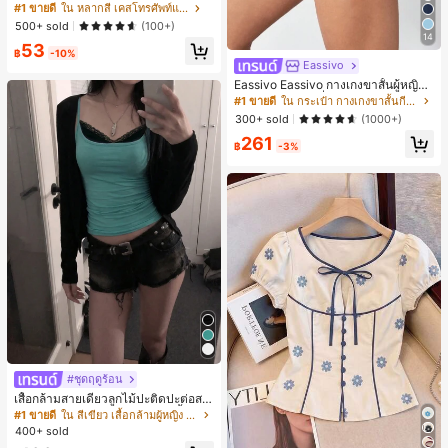
มาตรสำหรับ Phone 17 Pro Max, เหม
#1 ขายดี
ใน หลากสี เคสโทรศัพท์แฟชั่น
าะสำหรับ Phone 16 Pro Max, 15 Pro
500+ sold
(100+)
Max, 14 Pro Max, เคสโทรศัพท์สไตล์เ
14
53
กาหลีและน่าสนใจ, เข้ากันได้กับ 11/12/
฿
-10%
13/14/15/16 Pro Max Plus, ดีไซน์หรู
Eassivo
หราเหมาะสำหรับทั้งชายและหญิง, ของ
Eassivo Eassivo กางเกงขาสั้นผู้หญิงรั
ขวัญในอุดมคติสำหรับคริสต์มาส, วันว
น 2 ใน 1 ฤดูร้อนที่สบายและกางเกงขา
#1 ขายดี
ใน กระเป๋า กางเกงขาสั้นกีฬาผู้หญิง
าเลนไทน์, อีสเตอร์, ฤดูแต่งงานและวันเ
สั้นพรางแสงแดด
กิดสำหรับแฟนสาว
300+ sold
(1000+)
261
฿
-3%
#ชุดฤดูร้อน
เสื้อกล้ามสายเดี่ยวลูกไม้ปะติดปะต่อสไ
ตล์เกาหลี, สุนทรียศาสตร์ Y2K, เสื้อผ้าส
#1 ขายดี
ใน สีเขียว เสื้อกล้ามผู้หญิง & Camis
ตรีทแวร์ลำลองฤดูร้อน
400+ sold