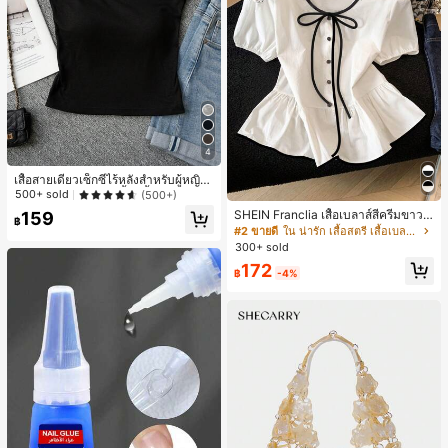
4
เสื้อสายเดี่ยวเซ็กซี่ไร้หลังสำหรับผู้หญิง
พร้อมบราแบบมีฟองน้ำ, เสื้อกล้ามแขน
500+ sold
(500+)
กุด, เสื้อลำลองสีดำสำหรับฤดูร้อน
SHEIN Franclia เสื้อเบลาส์สีครีมขาวนุ่
159
฿
มนวล เอวรูด, แต่งขอบตัดกัน + โบว์ผูก,
#2 ขายดี
ใน น่ารัก เสื้อสตรี เสื้อเบลาส์ & Tee
แขนพอง จับคู่กับกระโปรงชายระบาย,
300+ sold
ลดอายุและดูดี, นุ่มและเก๋ไก๋สำหรับใส่ทุ
172
กวัน
฿
-4%