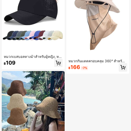
หมวกเบสบอลหางม้าสำหรับผู้หญิง, หม
วกหางม้าสูงแบบปรับได้, หมวก Messy
หมวกกันแดดครอบคลุม 360° สำหรับผู้
109
฿
Bun, แห้งเร็ว, เหมาะสำหรับวิ่ง, กีฬากล
ชายและผู้หญิง หมวกตกปลาปีกกว้างพร้
166
฿
-7%
างแจ้ง, เดินป่า, ตกปลา
อมบังแดดใบหน้าและคอ หมวกบักเก็ตกั
นรังสียูวี 360° สำหรับกิจกรรมกลางแจ้ง
เดินป่า แคมปิ้ง ทำสวน