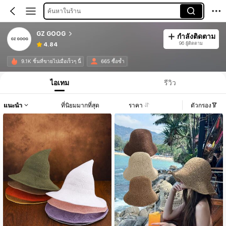
ค้นหาในร้าน
GZ GOOG
กำลังติดตาม
96 ผู้ติดตาม
4.84
9.1K ชิ้นที่ขายไปเมื่อเร็วๆ นี้
665 ซื้อซ้ำ
ไอเทม
รีวิว
แนะนำ
ที่นิยมมากที่สุด
ราคา
ตัวกรอง