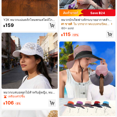
Save ฿24
Y2K หมวกแม่มดถักไหมพรมสไตล์โกธิ
หมวกบักเก็ตฟางถักระบายอากาศสำหรั
คสำหรับฮาโลวีน, เหมาะสำหรับงานปา
บผู้หญิง สไตล์วินเทจโกธิค ปีกกว้างป้อง
#1 ขายดี
ใน บรรยากาศแบบทรอปิคอล เลือกชุด
159
฿
ร์ตี้, เทศกาลและของขวัญสำหรับเพื่อน,
กันแดด พับได้ สำหรับชายหาด กลางแ
60+ sold
ใช้ได้ทั้งชายและหญิง
จ้ง การเดินทาง และสวมใส่ประจำวัน
115
฿
-17%
หมวกเบสบอลลูกไม้สำหรับผู้หญิง, หมว
กกันแดดตาข่ายลายดอกไม้แบบกลวงพ
เหลือแค่10ชิ้น
ร้อมตัวอักษร M, กระบังหน้าปรับได้ระบ
106
ายอากาศสำหรับชายหาดและใช้ในชีวิ
฿
-3%
ตประจำวัน