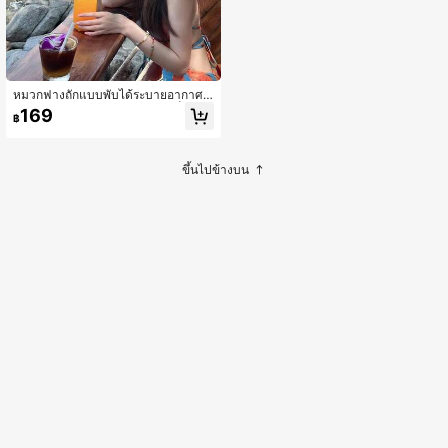
หมวกฟางถักแบบพับได้ระบายอากาศ
สำหรับผู้หญิง หมวกฟางทรงบัคเก็ตปีกก
169
฿
ว้าง สไตล์วินเทจ ป้องกันแสงแดด หมว
กชายหาด ปรับขนาดได้ พกพาสะดวก เ
หมาะสำหรับฤดูร้อน การเดินทาง และกิ
จกรรมกลางแจ้ง
ขึ้นไปข้างบน