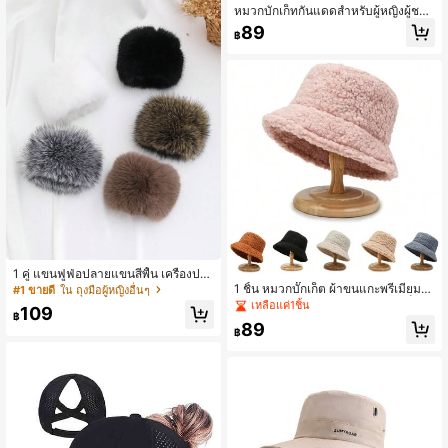
หมวกบักเก็ทกันแดดสำหรับผู้หญิงผู้ชาย
เส้นผมรวบทรง กันแดดฤดูร้อน , หมวกก
89
฿
ว้างที่พับได้และมีตาข่าย สำหรับกิจกรร
มกลางแจ้ง เช่นเดินป่า ชายหาด ตกปล
า
1 คู่ แขนฟูฟ่อปลายแขนสีพื้น เครื่องประ
ดับใส่ในฤดูใบไม้ร่วง/ฤดูหนาว สำหรับผู้
1 ชิ้น หมวกบั๊กเก็ต ผ้าขนแกะพรีเมียม
#1 ขายดี
ใน ถุงมือผู้หญิงอื่นๆ
หญิง ฮัลโลวีน
สำหรับฤดูหนาวและใบไม้ร่วง ยูนิเซ็กซ์
เหลือแค่1ชิ้น
109
นุ่มสบาย อุ่น มีผ้าขนสัตว์
฿
89
฿